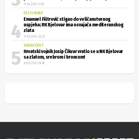
17.04.2023. 17:36
ČESTITAMO
Emanuel Fištrović stigao do veličanstvenog
uspjeha; RK Bjelovar ima osvajača mediteranskog
zlata
11.05.2024. 22:21
SVAKA ČAST
Hrvatski vojnik Josip Čikvar vratio se u NK Bjelovar
sa zlatom, srebrom i broncom!
20.10.2023. 14:18