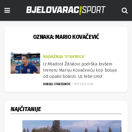
OZNAKA:
MARIO KOVAČEVIĆ
NAJVAŽNIJA 'UTAKMICA'
Iz Mladost Ždralovi podrška bivšem
treneru Mariju Kovačeviću koji boluje
od opake bolesti: Uz tebe smo!
DANIJEL STAREŠINČIĆ
10.11.2023. 14:28
NAJČITANIJE