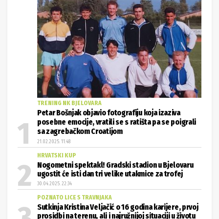
TRENING NK BJELOVARA
Petar Bošnjak objavio fotografiju koja izaziva
posebne emocije, vratili se s ratišta pa se poigrali
sa zagrebačkom Croatijom
21.02.2025. 11:48
HRVATSKI KUP
Nogometni spektakl! Gradski stadion u Bjelovaru
ugostit će isti dan tri velike utakmice za trofej
30.04.2025. 22:34
POZNATO LICE S TRAVNJAKA
Sutkinja Kristina Veljačić o 16 godina karijere, prvoj
prosidbi na terenu, ali i najružnijoj situaciji u životu