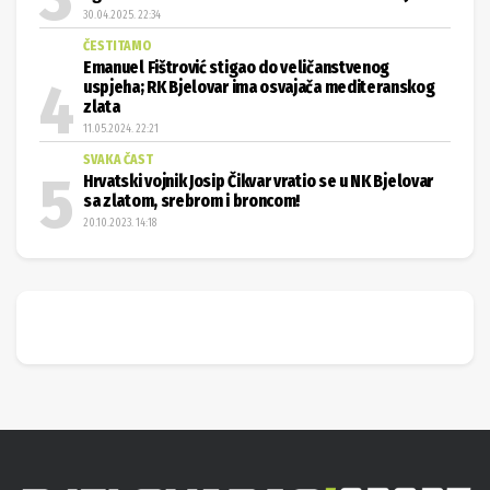
30.04.2025. 22:34
ČESTITAMO
Emanuel Fištrović stigao do veličanstvenog
uspjeha; RK Bjelovar ima osvajača mediteranskog
zlata
11.05.2024. 22:21
SVAKA ČAST
Hrvatski vojnik Josip Čikvar vratio se u NK Bjelovar
sa zlatom, srebrom i broncom!
20.10.2023. 14:18