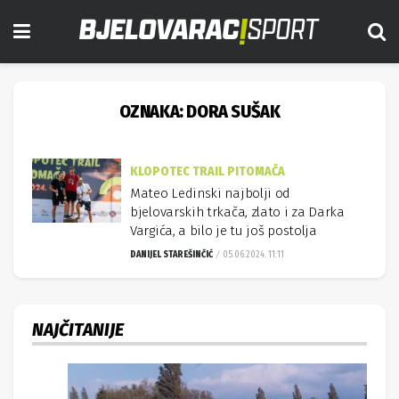
OZNAKA:
DORA SUŠAK
KLOPOTEC TRAIL PITOMAČA
Mateo Ledinski najbolji od
bjelovarskih trkača, zlato i za Darka
Vargića, a bilo je tu još postolja
DANIJEL STAREŠINČIĆ
05.06.2024. 11:11
NAJČITANIJE