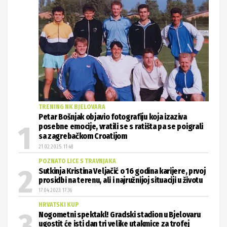
TRENING NK BJELOVARA
Petar Bošnjak objavio fotografiju koja izaziva
posebne emocije, vratili se s ratišta pa se poigrali
sa zagrebačkom Croatijom
21.02.2025. 11:48
POZNATO LICE S TRAVNJAKA
Sutkinja Kristina Veljačić o 16 godina karijere, prvoj
prosidbi na terenu, ali i najružnijoj situaciji u životu
17.04.2023. 17:36
HRVATSKI KUP
Nogometni spektakl! Gradski stadion u Bjelovaru
ugostit će isti dan tri velike utakmice za trofej