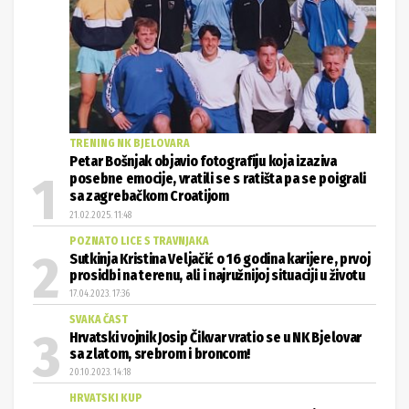
TRENING NK BJELOVARA
Petar Bošnjak objavio fotografiju koja izaziva
posebne emocije, vratili se s ratišta pa se poigrali
sa zagrebačkom Croatijom
21.02.2025. 11:48
POZNATO LICE S TRAVNJAKA
Sutkinja Kristina Veljačić o 16 godina karijere, prvoj
prosidbi na terenu, ali i najružnijoj situaciji u životu
17.04.2023. 17:36
SVAKA ČAST
Hrvatski vojnik Josip Čikvar vratio se u NK Bjelovar
sa zlatom, srebrom i broncom!
20.10.2023. 14:18
HRVATSKI KUP