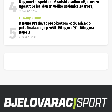
Nogometni spektakl! Gradski stadion u Bjelovaru
ugostit će isti dan tri velike utakmice za trofej
30.04.2025. 22:34
ŽUPANIJSKI KUP
Dinamo Predavac preokretom kod Garića do
polufinala, dalje prošli i Bilogora ’91 i Bilogora
Kapela
23.04.2025. 21:48