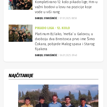
Kompletirano 12. kolo pikado lige; Hm-u
važni bodovi u lovu na pozicije koje
vode u viši rang
DANIJEL STAREŠINČIĆ
07.01.2025. 08:50
PIKADO LIGA - 12. KOLO
Platinum BJ lako, ‘metla’ u Galovcu, u
dvoboju dva Brestovca prvo ime Šimo
Čokara, pobjede Malog spasa i Starog
fijakera
DANIJEL STAREŠINČIĆ
06.01.2025. 09:40
NAJČITANIJE