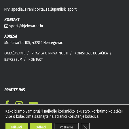
Prvi specijalizirani portal za županijski sport.
KONTAKT
sport@bjelovarac.hr
ADRESA
Moslavačka 185, 43284 Hercegovac
OGLAŠAVANJE
PRAVILA O PRIVATNOSTI
KORIŠTENJE KOLAČIĆA
IMPRESSUM
KONTAKT
PRATITE NAS
Kako bismo vam pružili najbolje korisničko iskustvo, koristimo kolačiće!
Više o kolačićima saznajte na stranici
Korištenje kolačića
.
Close GDPR Cookie Banner
Prihvati
Odbaci
Postavke