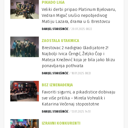
PIKADO LIGA
Veliki derbi pripao Platinum Bjelovaru,
Vedran Migač srušio nepobjedivog
Matiju Lazara, drama u G. Brestovcu
DANIJEL STAREŠINČIĆ
20.01.2025. 08:22
ZAOSTALA UTAKMICA
Brestovac 2 nadigrao Gladijatore 2!
Najbolji Ivica Čengić, Željko Čop i
Mateja Knežević koja je bila jako blizu
ponavljanja pothvata
DANIJEL STAREŠINČIĆ
18.01.2025. 08:33
BEZ IZNENAĐENJA
Favoriti sigurni, a pikadistice dobivaju
sve više prilika – Mirela Vohralik i
Katarina Večenaj stopostotne
DANIJEL STAREŠINČIĆ
13.01.2025. 14:51
IZRAVNI KONKURENTI