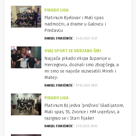
PIKADO LIGA
Platinum Bjelovar i Mali spas
nadmoćni, a drame u Galovcu i
Predavcu
DANIJEL STAREŠINČIĆ
24.02.2025. 14:51
OVAJ SPORT SE UBRZANO ŠIRI
Najjača pikado ekipa županije u
Hercegovcu, doznali smo zbog čega, a
mi smo se najviše razveselili Mireli i
Mateji
DANIJEL STAREŠINČIĆ
07.02.2025. 08:51
PIKADO LIGA
Platinum BJ jedva ‘preživio’ Gladijatore,
Mali spas, 5S, Zvonce i HM uvjerljivi, a
razigrao se i Stari fijaker
DANIJEL STAREŠINČIĆ
27.01.2025. 09:03