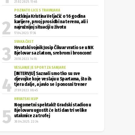
21.02.2025. 11:48
POZNATO LICE S TRAVNJAKA
Sutkinja Kristina Veljačić o 16 godina
karijere, prvoj prosidbi na terenu, ali i
najružnijoj situaciji u životu
17.04.2023. 17:36
SVAKA ČAST
Hrvatski vojnik Josip Čikvar vratio se u NK
Bjelovar sa zlatom, srebrom i broncom!
20.10.2023. 14:18
VESLANJE JE SPORT ZA SANJARE
[INTERVJU] Saznali smo tko su sve
djevojke koje veslaju u Spartama, što ih
tjera dalje, a javio se i ponosni trener
27.09.2023. 08:45
HRVATSKI KUP
Nogometni spektakl! Gradski stadion u
Bjelovaru ugostit će isti dan tri velike
utakmice za trofej
30.04.2025. 22:34