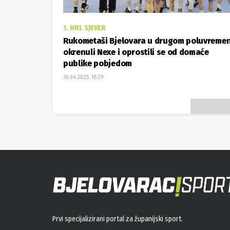
1. HRL SJEVER
Rukometaši Bjelovara u drugom poluvreme
okrenuli Nexe i oprostili se od domaće
publike pobjedom
30.04.2025. 18:29
Prvi specijalizirani portal za županijski sport.