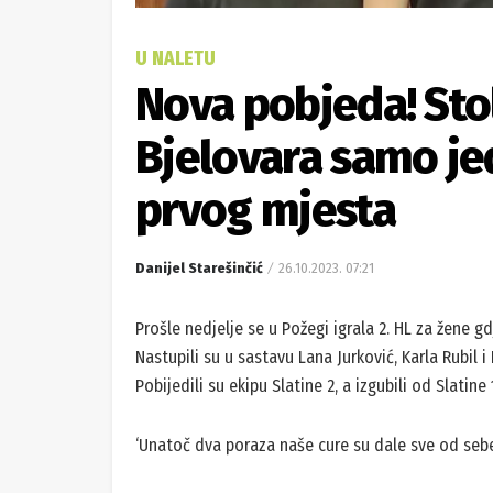
U NALETU
Nova pobjeda! Sto
Bjelovara samo jed
prvog mjesta
Danijel Starešinčić
26.10.2023. 07:21
Prošle nedjelje se u Požegi igrala 2. HL za žene g
Nastupili su u sastavu Lana Jurković, Karla Rubil 
Pobijedili su ekipu Slatine 2, a izgubili od Slatine 
‘Unatoč dva poraza naše cure su dale sve od sebe i