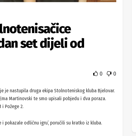
lnotenisačice
an set dijeli od
0
0
dje je nastupila druga ekipa Stolnoteniskog kluba Bjelovar.
i Ema Martinovski te smo upisali pobjedu i dva poraza.
1 i Požege 2.
 pokazale odličnu igru’, poručili su kratko iz kluba.