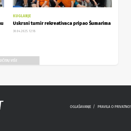
KUGLANJE
nu
Uskrsni turnir rekreativaca pripao Šumarima
30.04.2025. 12:18
UČITAJ VIŠE
OGLAŠAVANJE
PRAVILA O PRIVATNO