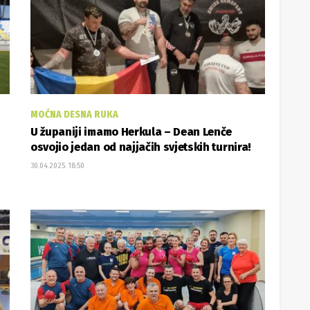
MOĆNA DESNA RUKA
U županiji imamo Herkula – Dean Lenče
osvojio jedan od najjačih svjetskih turnira!
30.04.2025. 18:50