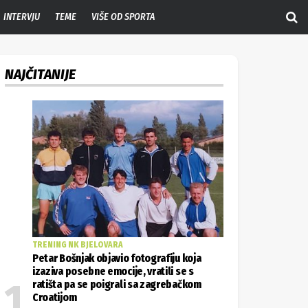
INTERVJU
TEME
VIŠE OD SPORTA
NAJČITANIJE
TRENING NK BJELOVARA
Petar Bošnjak objavio fotografiju koja
izaziva posebne emocije, vratili se s
ratišta pa se poigrali sa zagrebačkom
Croatijom