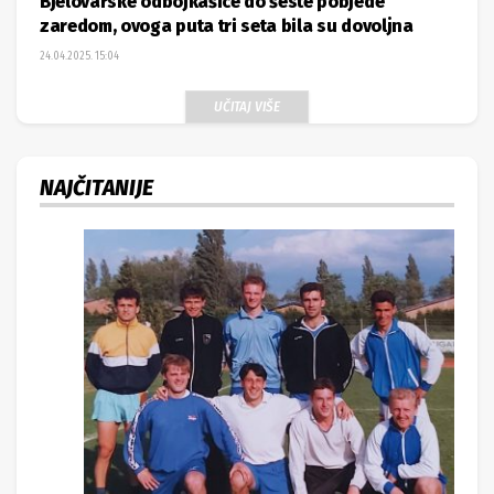
Bjelovarske odbojkašice do šeste pobjede
zaredom, ovoga puta tri seta bila su dovoljna
24.04.2025. 15:04
UČITAJ VIŠE
NAJČITANIJE