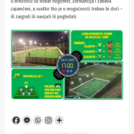
U Brezovcu su dobar nogomet, zafrkancija i zabava
zajamčeni, a svatko tko je u mogućnosti trebao bi doći –
ili zaigrati ili navijati ili pogledati.