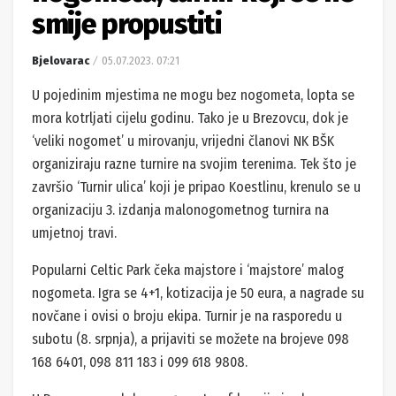
smije propustiti
Bjelovarac
05.07.2023. 07:21
U pojedinim mjestima ne mogu bez nogometa, lopta se
mora kotrljati cijelu godinu. Tako je u Brezovcu, dok je
‘veliki nogomet’ u mirovanju, vrijedni članovi NK BŠK
organiziraju razne turnire na svojim terenima. Tek što je
završio ‘Turnir ulica’ koji je pripao Koestlinu, krenulo se u
organizaciju 3. izdanja malonogometnog turnira na
umjetnoj travi.
Popularni Celtic Park čeka majstore i ‘majstore’ malog
nogometa. Igra se 4+1, kotizacija je 50 eura, a nagrade su
novčane i ovisi o broju ekipa. Turnir je na rasporedu u
subotu (8. srpnja), a prijaviti se možete na brojeve 098
168 6401, 098 811 183 i 099 618 9808.