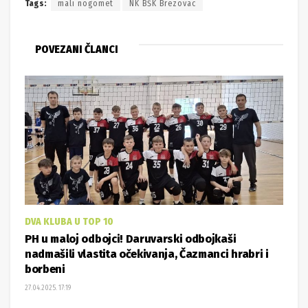
Tags:
mali nogomet
NK BŠK Brezovac
POVEZANI ČLANCI
DVA KLUBA U TOP 10
PH u maloj odbojci! Daruvarski odbojkaši
nadmašili vlastita očekivanja, Čazmanci hrabri i
borbeni
27.04.2025. 17:19