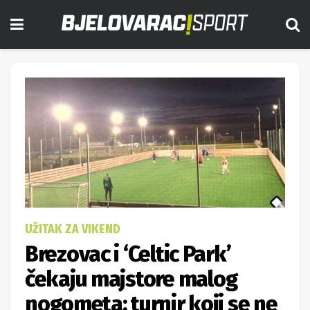
UŽITAK ZA VIKEND
Brezovac i ‘Celtic Park’
čekaju majstore malog
nogometa; turnir koji se ne