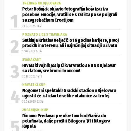
TRENING NK BJELOVARA
Petar Bošnjak objavio fotografiju koja izaziva
posebne emocije, vratili se s ratišta pa se poigrali
sa zagrebačkom Croatijom
21.02.2025. 11:48
POZNATO LICE S TRAVNJAKA
Sutkinja Kristina Veljačić o 16 godina karijere, prvoj
prosidbi na terenu, ali i najružnijoj situaciji u životu
17.04.2023. 17:36
SVAKA ČAST
Hrvatski vojnik Josip Čikvar vratio se u NK Bjelovar
sa zlatom, srebrom i broncom!
20.10.2023. 14:18
HRVATSKI KUP
Nogometni spektakl! Gradski stadion u Bjelovaru
ugostit će isti dan tri velike utakmice za trofej
30.04.2025. 22:34
ŽUPANIJSKI KUP
Dinamo Predavac preokretom kod Garića do
polufinala, dalje prošli i Bilogora ’91 i Bilogora
Kapela