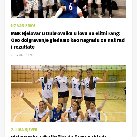
UZ VAS SMO!
MNK Bjelovar u Dubrovniku u lovu na elitni rang:
Ovo doigravanje gledamo kao nagradu za naš rad
i rezultate
25.04.2025. 11:21
2. LIGA SJEVER