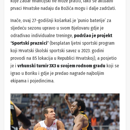
koje Zadar financijski ne može pratiti, iako se aktualni
prvaci Hrvatske nadaju da Božića mogu i dalje zadržati.
Inače, ovaj 27-godišnji košarkaš je ‘punio baterije’ za
sljedeću sezonu upravo u svom Bjelovaru gdje je
odrađivao individualne treninge,
podržao je projekt
‘Sportski praznici’
(besplatan ljetni sportski program
koji Hrvatski školski sportski savez u 2023. godini
provodi na 85 lokacija u Republici Hrvatskoj), a posjetio
je i
vrhunski turnir 3X3 u svojem rodnom gradu
koji se
igrao u Boriku i gdje je predao nagrade najboljim
ekipama i pojedincima.