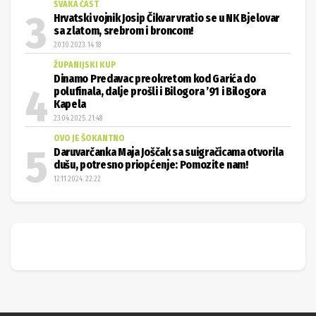
SVAKA ČAST
Hrvatski vojnik Josip Čikvar vratio se u NK Bjelovar
sa zlatom, srebrom i broncom!
20.10.2023. 14:18
ŽUPANIJSKI KUP
Dinamo Predavac preokretom kod Garića do
polufinala, dalje prošli i Bilogora ’91 i Bilogora
Kapela
23.04.2025. 21:48
OVO JE ŠOKANTNO
Daruvarčanka Maja Joščak sa suigračicama otvorila
dušu, potresno priopćenje: Pomozite nam!
12.11.2024. 22:22