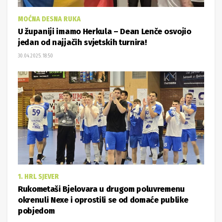
MOĆNA DESNA RUKA
U županiji imamo Herkula – Dean Lenče osvojio
jedan od najjačih svjetskih turnira!
30.04.2025. 18:50
1. HRL SJEVER
Rukometaši Bjelovara u drugom poluvremenu
okrenuli Nexe i oprostili se od domaće publike
pobjedom