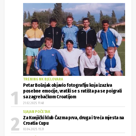
TRENING NK BJELOVARA
Petar Bošnjak objavio fotografiju koja izaziva
posebne emocije, vratili se s ratišta pa se poigrali
sa zagrebačkom Croatijom
21.02.2025. 11:48
SJAJAN POČETAK
Za Konjički klub Čazma prva, druga i treća mjesta na
Croatia Cupu
03.04.2025. 15:31