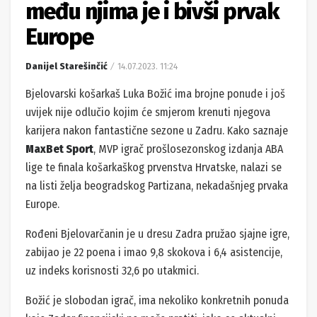
među njima je i bivši prvak
Europe
Danijel Starešinčić
14.07.2023. 11:24
Bjelovarski košarkaš Luka Božić ima brojne ponude i još
uvijek nije odlučio kojim će smjerom krenuti njegova
karijera nakon fantastične sezone u Zadru. Kako saznaje
MaxBet Sport
, MVP igrač prošlosezonskog izdanja ABA
lige te finala košarkaškog prvenstva Hrvatske, nalazi se
na listi želja beogradskog Partizana, nekadašnjeg prvaka
Europe.
Rođeni Bjelovarčanin je u dresu Zadra pružao sjajne igre,
zabijao je 22 poena i imao 9,8 skokova i 6,4 asistencije,
uz indeks korisnosti 32,6 po utakmici.
Božić je slobodan igrač, ima nekoliko konkretnih ponuda