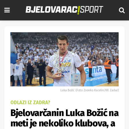
Luka Božić (Foto Zvonko Kucelin/KK Zadar)
ODLAZI IZ ZADRA?
Bjelovarčanin Luka Božić na
meti je nekoliko klubova, a