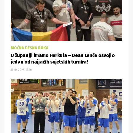
MOĆNA DESNA RUKA
U županiji imamo Herkula – Dean Lenče osvojio
jedan od najjačih svjetskih turnira!
30.04.2025. 18:50