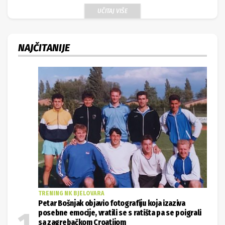
UČITAJ VIŠE
NAJČITANIJE
TRENING NK BJELOVARA
Petar Bošnjak objavio fotografiju koja izaziva
posebne emocije, vratili se s ratišta pa se poigrali
sa zagrebačkom Croatijom