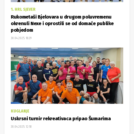
1. HRL SJEVER
Rukometaši Bjelovara u drugom poluvremenu
okrenuli Nexe i oprostili se od domaće publike
pobjedom
30.04.2025. 18:29
KUGLANJE
Uskrsni turnir rekreativaca pripao Šumarima
30.04.2025. 12:18