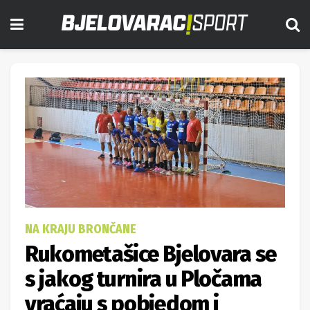
NA KRAJU BRONČANE
Rukometašice Bjelovara se
s jakog turnira u Pločama
vraćaju s pobjedom i