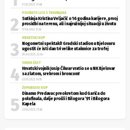
21.02.2025. 11:48
POZNATO LICE S TRAVNJAKA
Sutkinja Kristina Veljačić o 16 godina karijere, prvoj
prosidbi na terenu, ali i najružnijoj situaciji u životu
17.04.2023. 17:36
HRVATSKI KUP
Nogometni spektakl! Gradski stadion u Bjelovaru
ugostit će isti dan tri velike utakmice za trofej
30.04.2025. 22:34
SVAKA ČAST
Hrvatski vojnik Josip Čikvar vratio se u NK Bjelovar
sa zlatom, srebrom i broncom!
20.10.2023. 14:18
ŽUPANIJSKI KUP
Dinamo Predavac preokretom kod Garića do
polufinala, dalje prošli i Bilogora ’91 i Bilogora
Kapela
23.04.2025. 21:48