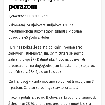
porazom
Bjelovarac
03.09.2023. 22:28
Rukometašice Bjelovara sudjelovale su na
međunarodnom rukometnom turniru u Pločama
povodom 45 godina kluba.
‘Turnir se pokazuje zaista odličnim i veoma smo
zadovoljni sudjelovanjem. Ovim putem se želimo
zahvaliti ekipi ŽRK Dalmatinka Ploče na pozivu, ali
prvenstveno i na dugogodišnjem klupskom prijateljstvu’,
poručili su iz ŽRK Bjelovar te dodali:
‘Za kraj ovog vikenda možemo se pohvaliti osvojenim 3.
mjestom. Cure su se borile, zabavile, družile…’
Inače, u polufinalu je od Bjelovarčanki bolji bio sarajevski
Željezničar 28:26, bilo je neizvjesno do samog kraja, a