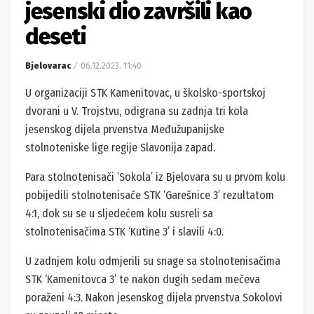
jesenski dio završili kao
deseti
Bjelovarac
06.12.2023. 11:40
U organizaciji STK Kamenitovac, u školsko-sportskoj
dvorani u V. Trojstvu, odigrana su zadnja tri kola
jesenskog dijela prvenstva Međužupanijske
stolnoteniske lige regije Slavonija zapad.
Para stolnotenisači ‘Sokola’ iz Bjelovara su u prvom kolu
pobijedili stolnotenisače STK ‘Garešnice 3’ rezultatom
4:1, dok su se u sljedećem kolu susreli sa
stolnotenisačima STK ‘Kutine 3’ i slavili 4:0.
U zadnjem kolu odmjerili su snage sa stolnotenisačima
STK ‘Kamenitovca 3’ te nakon dugih sedam mečeva
poraženi 4:3. Nakon jesenskog dijela prvenstva Sokolovi