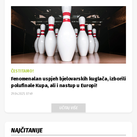
ČESTITAMO!
Fenomenalan uspjeh bjelovarskih kuglača, izborili
polufinale Kupa, ali i nastup u Europi!
29.04.2025. 07:49
UČITAJ VIŠE
NAJČITANIJE