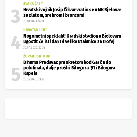
SVAKA ČAST
Hrvatski vojnik Josip Čikvar vratio se u NK Bjelovar
sa zlatom, srebrom i broncom!
20.10.2023. 14:18
HRVATSKI KUP
Nogometni spektakl! Gradski stadion u Bjelovaru
ugostit će isti dan tri velike utakmice za trofej
30.04.2025. 22:34
ŽUPANIJSKI KUP
Dinamo Predavac preokretom kod Garića do
polufinala, dalje prošli i Bilogora ’91 i Bilogora
Kapela
23.04.2025. 21:48