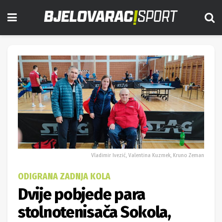
Vladimir Ivezić, Valentina Kuzmek, Kruno Zeman
ODIGRANA ZADNJA KOLA
Dvije pobjede para
stolnotenisača Sokola,