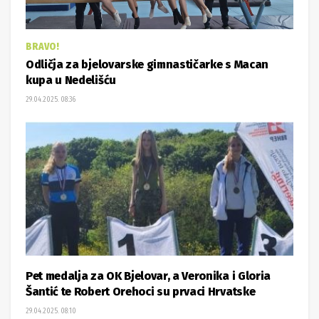
BRAVO!
Odličja za bjelovarske gimnastičarke s Macan
kupa u Nedelišću
29.04.2025. 08:36
Pet medalja za OK Bjelovar, a Veronika i Gloria
Šantić te Robert Orehoci su prvaci Hrvatske
29.04.2025. 08:10