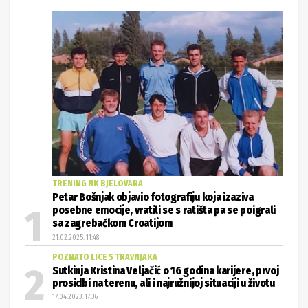
TRENING NK BJELOVARA
Petar Bošnjak objavio fotografiju koja izaziva
posebne emocije, vratili se s ratišta pa se poigrali
sa zagrebačkom Croatijom
21.02.2025. 11:48
POZNATO LICE S TRAVNJAKA
Sutkinja Kristina Veljačić o 16 godina karijere, prvoj
prosidbi na terenu, ali i najružnijoj situaciji u životu
17.04.2023. 17:36