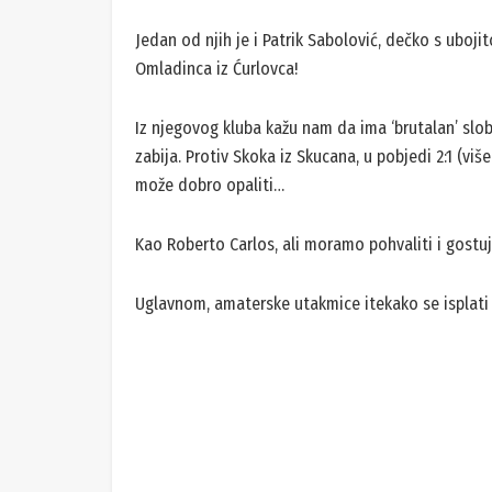
Jedan od njih je i Patrik Sabolović, dečko s uboj
Omladinca iz Ćurlovca!
Iz njegovog kluba kažu nam da ima ‘brutalan’ slo
zabija. Protiv Skoka iz Skucana, u pobjedi 2:1 (više
može dobro opaliti…
Kao Roberto Carlos, ali moramo pohvaliti i gostu
Uglavnom, amaterske utakmice itekako se isplati 