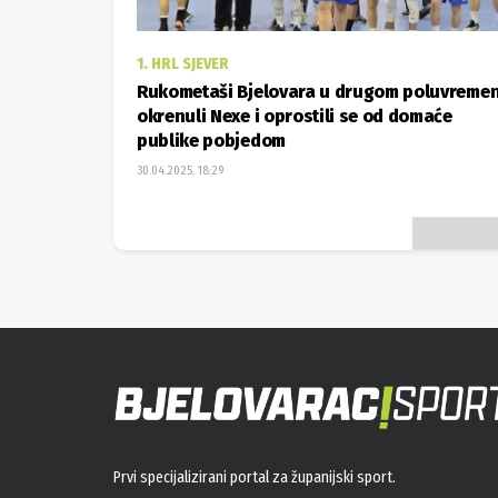
1. HRL SJEVER
Rukometaši Bjelovara u drugom poluvreme
okrenuli Nexe i oprostili se od domaće
publike pobjedom
30.04.2025. 18:29
Prvi specijalizirani portal za županijski sport.