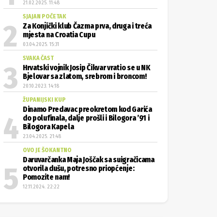
21.02.2025. 11:48
SJAJAN POČETAK
Za Konjički klub Čazma prva, druga i treća
mjesta na Croatia Cupu
03.04.2025. 15:31
SVAKA ČAST
Hrvatski vojnik Josip Čikvar vratio se u NK
Bjelovar sa zlatom, srebrom i broncom!
20.10.2023. 14:18
ŽUPANIJSKI KUP
Dinamo Predavac preokretom kod Garića
do polufinala, dalje prošli i Bilogora ’91 i
Bilogora Kapela
23.04.2025. 21:48
OVO JE ŠOKANTNO
Daruvarčanka Maja Joščak sa suigračicama
otvorila dušu, potresno priopćenje:
Pomozite nam!
12.11.2024. 22:22