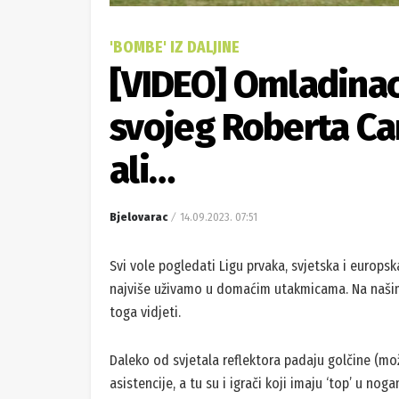
'BOMBE' IZ DALJINE
[VIDEO] Omladinac
svojeg Roberta Car
ali…
Bjelovarac
14.09.2023. 07:51
Svi vole pogledati Ligu prvaka, svjetska i europska
najviše uživamo u domaćim utakmicama. Na našim
toga vidjeti.
Daleko od svjetala reflektora padaju golčine (mo
asistencije, a tu su i igrači koji imaju ‘top’ u nog