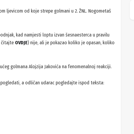
itom ljevicom od koje strepe golmani u 2. ŽNL. Nogometaš
bodnjak, kad namjesti loptu izvan šesnaesterca u pravilu
 čitajte
OVDJE
) nije, ali je pokazao koliko je opasan, koliko
jućeg golmana Alojzija Jakovića na fenomenalnoj reakciji.
pogledati, a odličan udarac pogledajte ispod teksta: