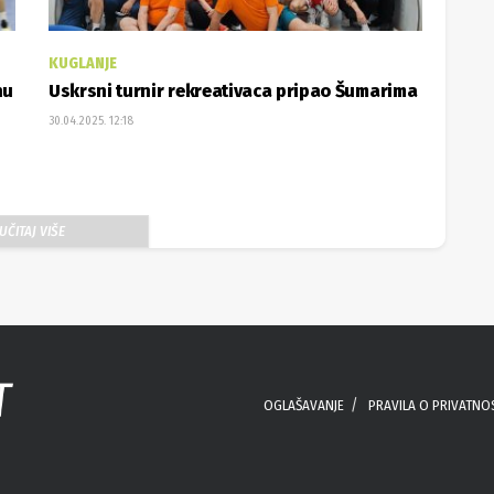
KUGLANJE
nu
Uskrsni turnir rekreativaca pripao Šumarima
30.04.2025. 12:18
UČITAJ VIŠE
OGLAŠAVANJE
PRAVILA O PRIVATNO