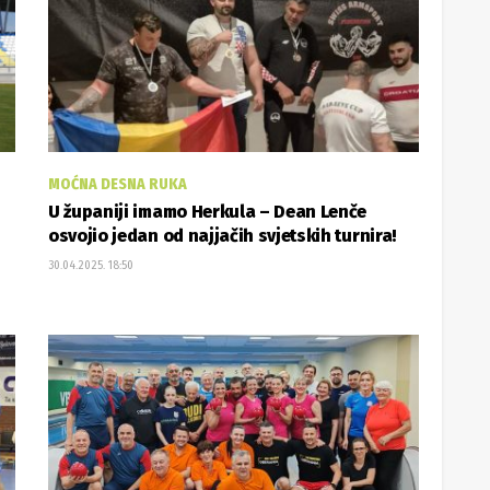
MOĆNA DESNA RUKA
U županiji imamo Herkula – Dean Lenče
osvojio jedan od najjačih svjetskih turnira!
30.04.2025. 18:50