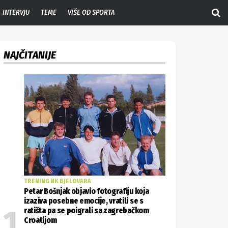
INTERVJU
TEME
VIŠE OD SPORTA
NAJČITANIJE
TRENING NK BJELOVARA
Petar Bošnjak objavio fotografiju koja
izaziva posebne emocije, vratili se s
ratišta pa se poigrali sa zagrebačkom
Croatijom