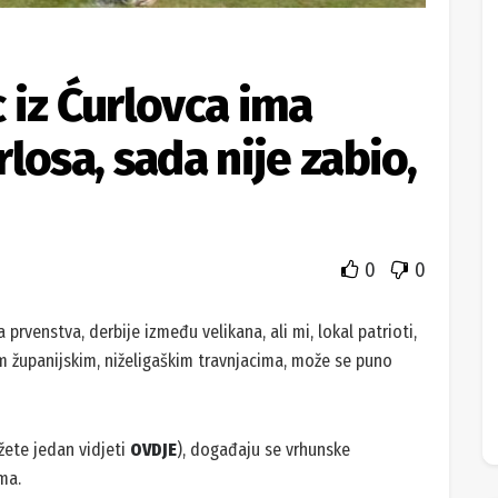
 iz Ćurlovca ima
losa, sada nije zabio,
0
0
 prvenstva, derbije između velikana, ali mi, lokal patrioti,
 županijskim, niželigaškim travnjacima, može se puno
žete jedan vidjeti
OVDJE
), događaju se vrhunske
ama.