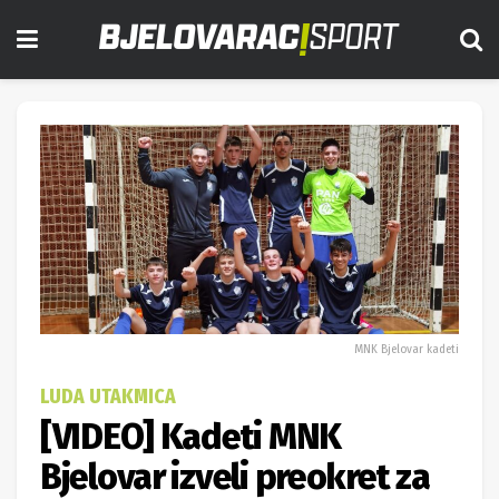
MNK Bjelovar kadeti
LUDA UTAKMICA
[VIDEO] Kadeti MNK
Bjelovar izveli preokret za