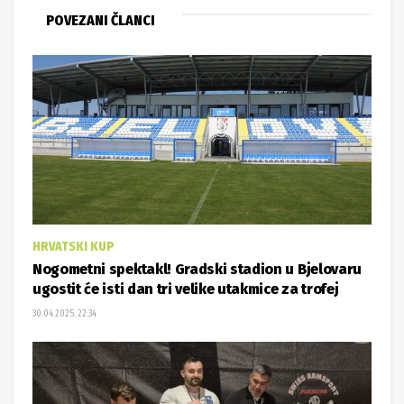
POVEZANI ČLANCI
HRVATSKI KUP
Nogometni spektakl! Gradski stadion u Bjelovaru
ugostit će isti dan tri velike utakmice za trofej
30.04.2025. 22:34