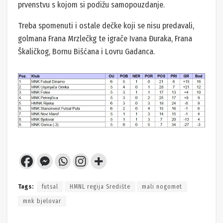
prvenstvu s kojom si podižu samopouzdanje.
Treba spomenuti i ostale dečke koji se nisu predavali,
golmana Frana Mrzlečkg te igrače Ivana Đuraka, Frana
Škaličkog, Bornu Bišćana i Lovru Gadanca.
Tags:
futsal
HMNL regija Središte
mali nogomet
mnk bjelovar