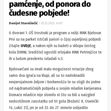
pamćenje, od ponora do
čudesne pobjede!
Danijel Starešinčić
02.12.2023. 14:07
U dvorani 1. OŠ trostruki je program u režiji MNK Bjelovar.
Prvi su na parket istrčali juniori o čijoj uvjerljivoj pobjedi
čitajte
OVDJE
, a nakon njih su kadeti u sklopu šestog
kola (HMNL Središte) ugostili vršnjake MNK Petrinjčice te
ih u ludom preokretu svladali 4:3.
Bjelovarčani su imali malu mogućnost rotacije zbog
samo dva igrača na klupi, ali su to nadoknadili
nevjerojatnom željom i borbenošću te su stigli do jedne
od najdramatičnijih pobjeda u svojim mladim karijerama.
Domaće mladiće nije slomilo ni što su bili u naizgled
nedostižnom zaostatku od tri gola (Božurić 8, Osenički
14, Lukić 21), jer je od 23. do 27. minute uslijedilo