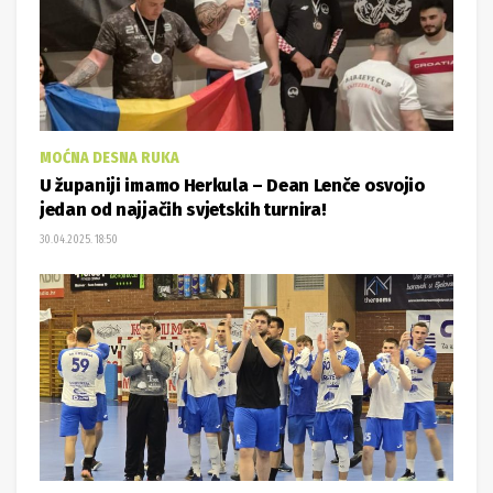
MOĆNA DESNA RUKA
U županiji imamo Herkula – Dean Lenče osvojio
jedan od najjačih svjetskih turnira!
30.04.2025. 18:50