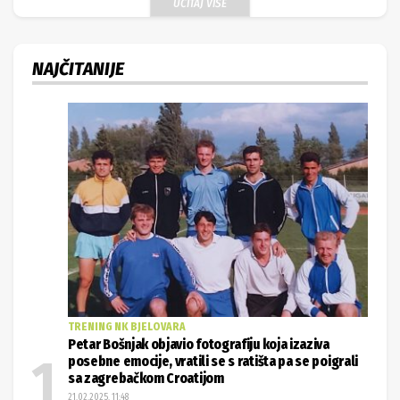
UČITAJ VIŠE
NAJČITANIJE
TRENING NK BJELOVARA
Petar Bošnjak objavio fotografiju koja izaziva
posebne emocije, vratili se s ratišta pa se poigrali
sa zagrebačkom Croatijom
21.02.2025. 11:48