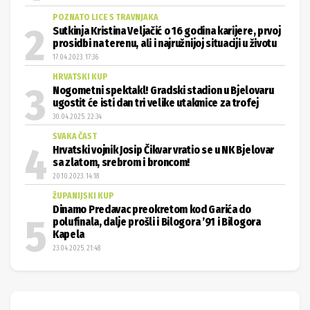
POZNATO LICE S TRAVNJAKA
Sutkinja Kristina Veljačić o 16 godina karijere, prvoj
prosidbi na terenu, ali i najružnijoj situaciji u životu
17.04.2023. 17:36
HRVATSKI KUP
Nogometni spektakl! Gradski stadion u Bjelovaru
ugostit će isti dan tri velike utakmice za trofej
30.04.2025. 22:34
SVAKA ČAST
Hrvatski vojnik Josip Čikvar vratio se u NK Bjelovar
sa zlatom, srebrom i broncom!
20.10.2023. 14:18
ŽUPANIJSKI KUP
Dinamo Predavac preokretom kod Garića do
polufinala, dalje prošli i Bilogora ’91 i Bilogora
Kapela
23.04.2025. 21:48