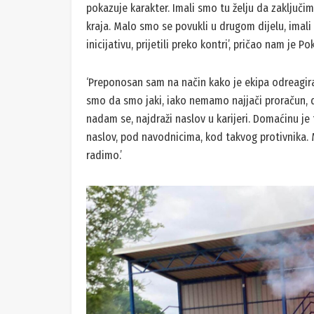
Nakon toga smo dali riječ pobjednicima, prvo ‘ar
blizu ‘hat-tricka’, treće titule kao igrač ili trener.
‘Iznenadio nas je gol, povezale su se dvije greš
bili zadovoljni i bodom, a i s njime bi napravili v
pokazuje karakter. Imali smo tu želju da zaključim
kraja. Malo smo se povukli u drugom dijelu, imali
inicijativu, prijetili preko kontri’, pričao nam je P