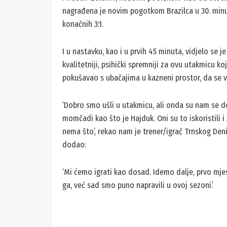
Već u devetoj minuti gosti su uzvratili, najbolji s
smireno, rutinski svladao Ivana Đukanovića za iz
Šok za Trnski koji se još nije oporavio, a Hajduk
Pritisak ‘Zelenih’, nošenih podrškom više od stoti
nagrađena je novim pogotkom Brazilca u 30. minut
konačnih 3:1.