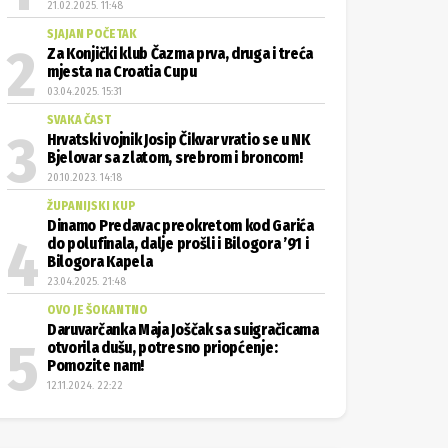
21.02.2025. 11:48
SJAJAN POČETAK
Za Konjički klub Čazma prva, druga i treća
mjesta na Croatia Cupu
03.04.2025. 15:31
SVAKA ČAST
Hrvatski vojnik Josip Čikvar vratio se u NK
Bjelovar sa zlatom, srebrom i broncom!
20.10.2023. 14:18
ŽUPANIJSKI KUP
Dinamo Predavac preokretom kod Garića
do polufinala, dalje prošli i Bilogora ’91 i
Bilogora Kapela
23.04.2025. 21:48
OVO JE ŠOKANTNO
Daruvarčanka Maja Joščak sa suigračicama
otvorila dušu, potresno priopćenje:
Pomozite nam!
12.11.2024. 22:22