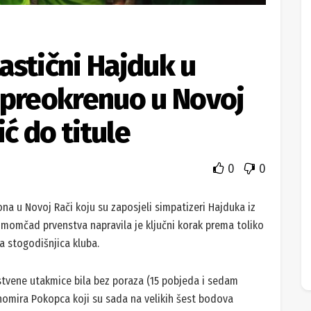
astični Hajduk u
 preokrenuo u Novoj
ić do titule
0
0
iona u Novoj Rači koju su zaposjeli simpatizeri Hajduka iz
a momčad prvenstva napravila je ključni korak prema toliko
ila stogodišnjica kluba.
enstvene utakmice bila bez poraza (15 pobjeda i sedam
Tihomira Pokopca koji su sada na velikih šest bodova