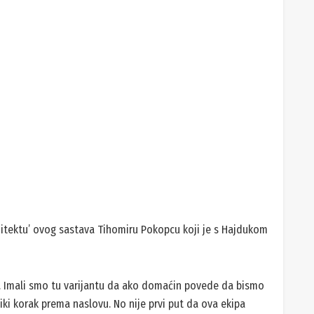
e da su nogometaši Hajduka rastrčaniji, agresivniji i
oja je nosila ogroman ulog. Nisu dozvolili domaćinu, koji je
rati u utakmicu. Zaslužena pobjeda Hajduka!
ogađale greške kakve se ne smiju događati protiv
zasluženo su pobijedili. Bili su jednostavno bolji protivnik,
s Nađ koji je na našu opasku da je prvenstvo riješeno
to nije nam bilo imperativ, a da smo mogli, uzeli bismo