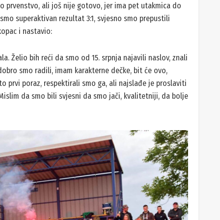
hitektu’ ovog sastava Tihomiru Pokopcu koji je s Hajdukom
ke. Imali smo tu varijantu da ako domaćin povede da bismo
eliki korak prema naslovu. No nije prvi put da ova ekipa
o prvenstvo, ali još nije gotovo, jer ima pet utakmica do
 smo superaktivan rezultat 3:1, svjesno smo prepustili
okopac i nastavio: