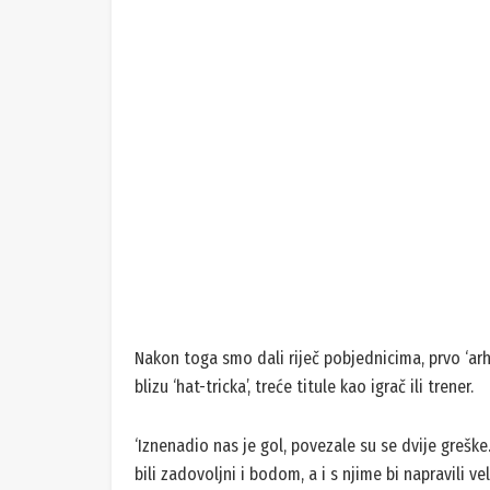
I u nastavku, kao i u prvih 45 minuta, vidjelo se j
kvalitetniji, psihički spremniji za ovu utakmicu k
pokušavao s ubačajima u kazneni prostor, da se v
‘Dobro smo ušli u utakmicu, ali onda su nam se d
momčadi kao što je Hajduk. Oni su to iskoristili i 
nema što’, rekao nam je trener/igrač Trnskog Deni
dodao:
‘Mi ćemo igrati kao dosad. Idemo dalje, prvo mjes
ga, već sad smo puno napravili u ovoj sezoni.’