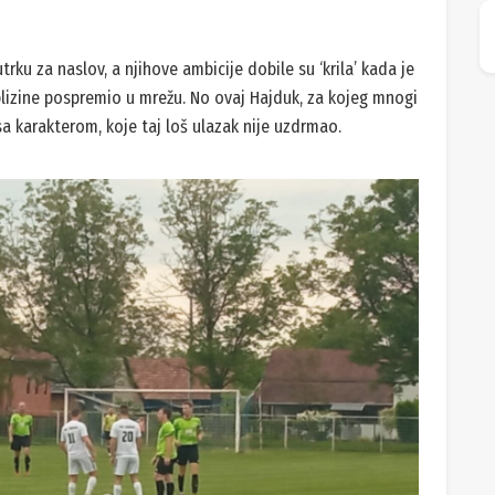
ku za naslov, a njihove ambicije dobile su ‘krila’ kada je
 blizine pospremio u mrežu. No ovaj Hajduk, za kojeg mnogi
 sa karakterom, koje taj loš ulazak nije uzdrmao.