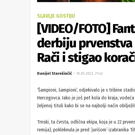
SLAVLJE GOSTIJU
[VIDEO/FOTO] Fant
derbiju prvenstva
Rači i stigao korač
Danijel Starešinčić
10.05.2023. 21:42
‘Šampioni, šampioni’, odjekivalo je s tribine stad
Hercegovca. Iako je još pet kola do kraja, vodeć
željenoj tituli kako bi se na najbolji način obiljež
Trnski, ta čvrsta, odlična ekipa, koja je u 22 prv
remija), pokleknula je pred ‘jurišom’ izabranika 