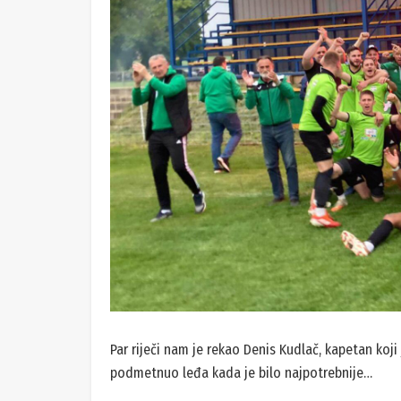
‘Preponosan sam na način kako je ekipa odreagirala
smo da smo jaki, iako nemamo najjači proračun, d
nadam se, najdraži naslov u karijeri. Domaćinu je t
naslov, pod navodnicima, kod takvog protivnika. Mi
radimo.’