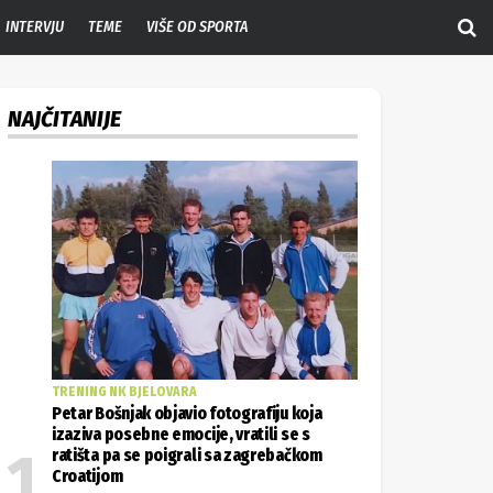
INTERVJU
TEME
VIŠE OD SPORTA
NAJČITANIJE
TRENING NK BJELOVARA
Petar Bošnjak objavio fotografiju koja
izaziva posebne emocije, vratili se s
ratišta pa se poigrali sa zagrebačkom
Croatijom