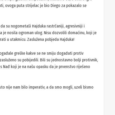
trijelac prvenstva Luka Slivar prošao je lijevom stranom i
jednačenje.
 je u 13. minuti preokrenuo nakon što je pogodio Diogo.
nu svojih glasnih simpatizera, nastavio se, a dobra igra
i, ovoga puta strijelac je bio Diego za pokazalo se