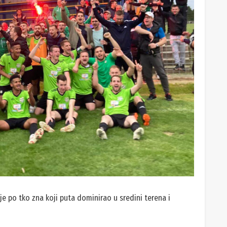
. Želio bih reći da smo od 15. srpnja najavili naslov, znali
obro smo radili, imam karakterne dečke, bit će ovo,
o prvi poraz, respektirali smo ga, ali najslađe je proslaviti
slim da smo bili svjesni da smo jači, kvalitetniji, da bolje