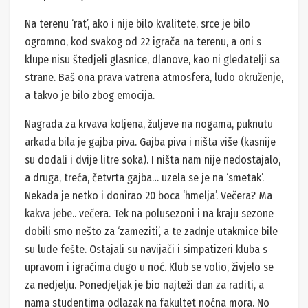
Na terenu ‘rat’, ako i nije bilo kvalitete, srce je bilo
ogromno, kod svakog od 22 igrača na terenu, a oni s
klupe nisu štedjeli glasnice, dlanove, kao ni gledatelji sa
strane. Baš ona prava vatrena atmosfera, ludo okruženje,
a takvo je bilo zbog emocija.
Nagrada za krvava koljena, žuljeve na nogama, puknutu
arkada bila je gajba piva. Gajba piva i ništa više (kasnije
su dodali i dvije litre soka). I ništa nam nije nedostajalo,
a druga, treća, četvrta gajba… uzela se je na ‘smetak’.
Nekada je netko i donirao 20 boca ‘hmelja’. Večera? Ma
kakva jebe.. večera. Tek na polusezoni i na kraju sezone
dobili smo nešto za ‘zameziti’, a te zadnje utakmice bile
su lude fešte. Ostajali su navijači i simpatizeri kluba s
upravom i igračima dugo u noć. Klub se volio, živjelo se
za nedjelju. Ponedjeljak je bio najteži dan za raditi, a
nama studentima odlazak na fakultet noćna mora. No