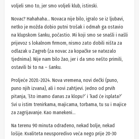
voljeli smo to, jer smo voljeli klub, istinski.
Novac? Hahahaha… Novaca nije bilo, igralo se iz ljubavi,
netko je možda dobio putni trošak i odmah ga ostavio
na klupskom šanku, počastio. Mi koji smo se snašli i našli
prijevoz s lokalnom firmom, nismo zato dobili ništa za
odlazak u Zagreb (za novac za kopačke se natezalo
tjednima). Nije nam bilo žao, jer i da smo nešto primili,
ostavili bi to na – šanku.
Proljeće 2020.-2024. Nova vremena, novi dečki (puno,
puno njih izvana), ali i novi zahtjevi. Jedno od prvih
pitanja, ‘što imamo danas za klopu?’ i ‘kad će isplata?’
Svi u istim trenirkama, majicama, torbama, tu su i majice
za zagrijavanje. Kao manekeni…
Na terenu 90 minuta odrađeno, nekad bolje, nekad
lošije. Kvaliteta neusporedivo veća nego prije 20-30