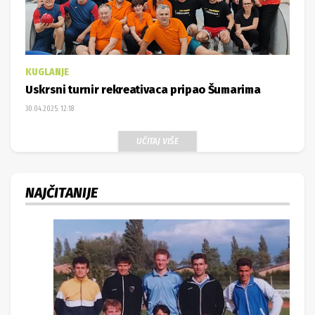
KUGLANJE
Uskrsni turnir rekreativaca pripao Šumarima
30.04.2025. 12:18
UČITAJ VIŠE
NAJČITANIJE