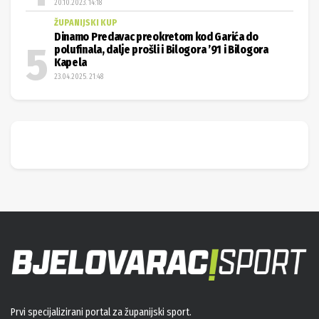
20.10.2023. 14:18
ŽUPANIJSKI KUP
Dinamo Predavac preokretom kod Garića do
polufinala, dalje prošli i Bilogora ’91 i Bilogora
Kapela
23.04.2025. 21:48
Prvi specijalizirani portal za županijski sport.