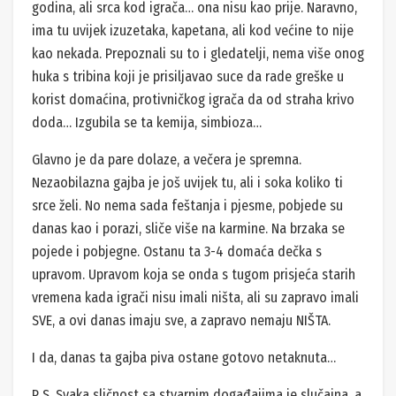
godina, ali srca kod igrača… ona nisu kao prije. Naravno,
ima tu uvijek izuzetaka, kapetana, ali kod većine to nije
kao nekada. Prepoznali su to i gledatelji, nema više onog
huka s tribina koji je prisiljavao suce da rade greške u
korist domaćina, protivničkog igrača da od straha krivo
doda… Izgubila se ta kemija, simbioza…
Glavno je da pare dolaze, a večera je spremna.
Nezaobilazna gajba je još uvijek tu, ali i soka koliko ti
srce želi. No nema sada feštanja i pjesme, pobjede su
danas kao i porazi, sliče više na karmine. Na brzaka se
pojede i pobjegne. Ostanu ta 3-4 domaća dečka s
upravom. Upravom koja se onda s tugom prisjeća starih
vremena kada igrači nisu imali ništa, ali su zapravo imali
SVE, a ovi danas imaju sve, a zapravo nemaju NIŠTA.
I da, danas ta gajba piva ostane gotovo netaknuta…
P S. Svaka sličnost sa stvarnim događajima je slučajna, a