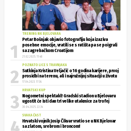
TRENING NK BJELOVARA
Petar Bošnjak objavio fotografiju koja izaziva
posebne emocije, vratili se s ratišta pa se poigrali
sa zagrebačkom Croatijom
21.02.2025. 11:48
POZNATO LICE S TRAVNJAKA
Sutkinja Kristina Veljačić o 16 godina karijere, prvoj
prosidbi na terenu, ali i najružnijoj situaciji u životu
17.04.2023. 17:36
HRVATSKI KUP
Nogometni spektakl! Gradski stadion u Bjelovaru
ugostit će isti dan tri velike utakmice za trofej
30.04.2025. 22:34
SVAKA ČAST
Hrvatski vojnik Josip Čikvar vratio se u NK Bjelovar
sa zlatom, srebrom i broncom!