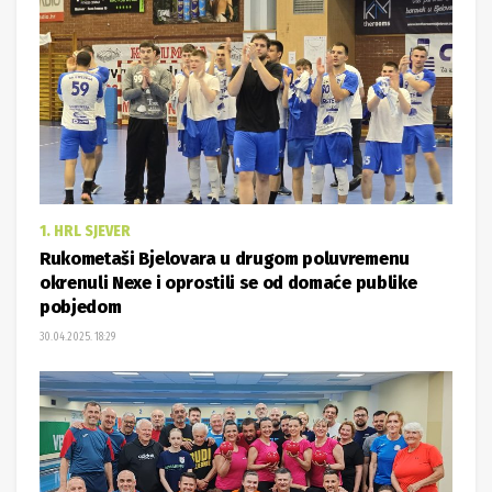
1. HRL SJEVER
Rukometaši Bjelovara u drugom poluvremenu
okrenuli Nexe i oprostili se od domaće publike
pobjedom
30.04.2025. 18:29