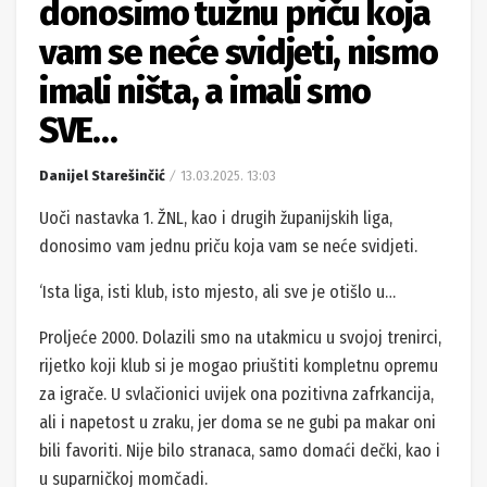
donosimo tužnu priču koja
vam se neće svidjeti, nismo
imali ništa, a imali smo
SVE…
Danijel Starešinčić
13.03.2025. 13:03
Uoči nastavka 1. ŽNL, kao i drugih županijskih liga,
donosimo vam jednu priču koja vam se neće svidjeti.
‘Ista liga, isti klub, isto mjesto, ali sve je otišlo u…
Proljeće 2000. Dolazili smo na utakmicu u svojoj trenirci,
rijetko koji klub si je mogao priuštiti kompletnu opremu
za igrače. U svlačionici uvijek ona pozitivna zafrkancija,
ali i napetost u zraku, jer doma se ne gubi pa makar oni
bili favoriti. Nije bilo stranaca, samo domaći dečki, kao i
u suparničkoj momčadi.