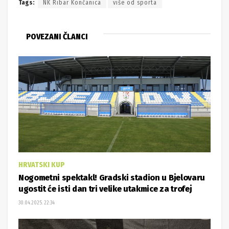
Tags:
NK Ribar Končanica
više od sporta
POVEZANI ČLANCI
HRVATSKI KUP
Nogometni spektakl! Gradski stadion u Bjelovaru
ugostit će isti dan tri velike utakmice za trofej
30.04.2025. 22:34