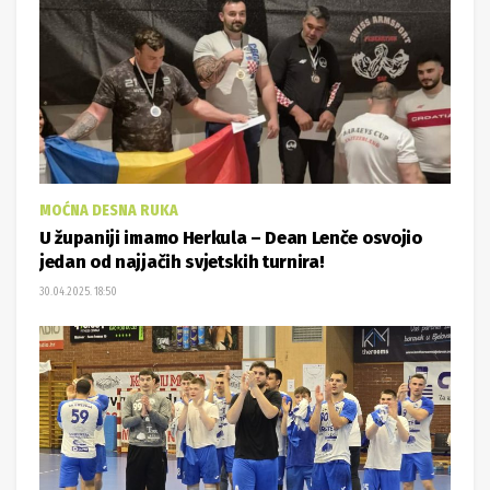
MOĆNA DESNA RUKA
U županiji imamo Herkula – Dean Lenče osvojio
jedan od najjačih svjetskih turnira!
30.04.2025. 18:50