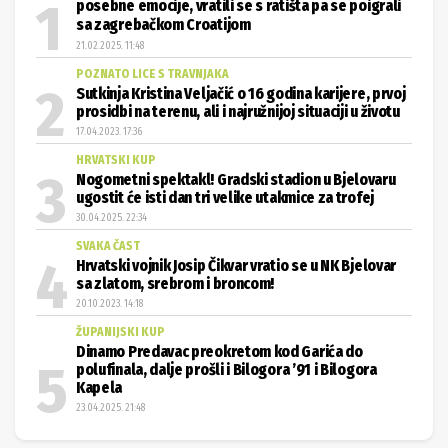
posebne emocije, vratili se s ratišta pa se poigrali
sa zagrebačkom Croatijom
21.02.2025. 11:48
POZNATO LICE S TRAVNJAKA
Sutkinja Kristina Veljačić o 16 godina karijere, prvoj
prosidbi na terenu, ali i najružnijoj situaciji u životu
17.04.2023. 17:36
HRVATSKI KUP
Nogometni spektakl! Gradski stadion u Bjelovaru
ugostit će isti dan tri velike utakmice za trofej
30.04.2025. 22:34
SVAKA ČAST
Hrvatski vojnik Josip Čikvar vratio se u NK Bjelovar
sa zlatom, srebrom i broncom!
20.10.2023. 14:18
ŽUPANIJSKI KUP
Dinamo Predavac preokretom kod Garića do
polufinala, dalje prošli i Bilogora ’91 i Bilogora
Kapela
23.04.2025. 21:48