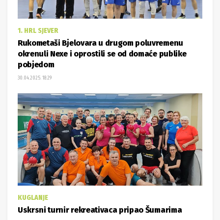
1. HRL SJEVER
Rukometaši Bjelovara u drugom poluvremenu
okrenuli Nexe i oprostili se od domaće publike
pobjedom
30.04.2025. 18:29
KUGLANJE
Uskrsni turnir rekreativaca pripao Šumarima