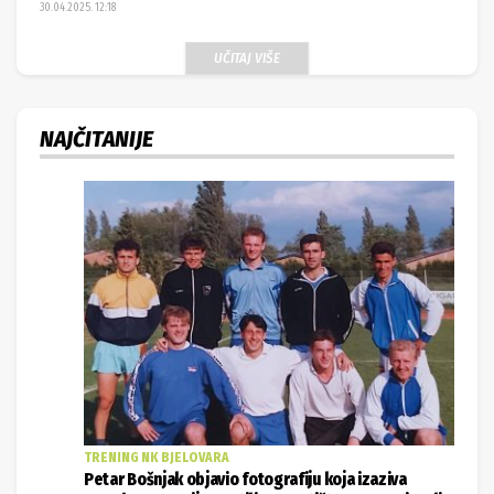
30.04.2025. 12:18
UČITAJ VIŠE
NAJČITANIJE
TRENING NK BJELOVARA
Petar Bošnjak objavio fotografiju koja izaziva