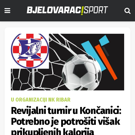
U ORGANIZACIJI NK RIBAR
Revijalni turnir u Končanici:
Potrebno je potrošiti višak
prikupljenih kalorija