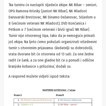
‘Na turniru će nastupiti sljedeće ekipe: NK Ribar – seniori,
OPG Ramona Krivsky (juniori NK Ribar), NK Mladost
Daruvarski Brestovac, NK Dinamo Dežanovac, Srijedom u
8 (većinom veterani NK Mladost), DVD Končanica i
Petkom u 7 (većinom veterani i bivši igrači NK Ribar).
Turnir nije otvorenog tipa, tako da je nemoguće primati
još ekipa. Na ljeto ćemo pokušati organizirati višednevni
turnir s otvorenim prijavama. Gledatelji su dobrodošli,
vrata dvorane bit će otvorena od 13 sati. Za one žedne
radit će šank, a za one gladne bit će u ponudi i odlične
kranjske kobasice s prilozima’, dodali su.
A raspored možete vidjeti ispod teksta: