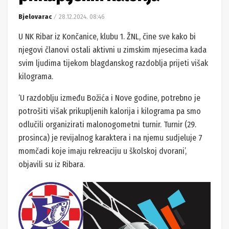
Bjelovarac
28.12.2024. 08:46
U NK Ribar iz Končanice, klubu 1. ŽNL, čine sve kako bi
njegovi članovi ostali aktivni u zimskim mjesecima kada
svim ljudima tijekom blagdanskog razdoblja prijeti višak
kilograma.
‘U razdoblju između Božića i Nove godine, potrebno je
potrošiti višak prikupljenih kalorija i kilograma pa smo
odlučili organizirati malonogometni turnir. Turnir (29.
prosinca) je revijalnog karaktera i na njemu sudjeluje 7
momčadi koje imaju rekreaciju u školskoj dvorani’,
objavili su iz Ribara.