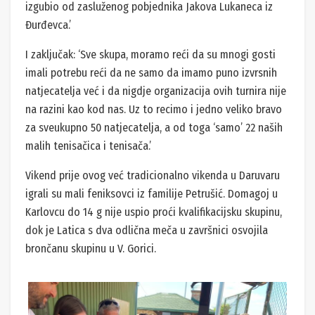
izgubio od zasluženog pobjednika Jakova Lukaneca iz
Đurđevca.’
I zaključak: ‘Sve skupa, moramo reći da su mnogi gosti
imali potrebu reći da ne samo da imamo puno izvrsnih
natjecatelja već i da nigdje organizacija ovih turnira nije
na razini kao kod nas. Uz to recimo i jedno veliko bravo
za sveukupno 50 natjecatelja, a od toga ‘samo’ 22 naših
malih tenisačica i tenisača.’
Vikend prije ovog već tradicionalno vikenda u Daruvaru
igrali su mali feniksovci iz familije Petrušić. Domagoj u
Karlovcu do 14 g nije uspio proći kvalifikacijsku skupinu,
dok je Latica s dva odlična meča u završnici osvojila
brončanu skupinu u V. Gorici.