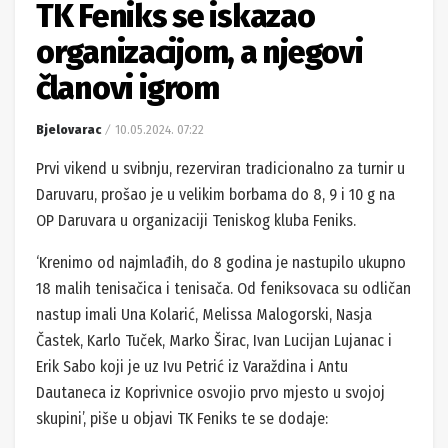
TK Feniks se iskazao
organizacijom, a njegovi
članovi igrom
Bjelovarac
10.05.2024. 07:22
Prvi vikend u svibnju, rezerviran tradicionalno za turnir u
Daruvaru, prošao je u velikim borbama do 8, 9 i 10 g na
OP Daruvara u organizaciji Teniskog kluba Feniks.
‘Krenimo od najmlađih, do 8 godina je nastupilo ukupno
18 malih tenisačica i tenisača. Od feniksovaca su odličan
nastup imali Una Kolarić, Melissa Malogorski, Nasja
Častek, Karlo Tuček, Marko Širac, Ivan Lucijan Lujanac i
Erik Sabo koji je uz Ivu Petrić iz Varaždina i Antu
Dautaneca iz Koprivnice osvojio prvo mjesto u svojoj
skupini’, piše u objavi TK Feniks te se dodaje: