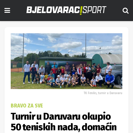
TK Feniks, turnir u Daruvaru
BRAVO ZA SVE
Turnir u Daruvaru okupio
50 teniskih nada, domaćin