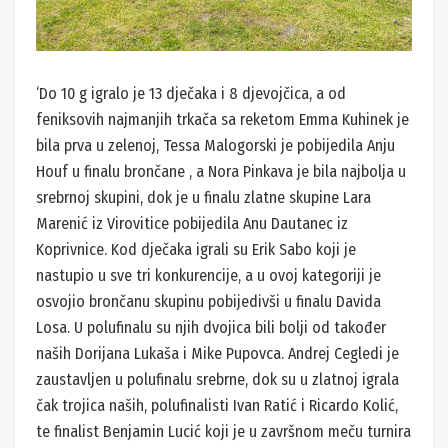
‘Do 10 g igralo je 13 dječaka i 8 djevojčica, a od
feniksovih najmanjih trkača sa reketom Emma Kuhinek je
bila prva u zelenoj, Tessa Malogorski je pobijedila Anju
Houf u finalu brončane , a Nora Pinkava je bila najbolja u
srebrnoj skupini, dok je u finalu zlatne skupine Lara
Marenić iz Virovitice pobijedila Anu Dautanec iz
Koprivnice. Kod dječaka igrali su Erik Sabo koji je
nastupio u sve tri konkurencije, a u ovoj kategoriji je
osvojio brončanu skupinu pobijedivši u finalu Davida
Losa. U polufinalu su njih dvojica bili bolji od također
naših Dorijana Lukaša i Mike Pupovca. Andrej Cegledi je
zaustavljen u polufinalu srebrne, dok su u zlatnoj igrala
čak trojica naših, polufinalisti Ivan Ratić i Ricardo Kolić,
te finalist Benjamin Lucić koji je u završnom meču turnira