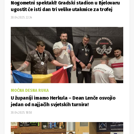
Nogometni spektakl! Gradski stadion u Bjelovaru
ugostit će isti dan tri velike utakmice za trofej
30.04.2025. 22:34
MOĆNA DESNA RUKA
U županiji imamo Herkula – Dean Lenče osvojio
jedan od najjačih svjetskih turnira!
30.04.2025. 18:50