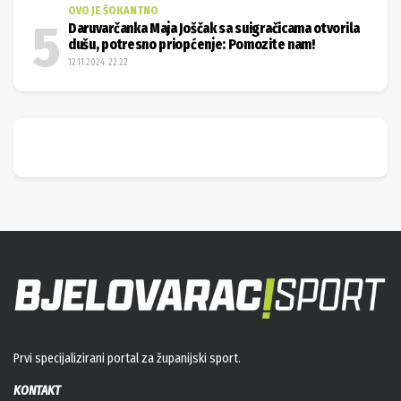
OVO JE ŠOKANTNO
Daruvarčanka Maja Joščak sa suigračicama otvorila
dušu, potresno priopćenje: Pomozite nam!
12.11.2024. 22:22
Prvi specijalizirani portal za županijski sport.
KONTAKT