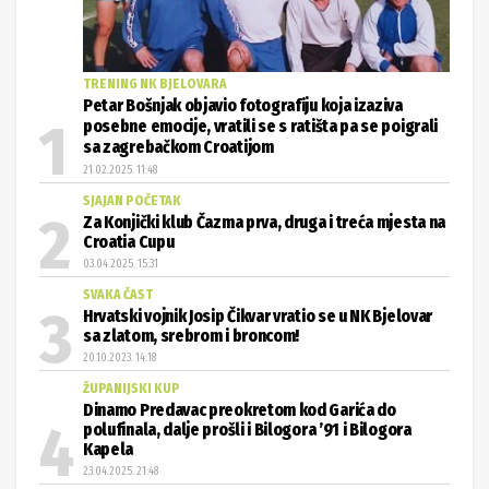
TRENING NK BJELOVARA
Petar Bošnjak objavio fotografiju koja izaziva
posebne emocije, vratili se s ratišta pa se poigrali
sa zagrebačkom Croatijom
21.02.2025. 11:48
SJAJAN POČETAK
Za Konjički klub Čazma prva, druga i treća mjesta na
Croatia Cupu
03.04.2025. 15:31
SVAKA ČAST
Hrvatski vojnik Josip Čikvar vratio se u NK Bjelovar
sa zlatom, srebrom i broncom!
20.10.2023. 14:18
ŽUPANIJSKI KUP
Dinamo Predavac preokretom kod Garića do
polufinala, dalje prošli i Bilogora ’91 i Bilogora
Kapela
23.04.2025. 21:48