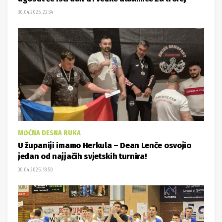
30.04.2025. 22:34
MOĆNA DESNA RUKA
U županiji imamo Herkula – Dean Lenče osvojio
jedan od najjačih svjetskih turnira!
30.04.2025. 18:50