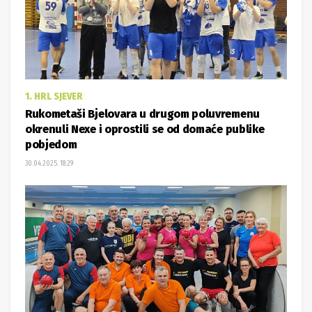
1. HRL SJEVER
Rukometaši Bjelovara u drugom poluvremenu
okrenuli Nexe i oprostili se od domaće publike
pobjedom
30.04.2025. 18:29