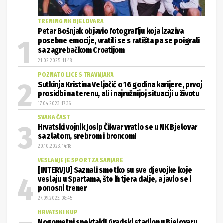
TRENING NK BJELOVARA
Petar Bošnjak objavio fotografiju koja izaziva
posebne emocije, vratili se s ratišta pa se poigrali
sa zagrebačkom Croatijom
21.02.2025. 11:48
POZNATO LICE S TRAVNJAKA
Sutkinja Kristina Veljačić o 16 godina karijere, prvoj
prosidbi na terenu, ali i najružnijoj situaciji u životu
17.04.2023. 17:36
SVAKA ČAST
Hrvatski vojnik Josip Čikvar vratio se u NK Bjelovar
sa zlatom, srebrom i broncom!
20.10.2023. 14:18
VESLANJE JE SPORT ZA SANJARE
[INTERVJU] Saznali smo tko su sve djevojke koje
veslaju u Spartama, što ih tjera dalje, a javio se i
ponosni trener
27.09.2023. 08:45
HRVATSKI KUP
Nogometni spektakl! Gradski stadion u Bjelovaru