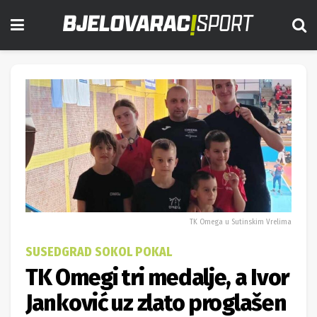
TK Omega u Sutinskim Vrelima
SUSEDGRAD SOKOL POKAL
TK Omegi tri medalje, a Ivor
Janković uz zlato proglašen