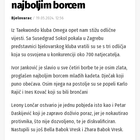
najboljim borcem
Bjelovarac
19.05.2024. 12:56
Iz Taekwondo kluba Omega opet nam stižu odlične
vijesti. Sa Susedgrad Sokol pokala u Zagrebu
predstavnici bjelovarskog kluba vratili su se s tri odličja
koja su osvojena u konkurenciji oko 700 natjecatelja.
Ivor Janković je slavio u sve četiri borbe te je osim zlata,
proglašen najboljim borcem mlađih kadeta. Dječak koji
puno obećava. Osim njega na postolje su se popeli Karlo
Rajič i Ines Kovač koji su bili brončani
Leony Lončar ostvario je jednu pobjeda isto kao i Petar
Daskijević koji je zapravo doživio poraz, jer je nokautirao
protivnika, što nije dozvoljeno, te je diskvalificiran.
Nastupili su još Bella Babok Vresk i Zhara Babok Vresk.