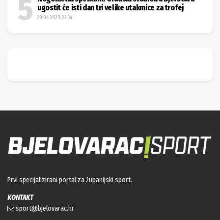
ugostit će isti dan tri velike utakmice za trofej
30.04.2025. 22:34
Prvi specijalizirani portal za županijski sport.
KONTAKT
sport@bjelovarac.hr