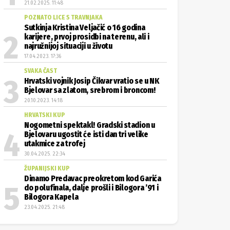
21.02.2025. 11:48
POZNATO LICE S TRAVNJAKA
Sutkinja Kristina Veljačić o 16 godina
karijere, prvoj prosidbi na terenu, ali i
najružnijoj situaciji u životu
17.04.2023. 17:36
SVAKA ČAST
Hrvatski vojnik Josip Čikvar vratio se u NK
Bjelovar sa zlatom, srebrom i broncom!
20.10.2023. 14:18
HRVATSKI KUP
Nogometni spektakl! Gradski stadion u
Bjelovaru ugostit će isti dan tri velike
utakmice za trofej
30.04.2025. 22:34
ŽUPANIJSKI KUP
Dinamo Predavac preokretom kod Garića
do polufinala, dalje prošli i Bilogora ’91 i
Bilogora Kapela
23.04.2025. 21:48