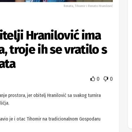
Renata, Tihomir i Renato Hranilović
itelji Hranilović ima
 troje ih se vratilo s
ata
0
0
je prostora, jer obitelj Hranilović sa svakog turnira
ličja.
tavio je i otac Tihomir na tradicionalnom Gospodaru