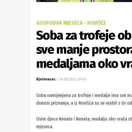
GOSPODAR MJESECA - ROVIŠĆE
Soba za trofeje ob
sve manje prostora,
medaljama oko vr
Bjelovarac
16.08.2023. 09:47
Soba namijenjena za trofeje i medalje ima sve man
donosi priznanja, a iz Rovišća su se vratili s tri od
Osim djece Renate i Renata, medalju oko vrata s
mjeseca.