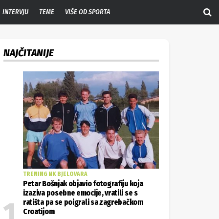
INTERVJU
TEME
VIŠE OD SPORTA
NAJČITANIJE
TRENING NK BJELOVARA
Petar Bošnjak objavio fotografiju koja
izaziva posebne emocije, vratili se s
ratišta pa se poigrali sa zagrebačkom
Croatijom