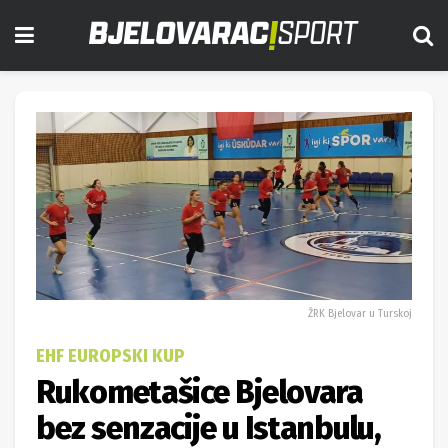
ŽRK Bjelovar u Turskoj
EHF EUROPSKI KUP
Rukometašice Bjelovara
bez senzacije u Istanbulu,