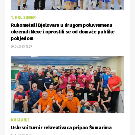
1. HRL SJEVER
Rukometaši Bjelovara u drugom poluvremenu
okrenuli Nexe i oprostili se od domaće publike
pobjedom
30.04.2025. 18:29
KUGLANJE
Uskrsni turnir rekreativaca pripao Šumarima