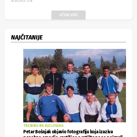
30.04.2025. 12:18
UČITAJ VIŠE
NAJČITANIJE
TRENING NK BJELOVARA
Petar Bošnjak objavio fotografiju koja izaziva