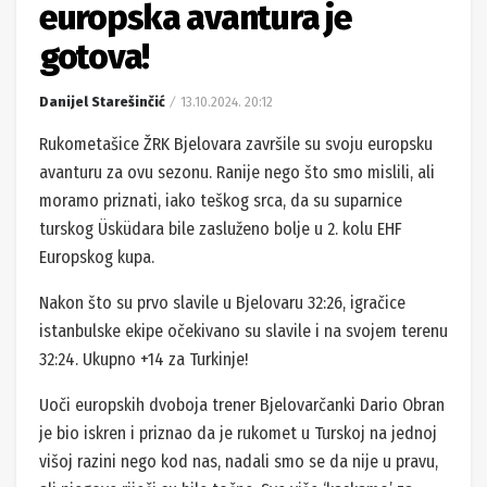
europska avantura je
gotova!
Danijel Starešinčić
13.10.2024. 20:12
Rukometašice ŽRK Bjelovara završile su svoju europsku
avanturu za ovu sezonu. Ranije nego što smo mislili, ali
moramo priznati, iako teškog srca, da su suparnice
turskog Üsküdara bile zasluženo bolje u 2. kolu EHF
Europskog kupa.
Nakon što su prvo slavile u Bjelovaru 32:26, igračice
istanbulske ekipe očekivano su slavile i na svojem terenu
32:24. Ukupno +14 za Turkinje!
Uoči europskih dvoboja trener Bjelovarčanki Dario Obran
je bio iskren i priznao da je rukomet u Turskoj na jednoj
višoj razini nego kod nas, nadali smo se da nije u pravu,