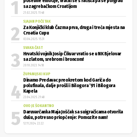
posebne emocije, vratili se s ratišta pa se poigrali
sa zagrebačkom Croatijom
21.02.2025. 11:48
SJAJAN POČETAK
Za Konjički klub Čazma prva, druga i treća mjesta na
Croatia Cupu
03.04.2025. 15:31
SVAKA ČAST
Hrvatski vojnik Josip Čikvar vratio se u NK Bjelovar
sa zlatom, srebrom i broncom!
20.10.2023. 14:18
ŽUPANIJSKI KUP
Dinamo Predavac preokretom kod Garića do
polufinala, dalje prošli i Bilogora ’91 i Bilogora
Kapela
23.04.2025. 21:48
OVO JE ŠOKANTNO
Daruvarčanka Maja Joščak sa suigračicama otvorila
dušu, potresno priopćenje: Pomozite nam!
12.11.2024. 22:22