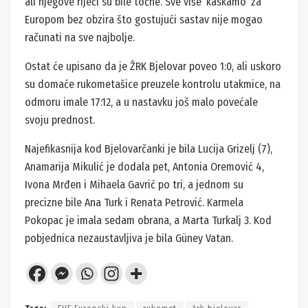
ali njegove riječi su bile točne. Sve više ‘kaskamo’ za
Europom bez obzira što gostujući sastav nije mogao
računati na sve najbolje.
Ostat će upisano da je ŽRK Bjelovar poveo 1:0, ali uskoro
su domaće rukometašice preuzele kontrolu utakmice, na
odmoru imale 17:12, a u nastavku još malo povećale
svoju prednost.
Najefikasnija kod Bjelovarčanki je bila Lucija Grizelj (7),
Anamarija Mikulić je dodala pet, Antonia Oremović 4,
Ivona Mrđen i Mihaela Gavrić po tri, a jednom su
precizne bile Ana Turk i Renata Petrović. Karmela
Pokopac je imala sedam obrana, a Marta Turkalj 3. Kod
pobjednica nezaustavljiva je bila Güney Vatan.