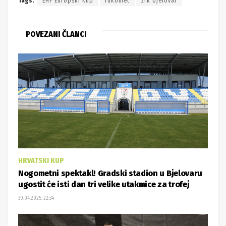
Tags:
EHF Europski kup
rukomet
žrk bjelovar
POVEZANI ČLANCI
HRVATSKI KUP
Nogometni spektakl! Gradski stadion u Bjelovaru
ugostit će isti dan tri velike utakmice za trofej
30.04.2025. 22:34