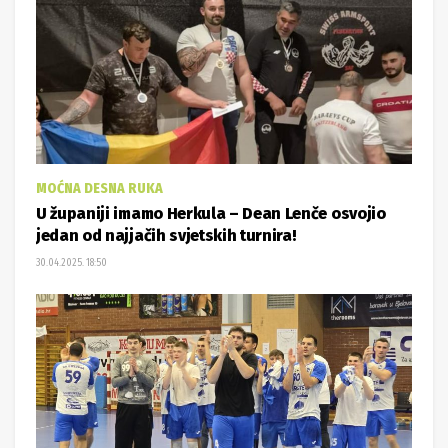
MOĆNA DESNA RUKA
U županiji imamo Herkula – Dean Lenče osvojio
jedan od najjačih svjetskih turnira!
30.04.2025. 18:50