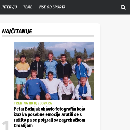
INTERVJU
TEME
VIŠE OD SPORTA
NAJČITANIJE
TRENING NK BJELOVARA
Petar Bošnjak objavio fotografiju koja
izaziva posebne emocije, vratili se s
ratišta pa se poigrali sa zagrebačkom
Croatijom