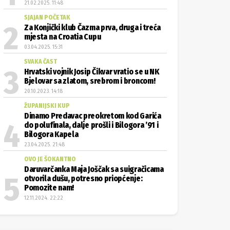
21.02.2025. 11:48
SJAJAN POČETAK
Za Konjički klub Čazma prva, druga i treća
mjesta na Croatia Cupu
03.04.2025. 15:31
SVAKA ČAST
Hrvatski vojnik Josip Čikvar vratio se u NK
Bjelovar sa zlatom, srebrom i broncom!
20.10.2023. 14:18
ŽUPANIJSKI KUP
Dinamo Predavac preokretom kod Garića
do polufinala, dalje prošli i Bilogora ’91 i
Bilogora Kapela
23.04.2025. 21:48
OVO JE ŠOKANTNO
Daruvarčanka Maja Joščak sa suigračicama
otvorila dušu, potresno priopćenje:
Pomozite nam!
12.11.2024. 22:22