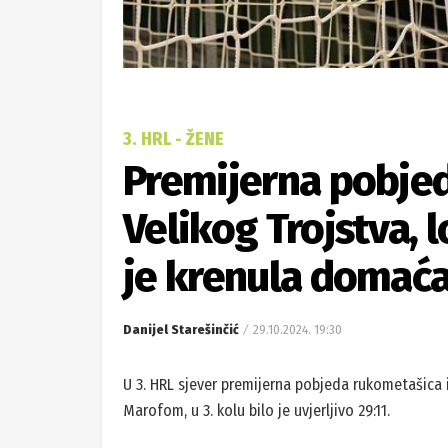
3. HRL - ŽENE
Premijerna pobjed
Velikog Trojstva, 
je krenula domaća
Danijel Starešinčić
29.10.2024. 19:30
U 3. HRL sjever premijerna pobjeda rukometašica 
Marofom, u 3. kolu bilo je uvjerljivo 29:11.