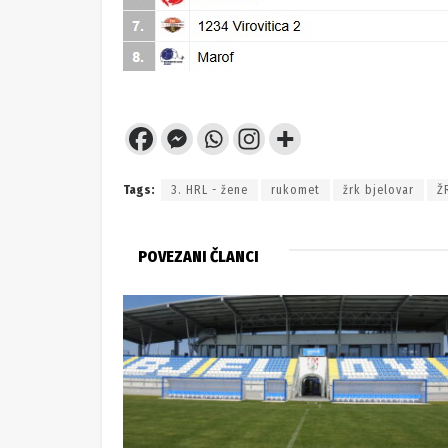
Tags:
3. HRL - žene
rukomet
žrk bjelovar
Ž
POVEZANI ČLANCI