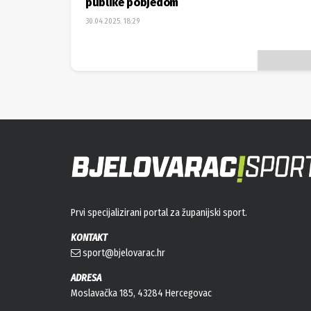
publike pobjedom
30.04.2025. 18:29
Prvi specijalizirani portal za županijski sport.
KONTAKT
sport@bjelovarac.hr
ADRESA
Moslavačka 185, 43284 Hercegovac