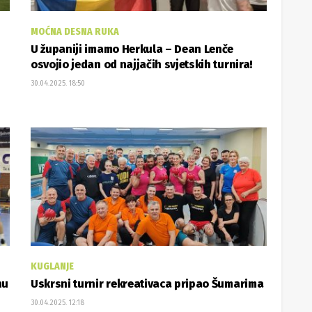
MOĆNA DESNA RUKA
U županiji imamo Herkula – Dean Lenče
osvojio jedan od najjačih svjetskih turnira!
30.04.2025. 18:50
KUGLANJE
nu
Uskrsni turnir rekreativaca pripao Šumarima
30.04.2025. 12:18