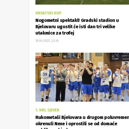
HRVATSKI KUP
Nogometni spektakl! Gradski stadion u
Bjelovaru ugostit će isti dan tri velike
utakmice za trofej
30.04.2025. 22:34
1. HRL SJEVER
Rukometaši Bjelovara u drugom poluvreme
okrenuli Nexe i oprostili se od domaće