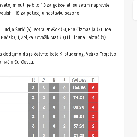
toj minuti je bilo 1:3 za gošće, ali su zatim napravile
 velikih +18 za poticaj u nastavku sezone.
, Lucija Šarić (5), Petra Privšek (5), Ena Čizmazija (3), Tea
 Bačak (1), Željka Kovažik Matić (1) i Tihana Laktaš (1).
a dodajmo da je četvrto kolo 9. studenog. Veliko Trojstvo
domaćin Đurđevcu.