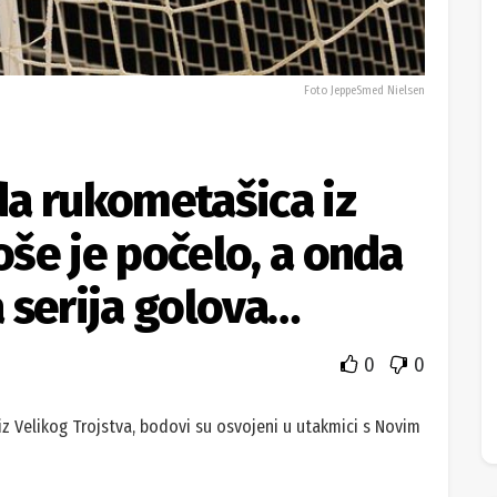
Foto JeppeSmed Nielsen
a rukometašica iz
loše je počelo, a onda
 serija golova…
0
0
iz Velikog Trojstva, bodovi su osvojeni u utakmici s Novim