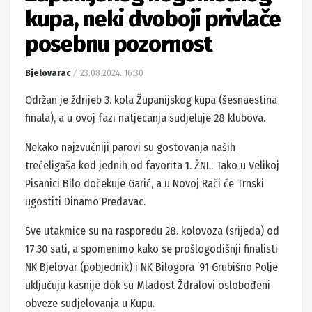
kupa, neki dvoboji privlače
posebnu pozornost
Bjelovarac
23.08.2024. 16:30
Održan je ždrijeb 3. kola Županijskog kupa (šesnaestina
finala), a u ovoj fazi natjecanja sudjeluje 28 klubova.
Nekako najzvučniji parovi su gostovanja naših
trećeligaša kod jednih od favorita 1. ŽNL. Tako u Velikoj
Pisanici Bilo dočekuje Garić, a u Novoj Rači će Trnski
ugostiti Dinamo Predavac.
Sve utakmice su na rasporedu 28. kolovoza (srijeda) od
17.30 sati, a spomenimo kako se prošlogodišnji finalisti
NK Bjelovar (pobjednik) i NK Bilogora ’91 Grubišno Polje
uključuju kasnije dok su Mladost Ždralovi oslobođeni
obveze sudjelovanja u Kupu.