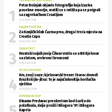
TRENING NK BJELOVARA
Petar Bošnjak objavio fotografiju koja izaziva
posebne emocije, vratili se s ratišta pa se poigrali
sa zagrebačkom Croatijom
21.02.2025. 11:48
SJAJAN POČETAK
Za Konjički klub Čazma prva, druga i treća mjesta na
Croatia Cupu
03.04.2025. 15:31
SVAKA ČAST
Hrvatski vojnik Josip Čikvar vratio se u NK Bjelovar
sa zlatom, srebrom i broncom!
20.10.2023. 14:18
VELIKI ISKORAK
Krv, znoj i suze; bjelovarski trener i borac dovodi
Brazilski jiu-jitsu: To je najučinkovitija borilačka
vještina
24.05.2023. 01:56
ŽUPANIJSKI KUP
Dinamo Predavac preokretom kod Garića do
polufinala, dalje prošli i Bilogora ’91 i Bilogora
Kapela