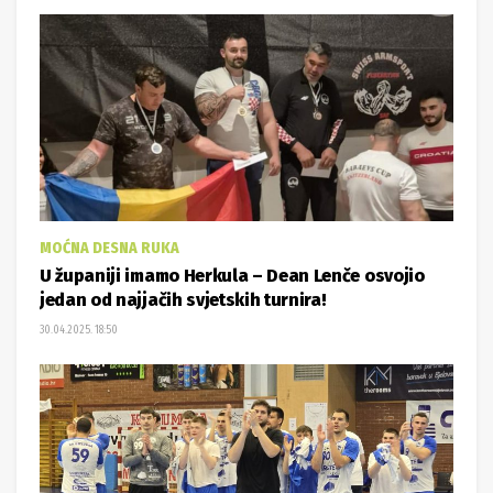
MOĆNA DESNA RUKA
U županiji imamo Herkula – Dean Lenče osvojio
jedan od najjačih svjetskih turnira!
30.04.2025. 18:50