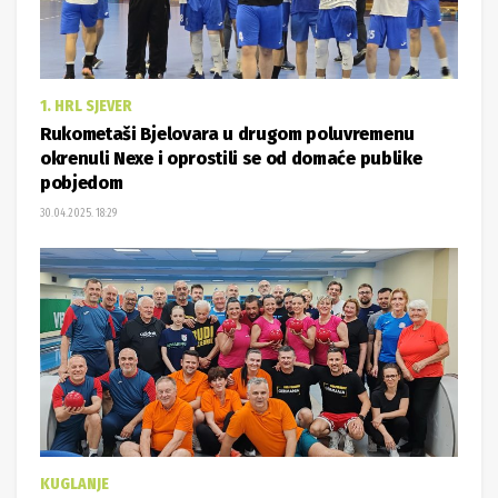
1. HRL SJEVER
Rukometaši Bjelovara u drugom poluvremenu
okrenuli Nexe i oprostili se od domaće publike
pobjedom
30.04.2025. 18:29
KUGLANJE