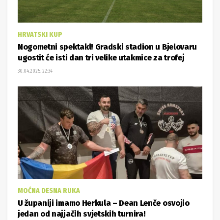
HRVATSKI KUP
Nogometni spektakl! Gradski stadion u Bjelovaru
ugostit će isti dan tri velike utakmice za trofej
30.04.2025. 22:34
MOĆNA DESNA RUKA
U županiji imamo Herkula – Dean Lenče osvojio
jedan od najjačih svjetskih turnira!