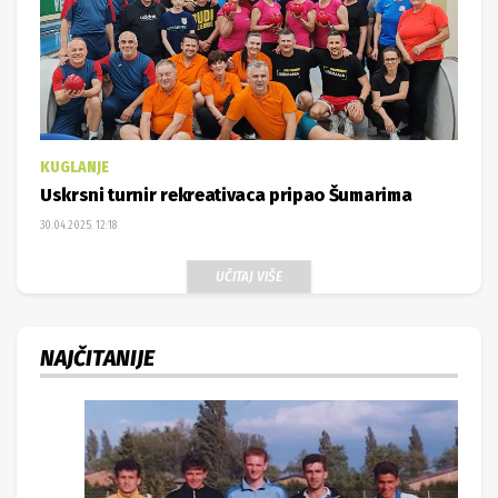
KUGLANJE
Uskrsni turnir rekreativaca pripao Šumarima
30.04.2025. 12:18
UČITAJ VIŠE
NAJČITANIJE