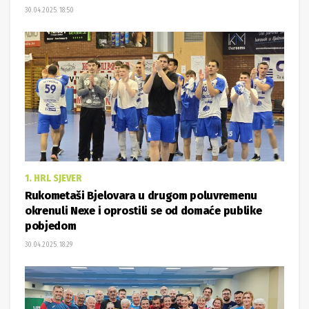
30.04.2025. 18:50
1. HRL SJEVER
Rukometaši Bjelovara u drugom poluvremenu
okrenuli Nexe i oprostili se od domaće publike
pobjedom
30.04.2025. 18:29