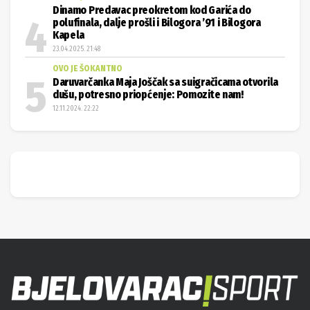
Dinamo Predavac preokretom kod Garića do
polufinala, dalje prošli i Bilogora ’91 i Bilogora
Kapela
23.04.2025. 21:48
OVO JE ŠOKANTNO
Daruvarčanka Maja Joščak sa suigračicama otvorila
dušu, potresno priopćenje: Pomozite nam!
12.11.2024. 22:22