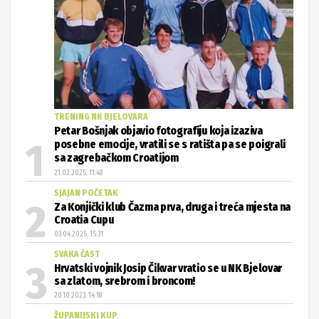
TRENING NK BJELOVARA
Petar Bošnjak objavio fotografiju koja izaziva
posebne emocije, vratili se s ratišta pa se poigrali
sa zagrebačkom Croatijom
21.02.2025. 11:48
SJAJAN POČETAK
Za Konjički klub Čazma prva, druga i treća mjesta na
Croatia Cupu
03.04.2025. 15:31
SVAKA ČAST
Hrvatski vojnik Josip Čikvar vratio se u NK Bjelovar
sa zlatom, srebrom i broncom!
20.10.2023. 14:18
ŽUPANIJSKI KUP