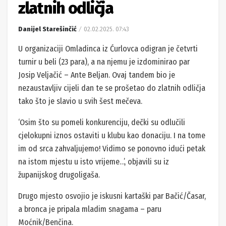
zlatnih odličja
Danijel Starešinčić
02.02.2025. 07:43
U organizaciji Omladinca iz Ćurlovca odigran je četvrti
turnir u beli (23 para), a na njemu je izdominirao par
Josip Veljačić – Ante Beljan. Ovaj tandem bio je
nezaustavljiv cijeli dan te se prošetao do zlatnih odličja
tako što je slavio u svih šest mečeva.
‘Osim što su pomeli konkurenciju, dečki su odlučili
cjelokupni iznos ostaviti u klubu kao donaciju. I na tome
im od srca zahvaljujemo! Vidimo se ponovno idući petak
na istom mjestu u isto vrijeme…’, objavili su iz
županijskog drugoligaša.
Drugo mjesto osvojio je iskusni kartaški par Bačić/Časar,
a bronca je pripala mladim snagama – paru
Moćnik/Benčina.