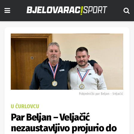
Pobjednički par Beljan - Veljačić
U ĆURLOVCU
Par Beljan – Veljačić
nezaustavljivo projurio do