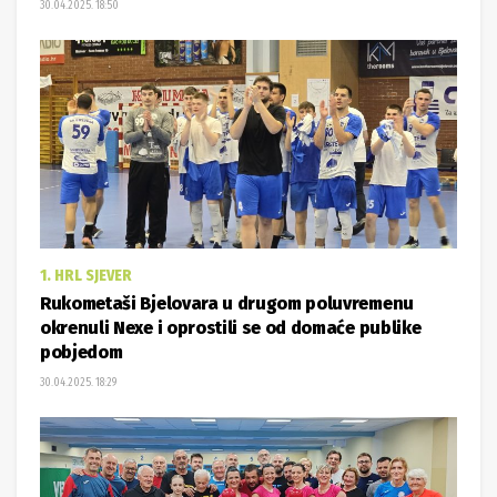
30.04.2025. 18:50
1. HRL SJEVER
Rukometaši Bjelovara u drugom poluvremenu
okrenuli Nexe i oprostili se od domaće publike
pobjedom
30.04.2025. 18:29