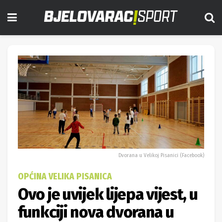
Dvorana u Velikoj Pisanici (Facebook)
OPĆINA VELIKA PISANICA
Ovo je uvijek lijepa vijest, u
funkciji nova dvorana u