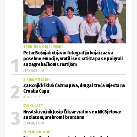
TRENING NK BJELOVARA
Petar Bošnjak objavio fotografiju koja izaziva
posebne emocije, vratili se s ratišta pa se poigrali
sa zagrebačkom Croatijom
21.02.2025. 11:48
SJAJAN POČETAK
Za Konjički klub Čazma prva, druga i treća mjesta na
Croatia Cupu
03.04.2025. 15:31
SVAKA ČAST
Hrvatski vojnik Josip Čikvar vratio se u NK Bjelovar
sa zlatom, srebrom i broncom!
20.10.2023. 14:18
ŽUPANIJSKI KUP