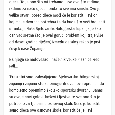
djece. To je ono što mi trebamo i sve ovo što radimo,
radimo za našu djecu i onda to sve ima smisla. Ovo je
velika stvar i pored djece moći će je koristiti i svi oni
kojima je dvorana potrebna te da bude što veći broj sati
u funkciji. Naša Bjelovarsko-bilogorska županija je kao
osnivač sretna što je ovaj gorući problem koji traje više
od deset godina riješen’, između ostalog rekao je prvi
čovjek naše Županije.
Na njega se nadovezao i načelnik Velike Pisanice Fredi
Pali…
‘Presretni smo, zahvaljujemo Bjelovarsko-bilogorskoj
županiji i županu što su omogućili ovu novu opremu i da
kompletno opremimo školsko-sportsku dvoranu. Danas
su ovdje novi golovi, koševi i ljestve te sve ono što je
potrebno za tjelesni u osnovnoj školi. Neće je koristiti
samo djeca ove osnovne škole, koristit će je i svi