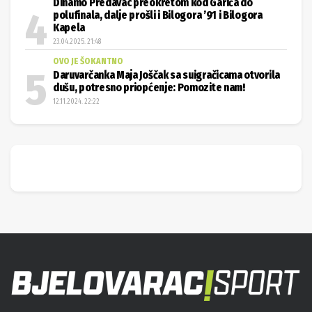
Dinamo Predavac preokretom kod Garića do
polufinala, dalje prošli i Bilogora ’91 i Bilogora
Kapela
23.04.2025. 21:48
OVO JE ŠOKANTNO
Daruvarčanka Maja Joščak sa suigračicama otvorila
dušu, potresno priopćenje: Pomozite nam!
12.11.2024. 22:22