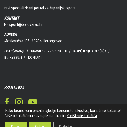
Prvi specijalizirani portal za županijski sport.
KONTAKT
sport@bjelovarac.hr
ADRESA
Moslavačka 185, 43284 Hercegovac
OGLAŠAVANJE
PRAVILA O PRIVATNOSTI
KORIŠTENJE KOLAČIĆA
IMPRESSUM
KONTAKT
PRATITE NAS
Kako bismo vam pružili najbolje korisničko iskustvo, koristimo kolačiće!
Više o kolačićima saznajte na stranici
Korištenje kolačića
.
Close GDPR Cookie Banner
Prihvati
Odbaci
Postavke