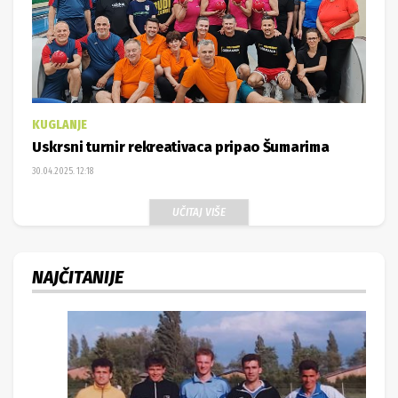
KUGLANJE
Uskrsni turnir rekreativaca pripao Šumarima
30.04.2025. 12:18
UČITAJ VIŠE
NAJČITANIJE