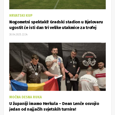
HRVATSKI KUP
Nogometni spektakl! Gradski stadion u Bjelovaru
ugostit će isti dan tri velike utakmice za trofej
30.04.2025. 22:34
MOĆNA DESNA RUKA
U županiji imamo Herkula – Dean Lenče osvojio
jedan od najjačih svjetskih turnira!