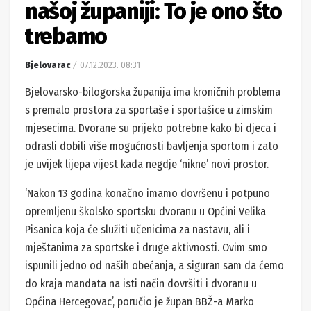
našoj županiji: To je ono što
trebamo
Bjelovarac
07.12.2023. 08:31
Bjelovarsko-bilogorska županija ima kroničnih problema
s premalo prostora za sportaše i sportašice u zimskim
mjesecima. Dvorane su prijeko potrebne kako bi djeca i
odrasli dobili više mogućnosti bavljenja sportom i zato
je uvijek lijepa vijest kada negdje ‘nikne’ novi prostor.
‘Nakon 13 godina konačno imamo dovršenu i potpuno
opremljenu školsko sportsku dvoranu u Općini Velika
Pisanica koja će služiti učenicima za nastavu, ali i
mještanima za sportske i druge aktivnosti. Ovim smo
ispunili jedno od naših obećanja, a siguran sam da ćemo
do kraja mandata na isti način dovršiti i dvoranu u
Općina Hercegovac’, poručio je župan BBŽ-a Marko