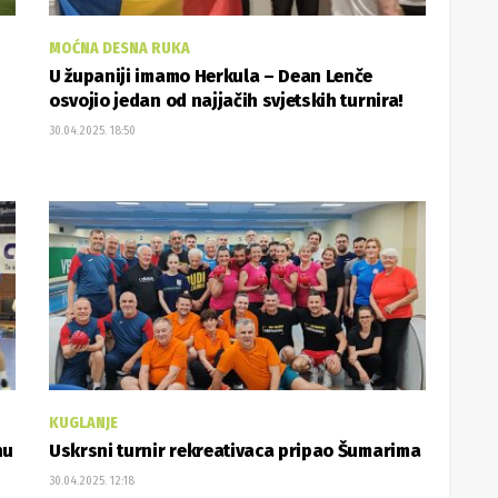
MOĆNA DESNA RUKA
U županiji imamo Herkula – Dean Lenče
osvojio jedan od najjačih svjetskih turnira!
30.04.2025. 18:50
KUGLANJE
nu
Uskrsni turnir rekreativaca pripao Šumarima
30.04.2025. 12:18