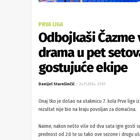
PRVA LIGA
Odbojkaši Čazme vo
drama u pet setova
gostujuće ekipe
Danijel Starešinčić
24.11.2024. 21:01
Onaj tko je došao na utakmicu 7. kola Prve lige 
rezultat nije bio na kraju povoljan za domaćina.
Naime, nakon nešto više od dva sata igre gosti su 
prednost od 2:0 te su tako ove sezone i drugu uta