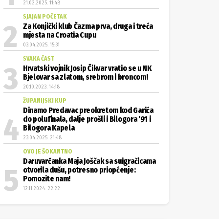
21.02.2025. 11:48
SJAJAN POČETAK
Za Konjički klub Čazma prva, druga i treća
mjesta na Croatia Cupu
03.04.2025. 15:31
SVAKA ČAST
Hrvatski vojnik Josip Čikvar vratio se u NK
Bjelovar sa zlatom, srebrom i broncom!
20.10.2023. 14:18
ŽUPANIJSKI KUP
Dinamo Predavac preokretom kod Garića
do polufinala, dalje prošli i Bilogora ’91 i
Bilogora Kapela
23.04.2025. 21:48
OVO JE ŠOKANTNO
Daruvarčanka Maja Joščak sa suigračicama
otvorila dušu, potresno priopćenje:
Pomozite nam!
12.11.2024. 22:22