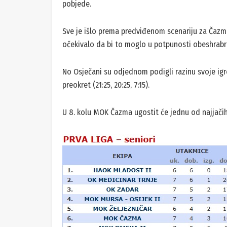
pobjede.
Sve je išlo prema predviđenom scenariju za Čazman
očekivalo da bi to moglo u potpunosti obeshrabri
No Osječani su odjednom podigli razinu svoje i
preokret (21:25, 20:25, 7:15).
U 8. kolu MOK Čazma ugostit će jednu od najjačih 