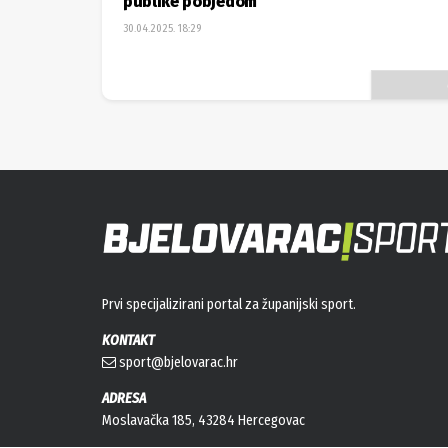
publike pobjedom
30.04.2025. 18:29
Prvi specijalizirani portal za županijski sport.
KONTAKT
sport@bjelovarac.hr
ADRESA
Moslavačka 185, 43284 Hercegovac