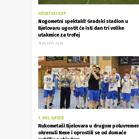
HRVATSKI KUP
Nogometni spektakl! Gradski stadion u
Bjelovaru ugostit će isti dan tri velike
utakmice za trofej
30.04.2025. 22:34
1. HRL SJEVER
Rukometaši Bjelovara u drugom poluvreme
okrenuli Nexe i oprostili se od domaće