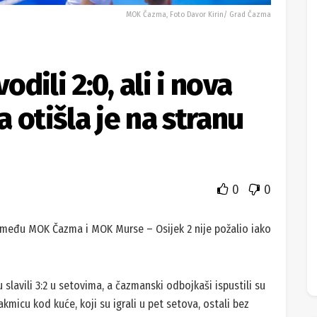
MOK Čazma, Foto Davor Kirin/ Grad Čazma
dili 2:0, ali i nova
 otišla je na stranu
0
0
između MOK Čazma i MOK Murse – Osijek 2 nije požalio iako
slavili 3:2 u setovima, a čazmanski odbojkaši ispustili su
kmicu kod kuće, koji su igrali u pet setova, ostali bez