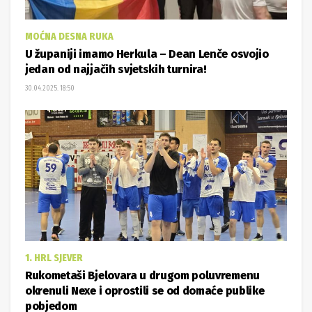
MOĆNA DESNA RUKA
U županiji imamo Herkula – Dean Lenče osvojio
jedan od najjačih svjetskih turnira!
30.04.2025. 18:50
1. HRL SJEVER
Rukometaši Bjelovara u drugom poluvremenu
okrenuli Nexe i oprostili se od domaće publike
pobjedom