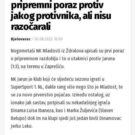
pripremni poraz protiv
jakog protivnika, ali nisu
razočarali
Bjelovarac
05.08.2023. 10:09
Nogometaši NK Mladosti iz Ždralova upisali su prvi poraz
u pripremnom razdoblju i to u utakmici protiv Jaruna
(1:3), na terenu u Zaprešiću.
NK Jarun je klub koji će sljedeću sezonu igrati u
SuperSport 1. NL, dakle rang više nego što je Mladost, te
se za novo prvenstvo pojačao. Između ostalog, uz
ionako jak sastav, potpisali su nekadašnjeg igrača
Dinama Luisa Ibaneza, kao i Marka Žuljevića (Slaven
Belupo) dok im na klupi sjedi još jedan bivši Dinamovac
Jerko Leko.