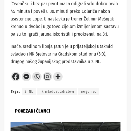
‘Crveni’ su i bez par prvotimaca odigrali vrlo dobro prvih
45 minuta i poveli u 30. minuti preko Colarića nakon
asistencije Lope. U nastavku je trener Želimir Mešnjak
krenuo u dvoboj u gotovo cijelom izmijenjenom sastavu
pa su to igrači Jaruna iskoristili i preokrenuli na 3:1.
Inače, sredinom lipnja Jarun je u prijateljskoj utakmici
svladao i NK Bjelovar na Gradskom stadionu (3:0),
drugog našeg županijskog predstavnika u 2. NL.
Tags:
2. NL
nk mladost ždralovi
nogomet
POVEZANI ČLANCI