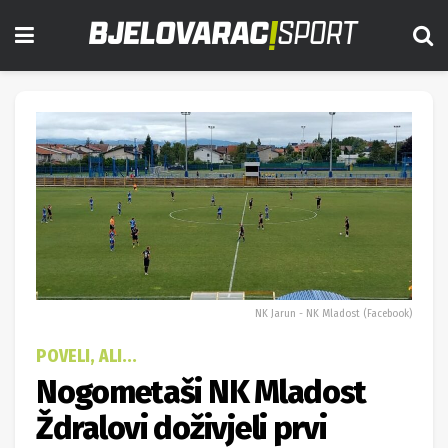
NK Jarun - NK Mladost (Facebook)
POVELI, ALI...
Nogometaši NK Mladost
Ždralovi doživjeli prvi