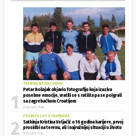
TRENING NK BJELOVARA
Petar Bošnjak objavio fotografiju koja izaziva
posebne emocije, vratili se s ratišta pa se poigrali
sa zagrebačkom Croatijom
21.02.2025. 11:48
POZNATO LICE S TRAVNJAKA
Sutkinja Kristina Veljačić o 16 godina karijere, prvoj
prosidbi na terenu, ali i najružnijoj situaciji u životu
17.04.2023. 17:36