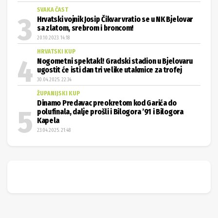
SVAKA ČAST
Hrvatski vojnik Josip Čikvar vratio se u NK Bjelovar
sa zlatom, srebrom i broncom!
20.10.2023. 14:18
HRVATSKI KUP
Nogometni spektakl! Gradski stadion u Bjelovaru
ugostit će isti dan tri velike utakmice za trofej
30.04.2025. 22:34
ŽUPANIJSKI KUP
Dinamo Predavac preokretom kod Garića do
polufinala, dalje prošli i Bilogora ’91 i Bilogora
Kapela
23.04.2025. 21:48