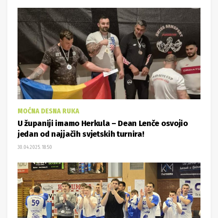
MOĆNA DESNA RUKA
U županiji imamo Herkula – Dean Lenče osvojio
jedan od najjačih svjetskih turnira!
30.04.2025. 18:50