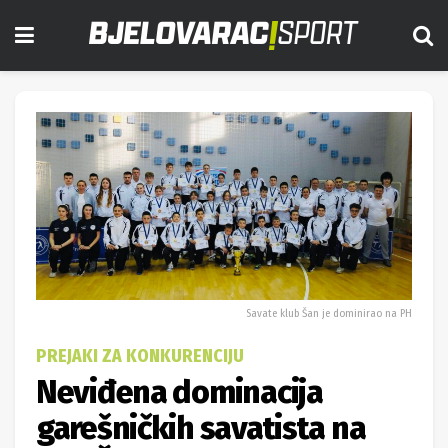
Savate klub Šan je dominirao na PH
PREJAKI ZA KONKURENCIJU
Neviđena dominacija
garešničkih savatista na