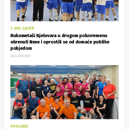
1. HRL SJEVER
Rukometaši Bjelovara u drugom poluvremenu
okrenuli Nexe i oprostili se od domaće publike
pobjedom
30.04.2025. 18:29
KUGLANJE