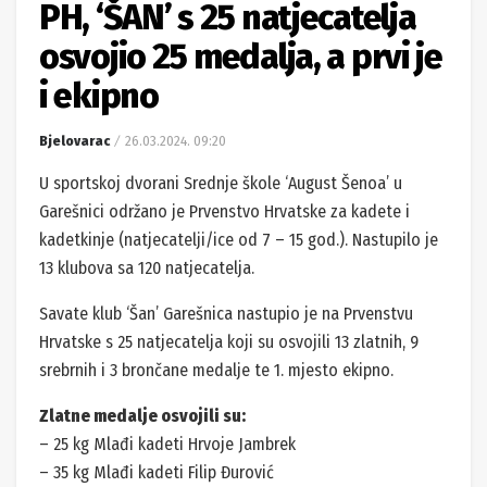
PH, ‘ŠAN’ s 25 natjecatelja
osvojio 25 medalja, a prvi je
i ekipno
Bjelovarac
26.03.2024. 09:20
U sportskoj dvorani Srednje škole ‘August Šenoa’ u
Garešnici održano je Prvenstvo Hrvatske za kadete i
kadetkinje (natjecatelji/ice od 7 – 15 god.). Nastupilo je
13 klubova sa 120 natjecatelja.
Savate klub ‘Šan’ Garešnica nastupio je na Prvenstvu
Hrvatske s 25 natjecatelja koji su osvojili 13 zlatnih, 9
srebrnih i 3 brončane medalje te 1. mjesto ekipno.
Zlatne medalje osvojili su:
– 25 kg Mlađi kadeti Hrvoje Jambrek
– 35 kg Mlađi kadeti Filip Đurović