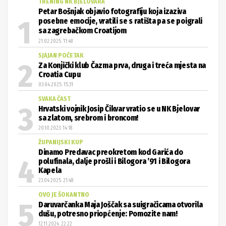
TRENING NK BJELOVARA
Petar Bošnjak objavio fotografiju koja izaziva
posebne emocije, vratili se s ratišta pa se poigrali
sa zagrebačkom Croatijom
21.02.2025. 11:48
SJAJAN POČETAK
Za Konjički klub Čazma prva, druga i treća mjesta na
Croatia Cupu
03.04.2025. 15:31
SVAKA ČAST
Hrvatski vojnik Josip Čikvar vratio se u NK Bjelovar
sa zlatom, srebrom i broncom!
20.10.2023. 14:18
ŽUPANIJSKI KUP
Dinamo Predavac preokretom kod Garića do
polufinala, dalje prošli i Bilogora ’91 i Bilogora
Kapela
23.04.2025. 21:48
OVO JE ŠOKANTNO
Daruvarčanka Maja Joščak sa suigračicama otvorila
dušu, potresno priopćenje: Pomozite nam!
12.11.2024. 22:22