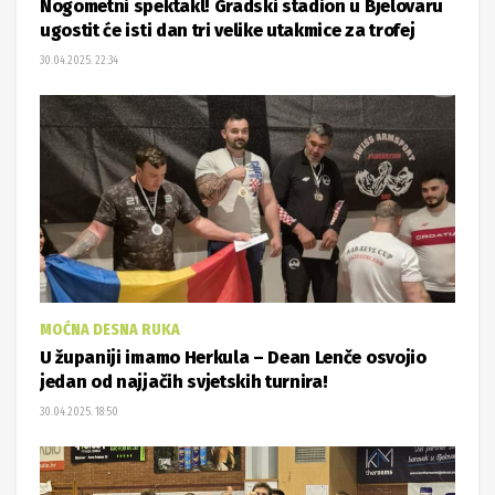
Nogometni spektakl! Gradski stadion u Bjelovaru
ugostit će isti dan tri velike utakmice za trofej
30.04.2025. 22:34
MOĆNA DESNA RUKA
U županiji imamo Herkula – Dean Lenče osvojio
jedan od najjačih svjetskih turnira!
30.04.2025. 18:50