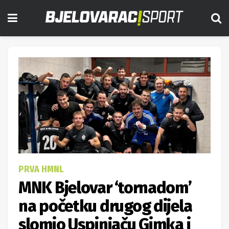
PRVA HMNL
MNK Bjelovar ‘tornadom’
na početku drugog dijela
slomio Uspinjaču Gimka i