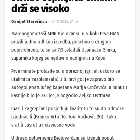
drži se visoko
Danijel Starešinčić
24.11.2024. 21:03
Malonogometaši MNK Bjelovar su u 5. kolu Prve HMNL
pružili jednu odličnu izvedbu, posebno u drugom
poluvremenu, te su sa 7:3 svladali Uspinjaču Gimku,
suparnika kojeg su nedavno nadigrali i u Kupu.
Prve minute prolazile su u opreznoj igri, ali uskoro se
utakmica ‘rasplamsala’. U 8. prvi gol je zapravo bio
autogol gostujućeg kapetana Marija Crnčevića, a minutu
kasnije bilo je 2:0, jer je pogodio Željko Ostrman.
Ipak, i Zagrepčani posjeduju kvalitetu te su do odmora
izjednačili (Branko Artić 16, Toni Vučković 20) i tako
vratili susret u neizvjesne vode.
U drugo poluvrijeme Bjelovarčani su krenuli poput