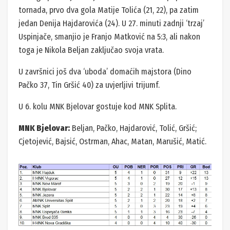
tornada, prvo dva gola Matije Tolića (21, 22), pa zatim
jedan Denija Hajdarovića (24). U 27. minuti zadnji ‘trzaj’
Uspinjače, smanjio je Franjo Matković na 5:3, ali nakon
toga je Nikola Beljan zaključao svoja vrata.
U završnici još dva ‘uboda’ domaćih majstora (Dino
Pačko 37, Tin Gršić 40) za uvjerljivi trijumf.
U 6. kolu MNK Bjelovar gostuje kod MNK Splita.
MNK Bjelovar:
Beljan, Pačko, Hajdarović, Tolić, Gršić;
Cjetojević, Bajsić, Ostrman, Ahac, Matan, Marušić, Matić.