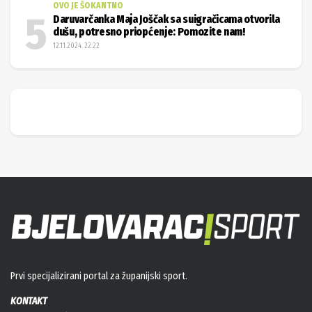
OVO JE ŠOKANTNO
Daruvarčanka Maja Joščak sa suigračicama otvorila
dušu, potresno priopćenje: Pomozite nam!
12.11.2024. 22:22
Prvi specijalizirani portal za županijski sport.
KONTAKT