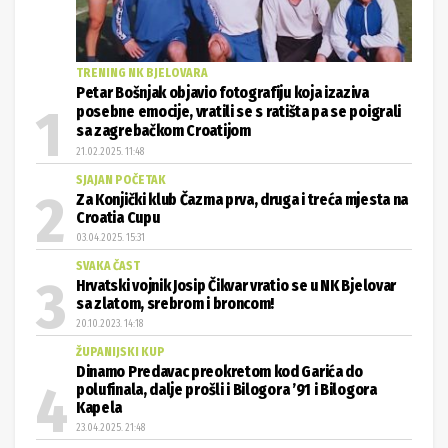
TRENING NK BJELOVARA
Petar Bošnjak objavio fotografiju koja izaziva
posebne emocije, vratili se s ratišta pa se poigrali
sa zagrebačkom Croatijom
21.02.2025. 11:48
SJAJAN POČETAK
Za Konjički klub Čazma prva, druga i treća mjesta na
Croatia Cupu
03.04.2025. 15:31
SVAKA ČAST
Hrvatski vojnik Josip Čikvar vratio se u NK Bjelovar
sa zlatom, srebrom i broncom!
20.10.2023. 14:18
ŽUPANIJSKI KUP
Dinamo Predavac preokretom kod Garića do
polufinala, dalje prošli i Bilogora ’91 i Bilogora
Kapela
23.04.2025. 21:48