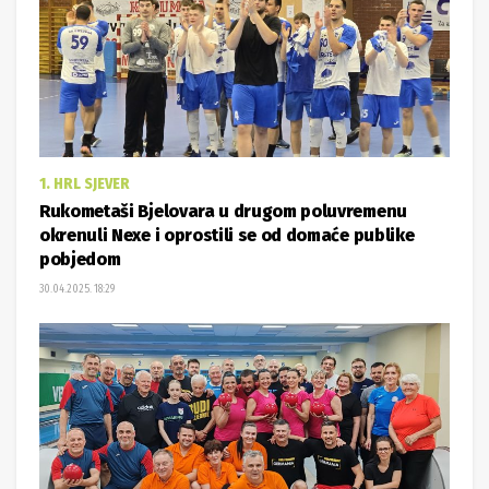
1. HRL SJEVER
Rukometaši Bjelovara u drugom poluvremenu
okrenuli Nexe i oprostili se od domaće publike
pobjedom
30.04.2025. 18:29