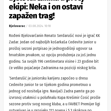
ekipi: Neka i on ostavi
zapažen trag!
Bjelovarac
03.08.2024. 10:18
Rođeni Bjelovarčanin Renato Serdarušić novi je igrač KK
Zadar. Jedan od najboljih košarkaša Cedevite Junior u
prošloj sezoni potpisao je jednogodišnji ugovor sa
hrvatskim prvakom, uz opciju produženja za još jednu
godinu. Sa svojih 196 centimetara visine i 23 godine bit
će veliko pojačanje Zadranima na poziciji niskog krila.
‘Serdarušić je juniorsku karijeru započeo u dresu
Cedevite Junior te se tijekom godina prometnuo u
jednog od nositelja igre. Navijači Zadra pamte ga po
izvrsnoj utakmici u polufinalu Kupa Krešimir Ćosić prošle
sezone protiv svog novog kluba, a u FAVBET Premijer ligi
ostvarivao je u prosjeku 11,1 poena i 5,3 skokova po