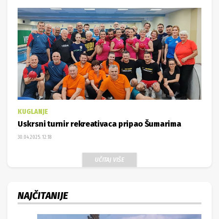
KUGLANJE
Uskrsni turnir rekreativaca pripao Šumarima
30.04.2025. 12:18
UČITAJ VIŠE
NAJČITANIJE