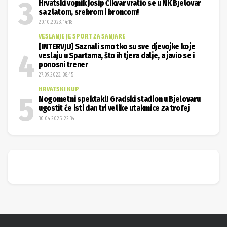
Hrvatski vojnik Josip Čikvar vratio se u NK Bjelovar
sa zlatom, srebrom i broncom!
20.10.2023. 14:18
VESLANJE JE SPORT ZA SANJARE
[INTERVJU] Saznali smo tko su sve djevojke koje
veslaju u Spartama, što ih tjera dalje, a javio se i
ponosni trener
27.09.2023. 08:45
HRVATSKI KUP
Nogometni spektakl! Gradski stadion u Bjelovaru
ugostit će isti dan tri velike utakmice za trofej
30.04.2025. 22:34