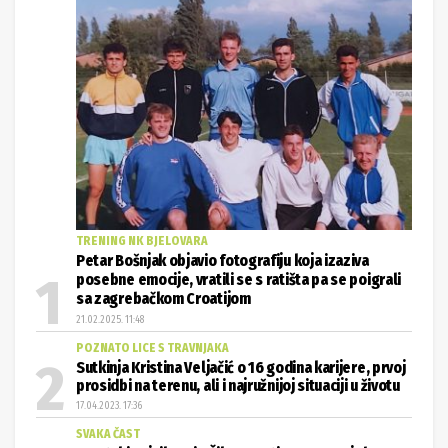
TRENING NK BJELOVARA
Petar Bošnjak objavio fotografiju koja izaziva
posebne emocije, vratili se s ratišta pa se poigrali
sa zagrebačkom Croatijom
21.02.2025. 11:48
POZNATO LICE S TRAVNJAKA
Sutkinja Kristina Veljačić o 16 godina karijere, prvoj
prosidbi na terenu, ali i najružnijoj situaciji u životu
17.04.2023. 17:36
SVAKA ČAST