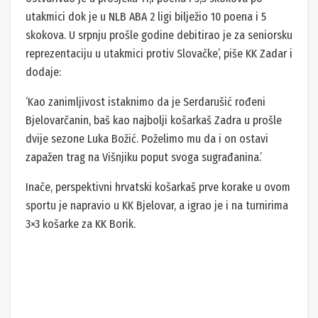
utakmici dok je u NLB ABA 2 ligi bilježio 10 poena i 5
skokova. U srpnju prošle godine debitirao je za seniorsku
reprezentaciju u utakmici protiv Slovačke’, piše KK Zadar i
dodaje:
‘Kao zanimljivost istaknimo da je Serdarušić rođeni
Bjelovarčanin, baš kao najbolji košarkaš Zadra u prošle
dvije sezone Luka Božić. Poželimo mu da i on ostavi
zapažen trag na Višnjiku poput svoga sugrađanina.’
Inače, perspektivni hrvatski košarkaš prve korake u ovom
sportu je napravio u KK Bjelovar, a igrao je i na turnirima
3×3 košarke za KK Borik.