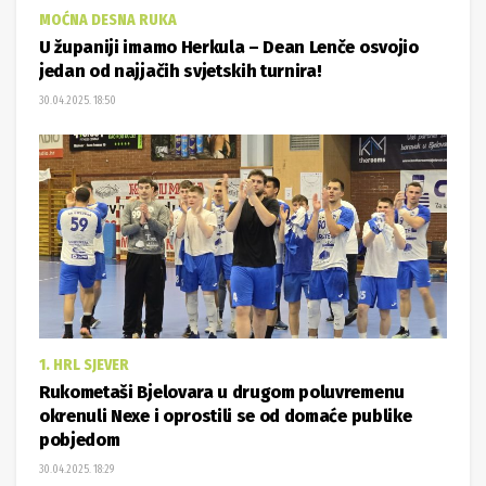
MOĆNA DESNA RUKA
U županiji imamo Herkula – Dean Lenče osvojio
jedan od najjačih svjetskih turnira!
30.04.2025. 18:50
1. HRL SJEVER
Rukometaši Bjelovara u drugom poluvremenu
okrenuli Nexe i oprostili se od domaće publike
pobjedom
30.04.2025. 18:29