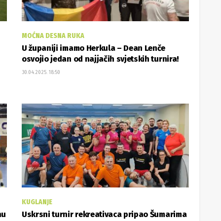
MOĆNA DESNA RUKA
U županiji imamo Herkula – Dean Lenče
osvojio jedan od najjačih svjetskih turnira!
30.04.2025. 18:50
KUGLANJE
nu
Uskrsni turnir rekreativaca pripao Šumarima