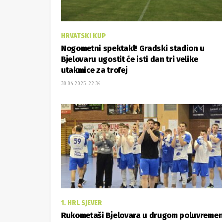
HRVATSKI KUP
Nogometni spektakl! Gradski stadion u
Bjelovaru ugostit će isti dan tri velike
utakmice za trofej
30.04.2025. 22:34
1. HRL SJEVER
Rukometaši Bjelovara u drugom poluvreme