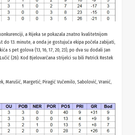
konkurenciji, a Rijeka se pokazala znatno kvalitetnijom
 do 13. minute, a onda je gostujuća ekipa počela zabijati,
ća s pet golova (13, 16, 17, 20, 23), po dva su dodali Jan
 Lučić (26). Kod Bjelovarčana strijelci su bili Patrick Restek
ek, Marušić, Margetić; Piragić Vučemilo, Sabolović, Vranić,