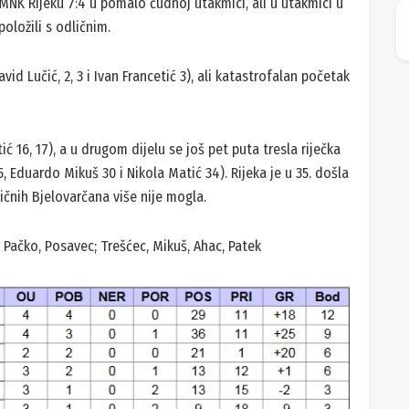
MNK Rijeku 7:4 u pomalo čudnoj utakmici, ali u utakmici u
položili s odličnim.
avid Lučić, 2, 3 i Ivan Francetić 3), ali katastrofalan početak
ć 16, 17), a u drugom dijelu se još pet puta tresla riječka
, Eduardo Mikuš 30 i Nikola Matić 34). Rijeka je u 35. došla
ičnih Bjelovarčana više nije mogla.
, Pačko, Posavec; Trešćec, Mikuš, Ahac, Patek