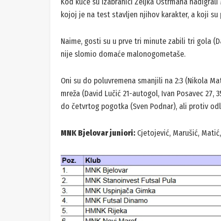
Kod kuće su izabranici Željka Ostrmana nadigrali 
kojoj je na test stavljen njihov karakter, a koji su 
Naime, gosti su u prve tri minute zabili tri gola (D
nije slomio domaće malonogometaše.
Oni su do poluvremena smanjili na 2:3 (Nikola Mati
mreža (David Lučić 21-autogol, Ivan Posavec 27, 35
do četvrtog pogotka (Sven Podnar), ali protiv odl
MNK Bjelovar juniori:
Cjetojević, Marušić, Matić