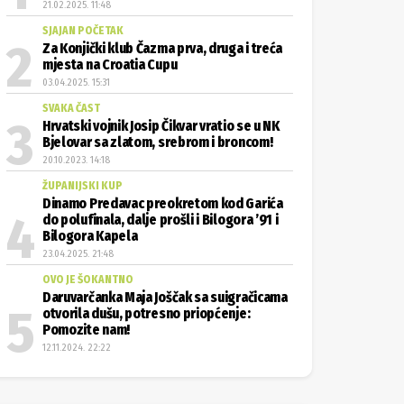
21.02.2025. 11:48
SJAJAN POČETAK
Za Konjički klub Čazma prva, druga i treća
mjesta na Croatia Cupu
03.04.2025. 15:31
SVAKA ČAST
Hrvatski vojnik Josip Čikvar vratio se u NK
Bjelovar sa zlatom, srebrom i broncom!
20.10.2023. 14:18
ŽUPANIJSKI KUP
Dinamo Predavac preokretom kod Garića
do polufinala, dalje prošli i Bilogora ’91 i
Bilogora Kapela
23.04.2025. 21:48
OVO JE ŠOKANTNO
Daruvarčanka Maja Joščak sa suigračicama
otvorila dušu, potresno priopćenje:
Pomozite nam!
12.11.2024. 22:22