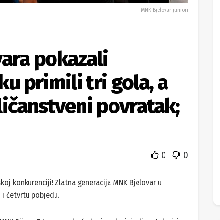
MNK Bjelovar juniori
vara pokazali
u primili tri gola, a
ličanstveni povratak;
0
0
rskoj konkurenciji! Zlatna generacija MNK Bjelovar u
 i četvrtu pobjedu.