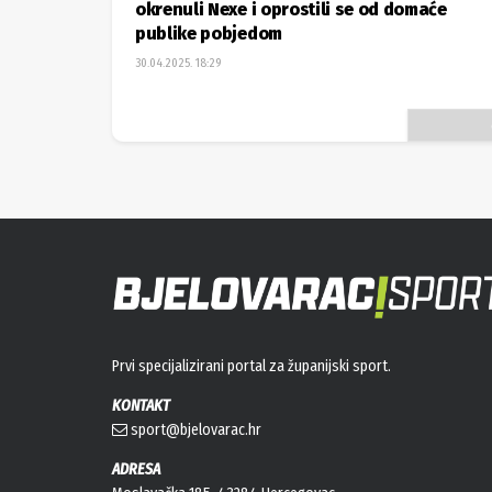
okrenuli Nexe i oprostili se od domaće
publike pobjedom
30.04.2025. 18:29
Prvi specijalizirani portal za županijski sport.
KONTAKT
sport@bjelovarac.hr
ADRESA