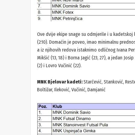
Ove dvije ekipe snage su odmjerile i u kadetskoj 
(2:10). Domaćin je poveo, imao minimalnu prednost
a iz njihovih redova istaknimo odličnog Ivana Perki
Mikšić (13, 18) i Borna Jagić (23, 27), a jedan Josip
(2) i Lovro Vučinić (22).
MNK Bjelovar kadeti:
Starčević, Stanković, Rest
Boltižar, Ileković, Vučinić, Damjanić