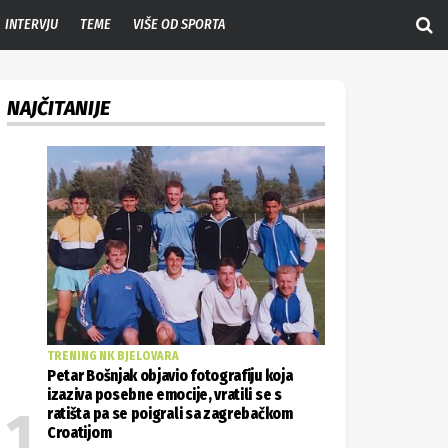
INTERVJU
TEME
VIŠE OD SPORTA
NAJČITANIJE
TRENING NK BJELOVARA
Petar Bošnjak objavio fotografiju koja
izaziva posebne emocije, vratili se s
ratišta pa se poigrali sa zagrebačkom
Croatijom