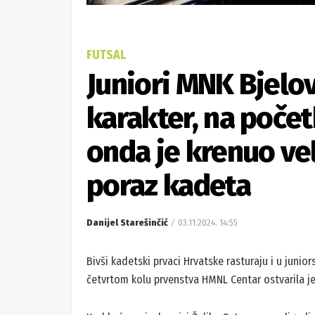
FUTSAL
Juniori MNK Bjelo
karakter, na početk
onda je krenuo ve
poraz kadeta
Danijel Starešinčić
03.11.2024. 14:55
Bivši kadetski prvaci Hrvatske rasturaju i u junio
četvrtom kolu prvenstva HMNL Centar ostvarila je