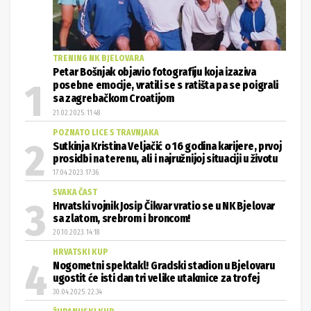
TRENING NK BJELOVARA
Petar Bošnjak objavio fotografiju koja izaziva
posebne emocije, vratili se s ratišta pa se poigrali
sa zagrebačkom Croatijom
21.02.2025. 11:48
POZNATO LICE S TRAVNJAKA
Sutkinja Kristina Veljačić o 16 godina karijere, prvoj
prosidbi na terenu, ali i najružnijoj situaciji u životu
17.04.2023. 17:36
SVAKA ČAST
Hrvatski vojnik Josip Čikvar vratio se u NK Bjelovar
sa zlatom, srebrom i broncom!
20.10.2023. 14:18
HRVATSKI KUP
Nogometni spektakl! Gradski stadion u Bjelovaru
ugostit će isti dan tri velike utakmice za trofej
30.04.2025. 22:34