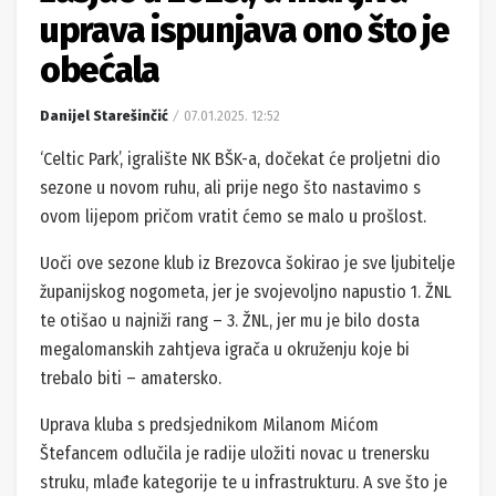
uprava ispunjava ono što je
obećala
Danijel Starešinčić
07.01.2025. 12:52
‘Celtic Park’, igralište NK BŠK-a, dočekat će proljetni dio
sezone u novom ruhu, ali prije nego što nastavimo s
ovom lijepom pričom vratit ćemo se malo u prošlost.
Uoči ove sezone klub iz Brezovca šokirao je sve ljubitelje
županijskog nogometa, jer je svojevoljno napustio 1. ŽNL
te otišao u najniži rang – 3. ŽNL, jer mu je bilo dosta
megalomanskih zahtjeva igrača u okruženju koje bi
trebalo biti – amatersko.
Uprava kluba s predsjednikom Milanom Mićom
Štefancem odlučila je radije uložiti novac u trenersku
struku, mlađe kategorije te u infrastrukturu. A sve što je