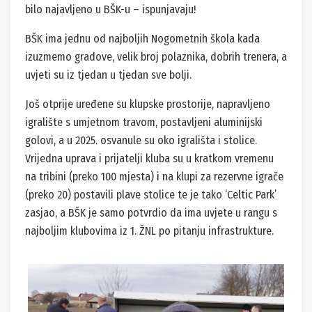
bilo najavljeno u BŠK-u – ispunjavaju!
BŠK ima jednu od najboljih Nogometnih škola kada
izuzmemo gradove, velik broj polaznika, dobrih trenera, a
uvjeti su iz tjedan u tjedan sve bolji.
Još otprije uređene su klupske prostorije, napravljeno
igralište s umjetnom travom, postavljeni aluminijski
golovi, a u 2025. osvanule su oko igrališta i stolice.
Vrijedna uprava i prijatelji kluba su u kratkom vremenu
na tribini (preko 100 mjesta) i na klupi za rezervne igrače
(preko 20) postavili plave stolice te je tako ‘Celtic Park’
zasjao, a BŠK je samo potvrdio da ima uvjete u rangu s
najboljim klubovima iz 1. ŽNL po pitanju infrastrukture.