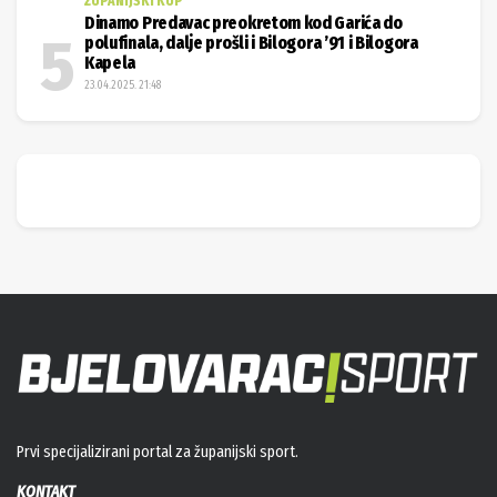
ŽUPANIJSKI KUP
Dinamo Predavac preokretom kod Garića do
polufinala, dalje prošli i Bilogora ’91 i Bilogora
Kapela
23.04.2025. 21:48
Prvi specijalizirani portal za županijski sport.
KONTAKT