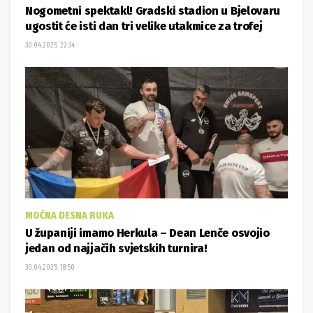
Nogometni spektakl! Gradski stadion u Bjelovaru
ugostit će isti dan tri velike utakmice za trofej
30.04.2025. 22:34
MOĆNA DESNA RUKA
U županiji imamo Herkula – Dean Lenče osvojio
jedan od najjačih svjetskih turnira!
30.04.2025. 18:50