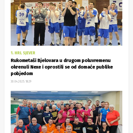
1. HRL SJEVER
Rukometaši Bjelovara u drugom poluvremenu
okrenuli Nexe i oprostili se od domaće publike
pobjedom
30.04.2025. 18:29