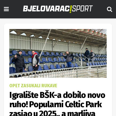
OPET ZASUKALI RUKAVE
Igralište BŠK-a dobilo novo
ruho! Popularni Celtic Park
zasjao u 2025., a marljiva