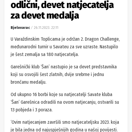
odlični, devet natjecatelja
za devet medalja
Bjelovarac
26.11.2023. 22:11
U Varaždinskim Toplicama je održan 2. Dragon Challenge,
međunarodni turnir u Savateu za sve uzraste. Nastupilo
je šest zemalja sa 180 natjecatelja.
Garešnički klub ‘Šan’ nastupio je sa devet predstavnika
koji su osvojili šest zlatnih, dvije srebrne i jednu
brončanu medalju.
Od ukupno 16 borbi koje su natjecatelji Savate kluba
‘Šan’ Garešnica odradili na ovom natjecanju, ostvarili su
13 pobjeda i 3 poraza.
‘Ovim natjecanjem završili smo natjecateljsku 2023. koja
je bila jedna od najuspješnijih godina u našoj povijesti.