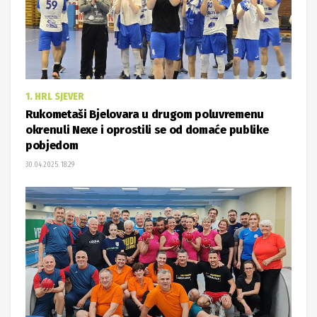
1. HRL SJEVER
Rukometaši Bjelovara u drugom poluvremenu
okrenuli Nexe i oprostili se od domaće publike
pobjedom
30.04.2025. 18:29