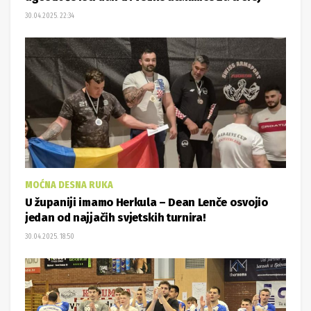
30.04.2025. 22:34
MOĆNA DESNA RUKA
U županiji imamo Herkula – Dean Lenče osvojio
jedan od najjačih svjetskih turnira!
30.04.2025. 18:50