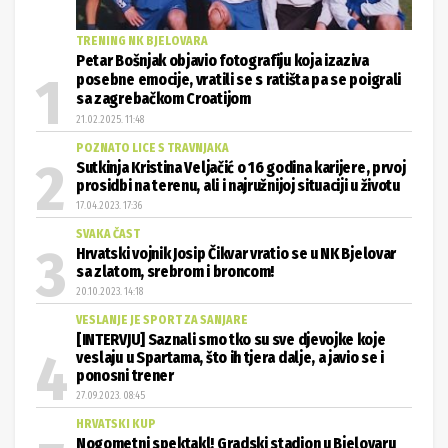
TRENING NK BJELOVARA
Petar Bošnjak objavio fotografiju koja izaziva
posebne emocije, vratili se s ratišta pa se poigrali
sa zagrebačkom Croatijom
21.02.2025. 11:48
POZNATO LICE S TRAVNJAKA
Sutkinja Kristina Veljačić o 16 godina karijere, prvoj
prosidbi na terenu, ali i najružnijoj situaciji u životu
17.04.2023. 17:36
SVAKA ČAST
Hrvatski vojnik Josip Čikvar vratio se u NK Bjelovar
sa zlatom, srebrom i broncom!
20.10.2023. 14:18
VESLANJE JE SPORT ZA SANJARE
[INTERVJU] Saznali smo tko su sve djevojke koje
veslaju u Spartama, što ih tjera dalje, a javio se i
ponosni trener
27.09.2023. 08:45
HRVATSKI KUP
Nogometni spektakl! Gradski stadion u Bjelovaru