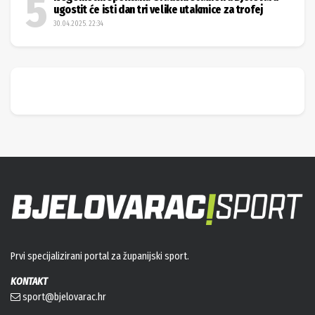
ugostit će isti dan tri velike utakmice za trofej
30.04.2025. 22:34
Prvi specijalizirani portal za županijski sport.
KONTAKT
sport@bjelovarac.hr