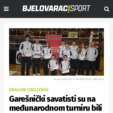
Savate klub Šan u Varaždinskim Toplicama
DRAGON CHALLENGE
Garešnički savatisti su na
međunarodnom turniru bili