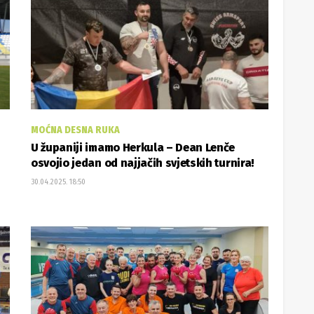
MOĆNA DESNA RUKA
U županiji imamo Herkula – Dean Lenče
osvojio jedan od najjačih svjetskih turnira!
30.04.2025. 18:50