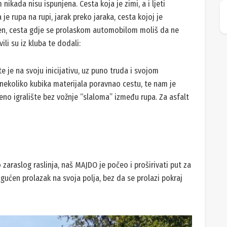
ikada nisu ispunjena. Cesta koja je zimi, a i ljeti
je rupa na rupi, jarak preko jaraka, cesta kojoj je
n, cesta gdje se prolaskom automobilom moliš da ne
ili su iz kluba te dodali:
te je na svoju inicijativu, uz puno truda i svojom
ekoliko kubika materijala poravnao cestu, te nam je
no igralište bez vožnje “slaloma” između rupa. Za asfalt
o zaraslog raslinja, naš MAJDO je počeo i proširivati put za
gućen prolazak na svoja polja, bez da se prolazi pokraj