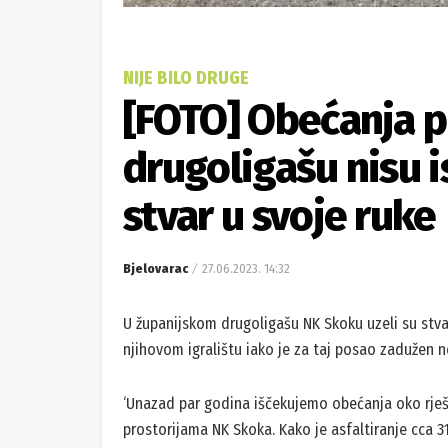
NIJE BILO DRUGE
[FOTO] Obećanja 
drugoligašu nisu i
stvar u svoje ruke
Bjelovarac
27.06.2023. 14:32
U županijskom drugoligašu NK Skoku uzeli su stva
njihovom igralištu iako je za taj posao zadužen n
‘Unazad par godina iščekujemo obećanja oko rješa
prostorijama NK Skoka. Kako je asfaltiranje cca 3