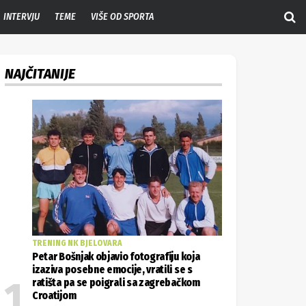
INTERVJU
TEME
VIŠE OD SPORTA
NAJČITANIJE
TRENING NK BJELOVARA
Petar Bošnjak objavio fotografiju koja
izaziva posebne emocije, vratili se s
ratišta pa se poigrali sa zagrebačkom
Croatijom