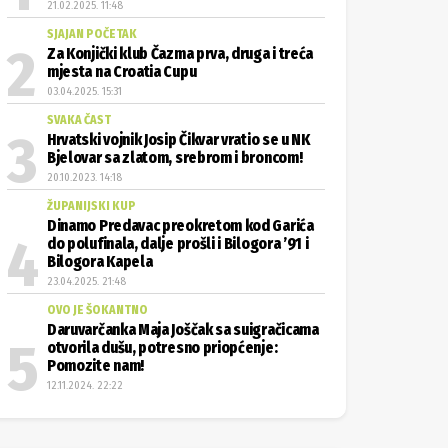
21.02.2025. 11:48
SJAJAN POČETAK
Za Konjički klub Čazma prva, druga i treća
mjesta na Croatia Cupu
03.04.2025. 15:31
SVAKA ČAST
Hrvatski vojnik Josip Čikvar vratio se u NK
Bjelovar sa zlatom, srebrom i broncom!
20.10.2023. 14:18
ŽUPANIJSKI KUP
Dinamo Predavac preokretom kod Garića
do polufinala, dalje prošli i Bilogora ’91 i
Bilogora Kapela
23.04.2025. 21:48
OVO JE ŠOKANTNO
Daruvarčanka Maja Joščak sa suigračicama
otvorila dušu, potresno priopćenje:
Pomozite nam!
12.11.2024. 22:22