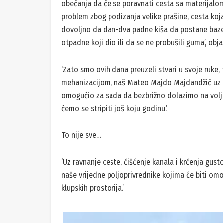
obećanja da će se poravnati cesta sa materijalom n
problem zbog podizanja velike prašine, cesta koja 
dovoljno da dan-dva padne kiša da postane baze
otpadne koji dio ili da se ne probušili guma’, objav
‘Zato smo ovih dana preuzeli stvari u svoje ruke, 
mehanizacijom, naš Mateo Majdo Majdandžić uz n
omogućio za sada da bezbrižno dolazimo na volje
ćemo se stripiti još koju godinu.’
To nije sve…
‘Uz ravnanje ceste, čišćenje kanala i krčenja gust
naše vrijedne poljoprivrednike kojima će biti omo
klupskih prostorija.’