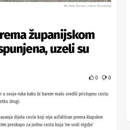
NK Skok Skucani, radovi (Facebook)
prema županijskom
spunjena, uzeli su
0
0
r u svoje ruke kako bi barem malo sredili pristupnu cestu
etko drugi.
vanja dijela ceste koji nije asfaltiran prema klupskim
10m preskupo za jednu cestu koja ‘ne vodi nigdje’