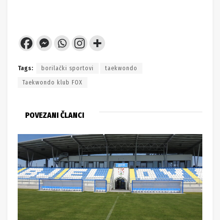
Tags:
borilački sportovi
taekwondo
Taekwondo klub FOX
POVEZANI ČLANCI
HRVATSKI KUP
Nogometni spektakl! Gradski stadion u Bjelovaru
ugostit će isti dan tri velike utakmice za trofej
30.04.2025. 22:34