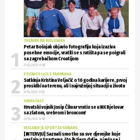
Petar Bošnjak objavio fotografiju koja izaziva
posebne emocije, vratili se s ratišta pa se poigrali
sa zagrebačkom Croatijom
21.02.2025. 11:48
POZNATO LICE S TRAVNJAKA
Sutkinja Kristina Veljačić o 16 godina karijere, prvoj
prosidbi na terenu, ali i najružnijoj situaciji u životu
17.04.2023. 17:36
SVAKA ČAST
Hrvatski vojnik Josip Čikvar vratio se u NK Bjelovar
sa zlatom, srebrom i broncom!
20.10.2023. 14:18
VESLANJE JE SPORT ZA SANJARE
[INTERVJU] Saznali smo tko su sve djevojke koje
veslaju u Spartama, što ih tjera dalje, a javio se i
ponosni trener
27.09.2023. 08:45
HRVATSKI KUP
Nogometni spektakl! Gradski stadion u Bjelovaru
ugostit će isti dan tri velike utakmice za trofej
30.04.2025. 22:34