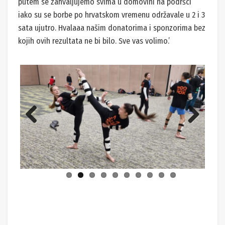
putem se zahvaljujemo svima u domovini na podršci
iako su se borbe po hrvatskom vremenu održavale u 2 i 3
sata ujutro. Hvalaaa našim donatorima i sponzorima bez
kojih ovih rezultata ne bi bilo. Sve vas volimo.’
Previ
Next
ous