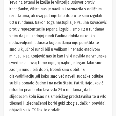
‘Prva na tatami je izašla je Viktorija Oslovar protiv
Kanađanke, Vikica nas je navikla i razmazila s odličnim
rezultatima, ali ovaj put nije bilo dobro te smo izgubili
0:2 u rundama. Nakon toga nastupila je Paulina Kovačević
protiv reprezentacije Japana, izgubili smo 1:2 u rundama
s tim da je u zadnjoj rundi Paulina dobila nekoliko
nedozvoljenih udaraca koje sutkinja nije poništila te
smo u ključnoj rundi bili u velikom i nenadoknadivom
minusu. Rea Konjević nas je kao i Viki navikla na vrhunske
izvedbe, ali ovaj turnir nije joj najbolje legao. Iako smo
zadnju rundu bili dobri, trebali smo dobit na
diskvalifikaciju ,ali kako smo već naveli sudačke odluke
su bile pomalo čudne i na našu štetu. Patrik Hajduković
odradio prvu borbu lavovski 2:1 u rundama , da bi u
slijedećem kolu išao na američkog predstavnika te u vrlo
tijesnoj i izjednačenoj borbi gubi zbog sudačkih previda’,
objavili su iz TK Fox te dodali: