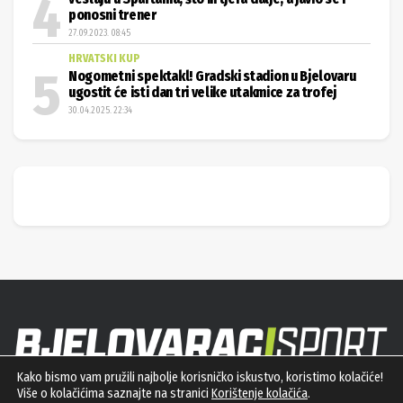
Prvi specijalizirani portal za županijski sport.
KONTAKT
sport@bjelovarac.hr
ADRESA
Kako bismo vam pružili najbolje korisničko iskustvo, koristimo kolačiće!
Moslavačka 185, 43284 Hercegovac
Više o kolačićima saznajte na stranici
Korištenje kolačića
.