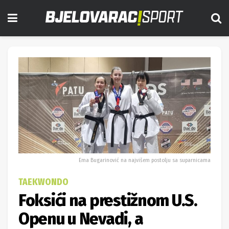
Ema Bugarinović na najvišem postolju sa suparnicama
TAEKWONDO
Foksići na prestižnom U.S.
Openu u Nevadi, a