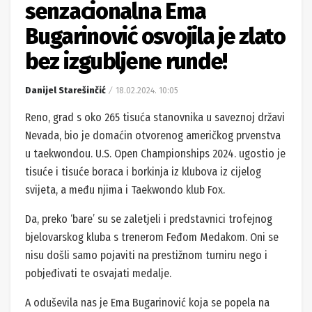
senzacionalna Ema
Bugarinović osvojila je zlato
bez izgubljene runde!
Danijel Starešinčić
18.02.2024. 10:05
Reno, grad s oko 265 tisuća stanovnika u saveznoj državi
Nevada, bio je domaćin otvorenog američkog prvenstva
u taekwondou. U.S. Open Championships 2024. ugostio je
tisuće i tisuće boraca i borkinja iz klubova iz cijelog
svijeta, a među njima i Taekwondo klub Fox.
Da, preko ‘bare’ su se zaletjeli i predstavnici trofejnog
bjelovarskog kluba s trenerom Feđom Medakom. Oni se
nisu došli samo pojaviti na prestižnom turniru nego i
pobjeđivati te osvajati medalje.
A oduševila nas je Ema Bugarinović koja se popela na