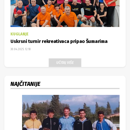
Uskrsni turnir rekreativaca pripao Šumarima
30.04.2025. 12:18
UČITAJ VIŠE
NAJČITANIJE
TRENING NK BJELOVARA