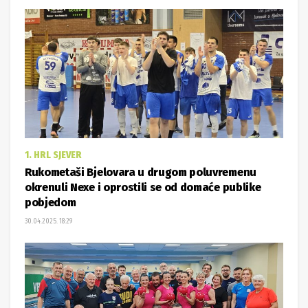
1. HRL SJEVER
Rukometaši Bjelovara u drugom poluvremenu
okrenuli Nexe i oprostili se od domaće publike
pobjedom
30.04.2025. 18:29
KUGLANJE