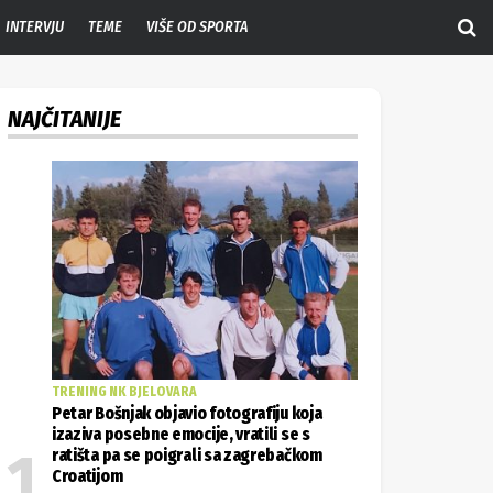
INTERVJU
TEME
VIŠE OD SPORTA
NAJČITANIJE
TRENING NK BJELOVARA
Petar Bošnjak objavio fotografiju koja
izaziva posebne emocije, vratili se s
ratišta pa se poigrali sa zagrebačkom
Croatijom