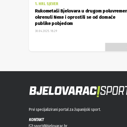
1. HRL SJEVER
Rukometaši Bjelovara u drugom poluvreme
okrenuli Nexe i oprostili se od domaće
publike pobjedom
30.04.2025. 18:29
Prvi specijalizirani portal za županijski sport.
KONTAKT
sport@bjelovarac.hr