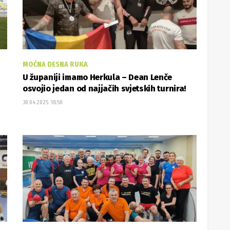
MOĆNA DESNA RUKA
U županiji imamo Herkula – Dean Lenče
osvojio jedan od najjačih svjetskih turnira!
30.04.2025. 18:50