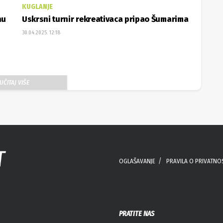
KUGLANJE
nu
Uskrsni turnir rekreativaca pripao Šumarima
30.04.2025. 12:18
UČITAJ VIŠE
OGLAŠAVANJE
PRAVILA O PRIVATNO
PRATITE NAS