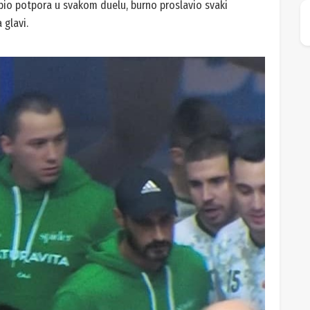
bio potpora u svakom duelu, burno proslavio svaki
 glavi.