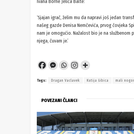
Ivana Borne Jelića Balte:
‘Sjajan igrač, želim mu da napravi još jedan trans
našeg gazde Denisa Nemčevića, prvog čovjeka Spi
nam je omogućio. Nažalost bio je na službenom p
njega, čuvam je.’
Tags:
Dragan Vaclavek
Kutija šibica
mali nogo
POVEZANI ČLANCI