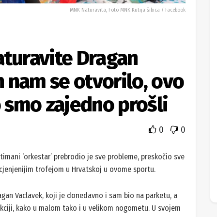
MNK Naturavita, Foto MNK Kutija šibica / Facebook
aturavite Dragan
 nam se otvorilo, ovo
o smo zajedno prošli
0
0
štimani ‘orkestar’ prebrodio je sve probleme, preskočio sve
jcjenjenijim trofejom u Hrvatskoj u ovome sportu.
gan Vaclavek, koji je donedavno i sam bio na parketu, a
kciji, kako u malom tako i u velikom nogometu. U svojem