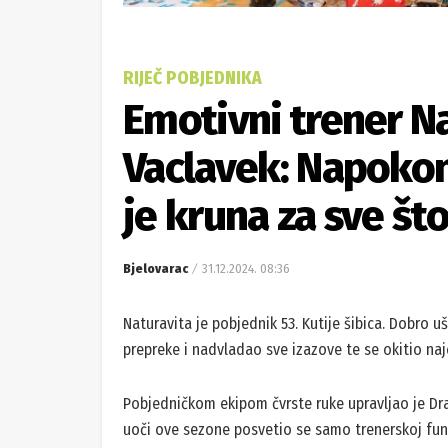
RIJEČ POBJEDNIKA
Emotivni trener N
Vaclavek: Napokon
je kruna za sve št
Bjelovarac
31.12.2024. 08:36
Naturavita je pobjednik 53. Kutije šibica. Dobro u
prepreke i nadvladao sve izazove te se okitio na
Pobjedničkom ekipom čvrste ruke upravljao je Dra
uoči ove sezone posvetio se samo trenerskoj fun