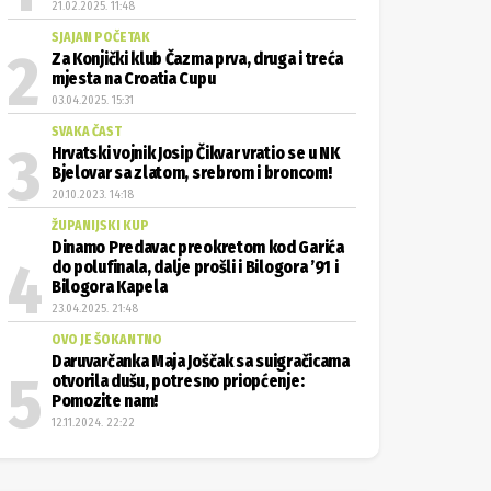
21.02.2025. 11:48
SJAJAN POČETAK
Za Konjički klub Čazma prva, druga i treća
mjesta na Croatia Cupu
03.04.2025. 15:31
SVAKA ČAST
Hrvatski vojnik Josip Čikvar vratio se u NK
Bjelovar sa zlatom, srebrom i broncom!
20.10.2023. 14:18
ŽUPANIJSKI KUP
Dinamo Predavac preokretom kod Garića
do polufinala, dalje prošli i Bilogora ’91 i
Bilogora Kapela
23.04.2025. 21:48
OVO JE ŠOKANTNO
Daruvarčanka Maja Joščak sa suigračicama
otvorila dušu, potresno priopćenje:
Pomozite nam!
12.11.2024. 22:22