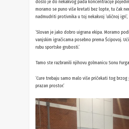
došlo je do nekakvog pada koncentracije pojedina
moramo se puno više kretati bez lopte, tu čak ne
nadmudriti protivnika u toj nekakvoj ‘uličnoj igri’
‘Slovan je jako dobro uigrana ekipa. Moramo pod
vanjskim igračicama posebno prema Šcipovoj. Ući 
rubu sportske grubosti.’
Tamo ste razbranili njihovu golmanicu Sonu Furga
‘Cure trebaju samo malo više pričekati tog brzog
prazan prostor.’