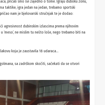
ca, pričali smo svi zajedno o tome. Igraju duboku zonu,
ma taktike, igra jedan na jedan, trebamo sportski
, pričao nam je bjelovarski stručnjak te je dodao:
ići agresivnost dubinskim izlascima prema njihovim
u ‘meso’, ne mislim tu nešto loše, nego trebamo biti na
lakovu koja je zaustavila 18 udaraca…
 golmana, sa zadrškom skočiti, sačekati da se otvori