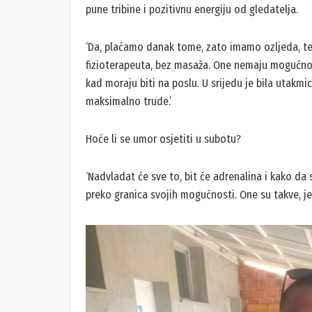
pune tribine i pozitivnu energiju od gledatelja.
‘Da, plaćamo danak tome, zato imamo ozljeda, t
fizioterapeuta, bez masaža. One nemaju mogućno
kad moraju biti na poslu. U srijedu je bila utakm
maksimalno trude.’
Hoće li se umor osjetiti u subotu?
‘Nadvladat će sve to, bit će adrenalina i kako da 
preko granica svojih mogućnosti. One su takve, j