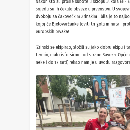
Nakon što su prošle subote u sklopu 3. kola EHF E
srijedu su ih čekale obveze u prvenstvu. U svojev
dvoboju sa čakovečkim Zrinskim i bila je to najbo
kojoj će Bjelovarčanke loviti tri gola minuta i pr
europskih prvaka!
‘Zrinski se ekipirao, složili su jako dobru ekipu
termin, malo isforsiran i od strane Saveza. Opće
neke i do 17 sati’, rekao nam je u uvodu razgovor