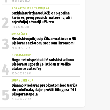
21.02.2025. 11:48
POZNATO LICE S TRAVNJAKA
Sutkinja Kristina Veljačić o 16 godina
karijere, prvoj prosidbi na terenu, ali i
najružnijoj situaciji u životu
17.04.2023. 17:36
SVAKA ČAST
Hrvatski vojnik Josip Čikvar vratio se u NK
Bjelovar sa zlatom, srebrom i broncom!
20.10.2023. 14:18
HRVATSKI KUP
Nogometni spektakl! Gradski stadion u
Bjelovaru ugostit će isti dan tri velike
utakmice za trofej
30.04.2025. 22:34
ŽUPANIJSKI KUP
Dinamo Predavac preokretom kod Garića
do polufinala, dalje prošli i Bilogora ’91 i
Bilogora Kapela
23.04.2025. 21:48