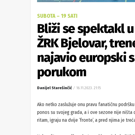
SUBOTA – 19 SATI
Bliži se spektakl 
ŽRK Bjelovar, tren
najavio europski
porukom
Danijel Starešinčić
16.11.2023. 21:15
Ako netko zaslužuje onu pravu fanatičnu podršku 
ponos su svojeg grada, a i ove sezone nije ništa 
ritam, igraju na dvije ‘fronte’, a pred njima je tr