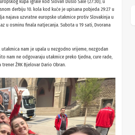
uropskog kupa igrale kod Slovan Duslo Šale (27:30), u
rsnom derbiju 10. kola kod kuće je upisana pobjeda 29:27 u
lja najava uzvratne europske utakmice protiv Slovakinja u
olaz u osminu finala natjecanja. Subota u 19 sati, Dvorana
 i ta utakmica nam je upala u nezgodno vrijeme, nezgodan
nito nam ne odgovaraju utakmice preko tjedna, cure rade,
a trener ŽRK Bjelovar Dario Obran.