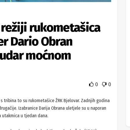
u režiji rukometašica
er Dario Obran
 sudar moćnom
0
0
s tribina to su rukometašice ŽRK Bjelovar. Zadnjih godina
drugačije. Izabranice Darija Obrana uletjele su u naporan
eća utakmica u tjedan dana.