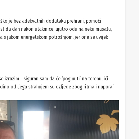
eško je bez adekvatnih dodataka prehrani, pomoći
st da dan nakon utakmice, ujutro odu na neku masažu,
ica s jakom energetskom potrošnjom, jer one se uvijek
se izrazim… siguran sam da će ‘poginuti’ na terenu, ići
edino od čega strahujem su ozljede zbog ritma i napora.’