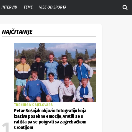
INTERVJU
TEME
VIŠE OD SPORTA
NAJČITANIJE
TRENING NK BJELOVARA
Petar Bošnjak objavio fotografiju koja
izaziva posebne emocije, vratili se s
ratišta pa se poigrali sa zagrebačkom
Croatijom