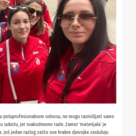
u u poluprofesionalnom odnosu, ne mogu razmišljati samo
u subotu, jer svakodnevno rade. Zamor ‘materijala’ je
. Još jedan razlog zašto ove hrabre djevojke zaslužuju