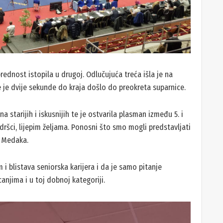
prednost istopila u drugoj. Odlučujuća treća išla je na
te je dvije sekunde do kraja došlo do preokreta suparnice.
a starijih i iskusnijih te je ostvarila plasman između 5. i
odršci, lijepim željama. Ponosni što smo mogli predstavljati
e Medaka.
i blistava seniorska karijera i da je samo pitanje
njima i u toj dobnoj kategoriji.