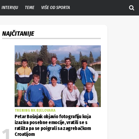
INTERVJU
TEME
VIŠE OD SPORTA
NAJČITANIJE
TRENING NK BJELOVARA
Petar Bošnjak objavio fotografiju koja
izaziva posebne emocije, vratili se s
ratišta pa se poigrali sa zagrebačkom
Croatijom