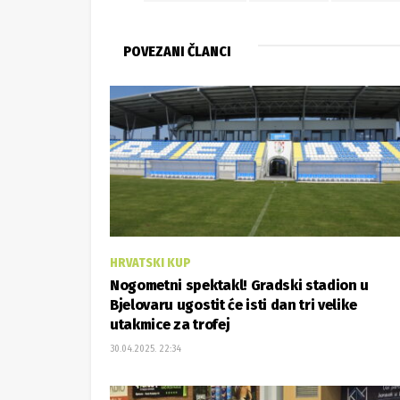
POVEZANI ČLANCI
HRVATSKI KUP
Nogometni spektakl! Gradski stadion u
Bjelovaru ugostit će isti dan tri velike
utakmice za trofej
30.04.2025. 22:34