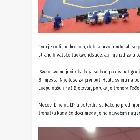
Ema je odlično krenula, dobila prvu rundu, ali se 
stranu hrvatske taekwondstice, ali nije izdržala 
‘Sve u svemu juniorka koja se bori protiv pet godin
8. mjesta. Nije loše za prvi put. Hvala svima na p
Lijepu našu i naš Bjelovar’, poruka je trenera Feđ
Mečevi Eme na EP-u potvrdili su kako je pred njom 
trenutka kada će doći medalje na najvećim natjeca