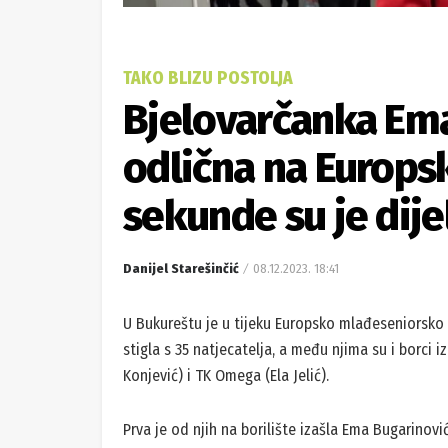
TAKO BLIZU POSTOLJA
Bjelovarčanka Ema
odlična na Europs
sekunde su je dije
Danijel Starešinčić
08.12.2023. 18:41
U Bukureštu je u tijeku Europsko mlađeseniorsko 
stigla s 35 natjecatelja, a među njima su i borci 
Konjević) i TK Omega (Ela Jelić).
Prva je od njih na borilište izašla Ema Bugarinovi