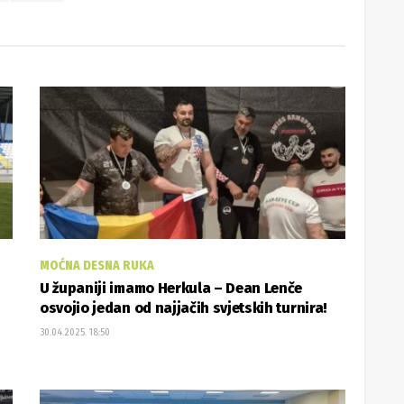
MOĆNA DESNA RUKA
U županiji imamo Herkula – Dean Lenče
osvojio jedan od najjačih svjetskih turnira!
30.04.2025. 18:50