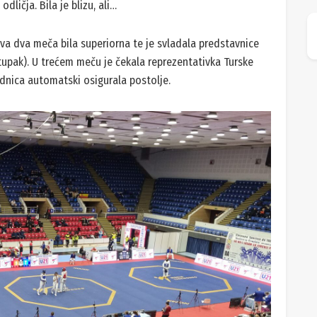
ličja. Bila je blizu, ali…
rva dva meča bila superiorna te je svladala predstavnice
tupak). U trećem meču je čekala reprezentativka Turske
ednica automatski osigurala postolje.