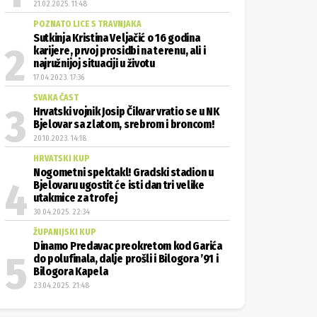
21.02.2025. 11:48
POZNATO LICE S TRAVNJAKA
Sutkinja Kristina Veljačić o 16 godina
karijere, prvoj prosidbi na terenu, ali i
najružnijoj situaciji u životu
17.04.2023. 17:36
SVAKA ČAST
Hrvatski vojnik Josip Čikvar vratio se u NK
Bjelovar sa zlatom, srebrom i broncom!
20.10.2023. 14:18
HRVATSKI KUP
Nogometni spektakl! Gradski stadion u
Bjelovaru ugostit će isti dan tri velike
utakmice za trofej
30.04.2025. 22:34
ŽUPANIJSKI KUP
Dinamo Predavac preokretom kod Garića
do polufinala, dalje prošli i Bilogora ’91 i
Bilogora Kapela
23.04.2025. 21:48