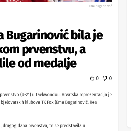
Ema Bugarinović
 Bugarinović bila je
kom prvenstvu, a
lile od medalje
0
0
prvenstvo (U-21) u taekwondou. Hrvatska reprezentacija je
iz bjelovarskih klubova TK Fox (Ema Bugarinović, Rea
ć, drugog dana prvenstva, te se predstavila u