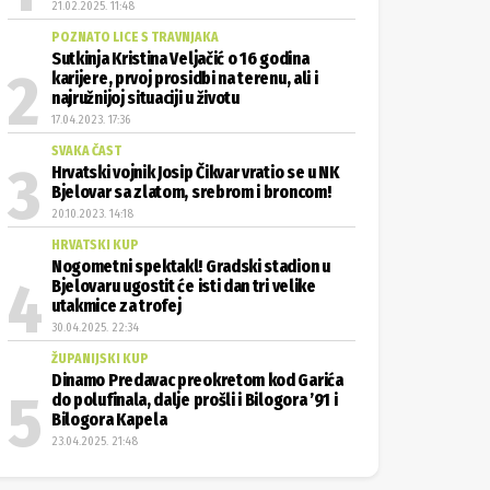
21.02.2025. 11:48
POZNATO LICE S TRAVNJAKA
Sutkinja Kristina Veljačić o 16 godina
karijere, prvoj prosidbi na terenu, ali i
najružnijoj situaciji u životu
17.04.2023. 17:36
SVAKA ČAST
Hrvatski vojnik Josip Čikvar vratio se u NK
Bjelovar sa zlatom, srebrom i broncom!
20.10.2023. 14:18
HRVATSKI KUP
Nogometni spektakl! Gradski stadion u
Bjelovaru ugostit će isti dan tri velike
utakmice za trofej
30.04.2025. 22:34
ŽUPANIJSKI KUP
Dinamo Predavac preokretom kod Garića
do polufinala, dalje prošli i Bilogora ’91 i
Bilogora Kapela
23.04.2025. 21:48