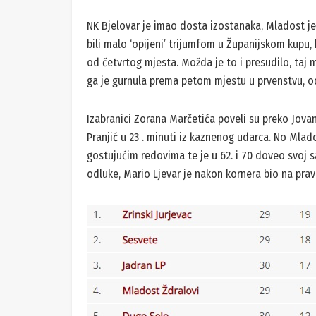
NK Bjelovar je imao dosta izostanaka, Mladost je 
bili malo ‘opijeni’ trijumfom u Županijskom kupu, k
od četvrtog mjesta. Možda je to i presudilo, taj 
ga je gurnula prema petom mjestu u prvenstvu, o
Izabranici Zorana Marčetića poveli su preko Jova
Pranjić u 23 . minuti iz kaznenog udarca. No Mlado
gostujućim redovima te je u 62. i 70 doveo svoj s
odluke, Mario Ljevar je nakon kornera bio na pra