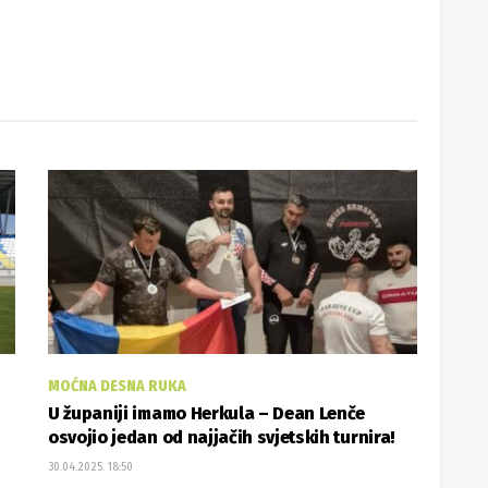
MOĆNA DESNA RUKA
U županiji imamo Herkula – Dean Lenče
osvojio jedan od najjačih svjetskih turnira!
30.04.2025. 18:50