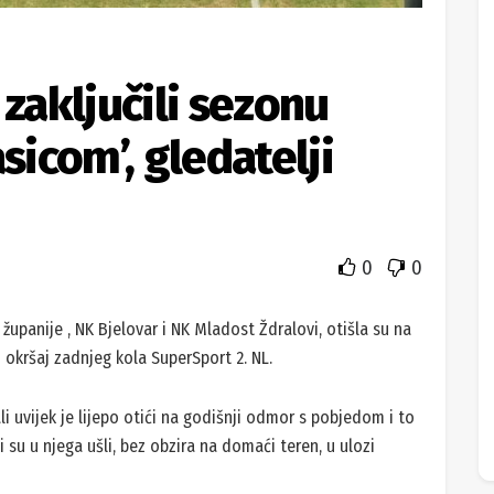
 zaključili sezonu
sicom’, gledatelji
0
0
županije , NK Bjelovar i NK Mladost Ždralovi, otišla su na
 okršaj zadnjeg kola SuperSport 2. NL.
ali uvijek je lijepo otići na godišnji odmor s pobjedom i to
i su u njega ušli, bez obzira na domaći teren, u ulozi