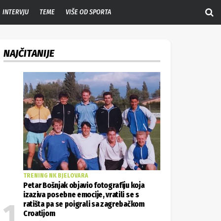
INTERVJU
TEME
VIŠE OD SPORTA
NAJČITANIJE
TRENING NK BJELOVARA
Petar Bošnjak objavio fotografiju koja
izaziva posebne emocije, vratili se s
ratišta pa se poigrali sa zagrebačkom
Croatijom