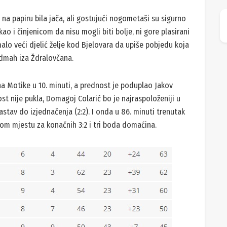
na papiru bila jača, ali gostujući nogometaši su sigurno
ao i činjenicom da nisu mogli biti bolje, ni gore plasirani
malo veći djelić želje kod Bjelovara da upiše pobjedu koja
dmah iza Ždralovčana.
na Motike u 10. minuti, a prednost je poduplao Jakov
st nije pukla, Domagoj Colarić bo je najraspoloženiji u
astav do izjednačenja (2:2). I onda u 86. minuti trenutak
vom mjestu za konačnih 3:2 i tri boda domaćina.