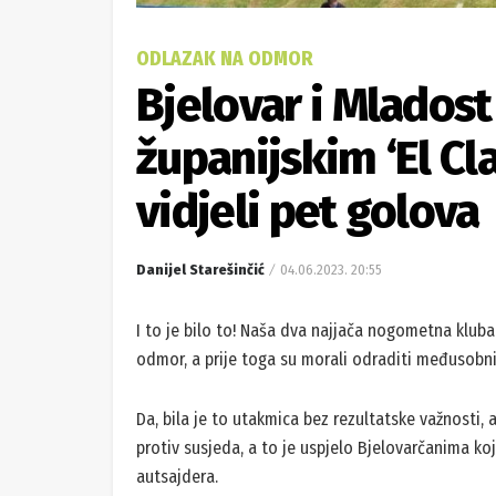
ODLAZAK NA ODMOR
Bjelovar i Mladost
županijskim ‘El Cla
vidjeli pet golova
Danijel Starešinčić
04.06.2023. 20:55
I to je bilo to! Naša dva najjača nogometna kluba 
odmor, a prije toga su morali odraditi međusobni
Da, bila je to utakmica bez rezultatske važnosti, 
protiv susjeda, a to je uspjelo Bjelovarčanima koj
autsajdera.