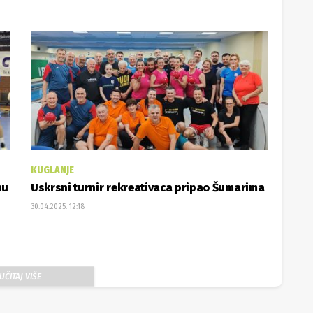
KUGLANJE
nu
Uskrsni turnir rekreativaca pripao Šumarima
30.04.2025. 12:18
UČITAJ VIŠE