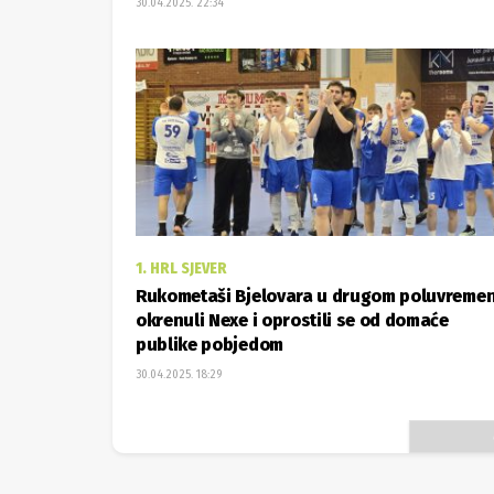
30.04.2025. 22:34
1. HRL SJEVER
Rukometaši Bjelovara u drugom poluvreme
okrenuli Nexe i oprostili se od domaće
publike pobjedom
30.04.2025. 18:29