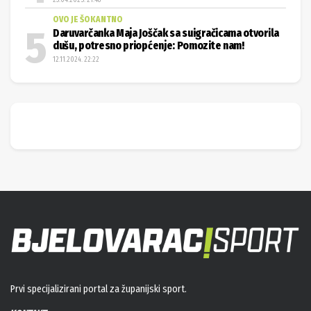
23.04.2025. 21:48
OVO JE ŠOKANTNO
Daruvarčanka Maja Joščak sa suigračicama otvorila
dušu, potresno priopćenje: Pomozite nam!
12.11.2024. 22:22
Prvi specijalizirani portal za županijski sport.