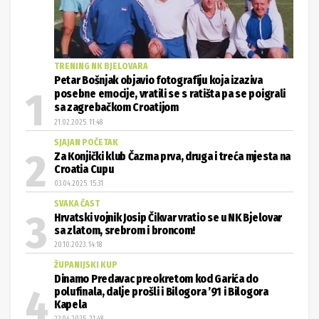
TRENING NK BJELOVARA
Petar Bošnjak objavio fotografiju koja izaziva
posebne emocije, vratili se s ratišta pa se poigrali
sa zagrebačkom Croatijom
21.02.2025. 11:48
SJAJAN POČETAK
Za Konjički klub Čazma prva, druga i treća mjesta na
Croatia Cupu
03.04.2025. 15:31
SVAKA ČAST
Hrvatski vojnik Josip Čikvar vratio se u NK Bjelovar
sa zlatom, srebrom i broncom!
20.10.2023. 14:18
ŽUPANIJSKI KUP
Dinamo Predavac preokretom kod Garića do
polufinala, dalje prošli i Bilogora ’91 i Bilogora
Kapela