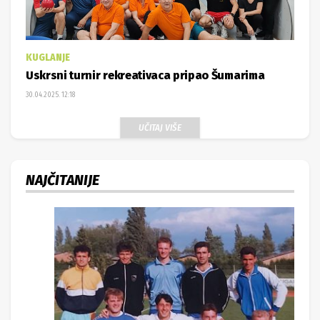
KUGLANJE
Uskrsni turnir rekreativaca pripao Šumarima
30.04.2025. 12:18
UČITAJ VIŠE
NAJČITANIJE