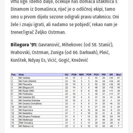
vrhu lige. Idemo dalje, očekuje nas domaća utakmica s
Dinamom iz Domašinca, riječ je o odličnoj ekipi, tamo
smo u prvom dijelu sezone odigrali pravu utakmicu. Oni
žele i znaju igrati, ali nadamo se pobjedi’, rekao nam je
trener/igrač Željko Ostrman.
Bilogora ’91:
Gavranović, Mihekovec (od 58. Stanić),
Hrahovski, Ostrman, Zuniga (od 66. Darkwah), Pleić,
Kunštek, Ndyay Es, Vicić, Gogić, Knežević