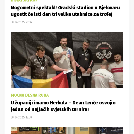
HRVATSKI KUP
Nogometni spektakl! Gradski stadion u Bjelovaru
ugostit će isti dan tri velike utakmice za trofej
30.04.2025. 22:34
MOĆNA DESNA RUKA
U županiji imamo Herkula – Dean Lenče osvojio
jedan od najjačih svjetskih turnira!
30.04.2025. 18:50