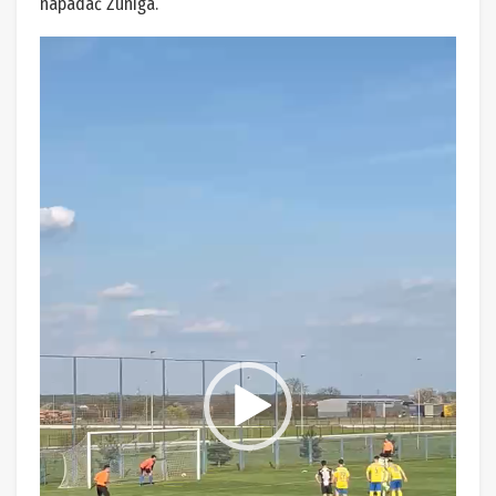
napadač Zuniga.
Reproduktor
videozapisa