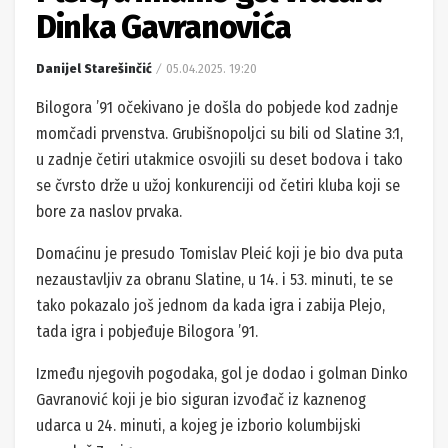
Dinka Gavranovića
Danijel Starešinčić
05.04.2025. 19:20
Bilogora ’91 očekivano je došla do pobjede kod zadnje
momčadi prvenstva. Grubišnopoljci su bili od Slatine 3:1,
u zadnje četiri utakmice osvojili su deset bodova i tako
se čvrsto drže u užoj konkurenciji od četiri kluba koji se
bore za naslov prvaka.
Domaćinu je presudo Tomislav Pleić koji je bio dva puta
nezaustavljiv za obranu Slatine, u 14. i 53. minuti, te se
tako pokazalo još jednom da kada igra i zabija Plejo,
tada igra i pobjeđuje Bilogora ’91.
Između njegovih pogodaka, gol je dodao i golman Dinko
Gavranović koji je bio siguran izvođač iz kaznenog
udarca u 24. minuti, a kojeg je izborio kolumbijski