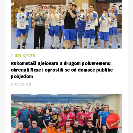
1. HRL SJEVER
Rukometaši Bjelovara u drugom poluvremenu
okrenuli Nexe i oprostili se od domaće publike
pobjedom
30.04.2025. 18:29