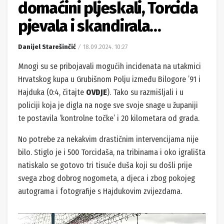
domaćini pljeskali, Torcida
pjevala i skandirala…
Danijel Starešinčić
18.09.2024. 10:27
Mnogi su se pribojavali mogućih incidenata na utakmici
Hrvatskog kupa u Grubišnom Polju između Bilogore ’91 i
Hajduka (0:4, čitajte
OVDJE
). Tako su razmišljali i u
policiji koja je digla na noge sve svoje snage u županiji
te postavila ‘kontrolne točke’ i 20 kilometara od grada.
No potrebe za nekakvim drastičnim intervencijama nije
bilo. Stiglo je i 500 Torcidaša, na tribinama i oko igrališta
natiskalo se gotovo tri tisuće duša koji su došli prije
svega zbog dobrog nogometa, a djeca i zbog pokojeg
autograma i fotografije s Hajdukovim zvijezdama.
Reproduktor