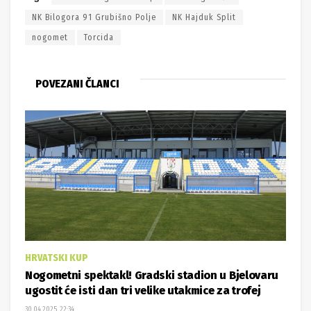
NK Bilogora 91 Grubišno Polje
NK Hajduk Split
nogomet
Torcida
POVEZANI ČLANCI
HRVATSKI KUP
Nogometni spektakl! Gradski stadion u Bjelovaru
ugostit će isti dan tri velike utakmice za trofej
30.04.2025. 22:34