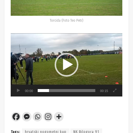
Torcida (Foto Teo Petr)
Reproduktor
videozapisa
00:00
00:15
Tags:
hrvatski nogometni kup
NK Bilogora 91