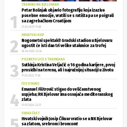
TRENING NK BJELOVARA
Petar Bošnjak objavio fotografiju koja izaziva
posebne emocije, vratili se s ratišta pa se poigrali
sa zagrebačkom Croatijom
21.02.2025. 11:48
HRVATSKI KUP
Nogometni spektakl! Gradski stadion u Bjelovaru
ugostit će isti dan tri velike utakmice za trofej
30.04.2025. 22:34
POZNATO LICE S TRAVNJAKA
Sutkinja Kristina Veljačić o 16 godina karijere, prvoj
prosidbi na terenu, ali i najružnijoj situaciji u životu
17.04.2023. 17:36
ČESTITAMO
Emanuel Fištrović stigao do veličanstvenog
uspjeha; RK Bjelovar ima osvajača mediteranskog
zlata
11.05.2024. 22:21
SVAKA ČAST
Hrvatski vojnik Josip Čikvar vratio se u NK Bjelovar
sa zlatom, srebrom i broncom!