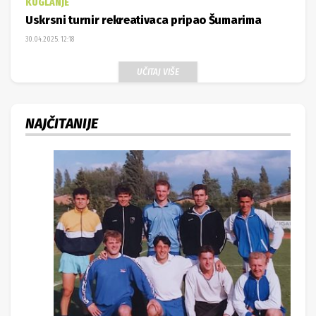
KUGLANJE
Uskrsni turnir rekreativaca pripao Šumarima
30.04.2025. 12:18
UČITAJ VIŠE
NAJČITANIJE