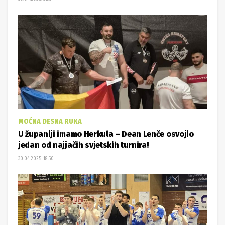
MOĆNA DESNA RUKA
U županiji imamo Herkula – Dean Lenče osvojio
jedan od najjačih svjetskih turnira!
30.04.2025. 18:50