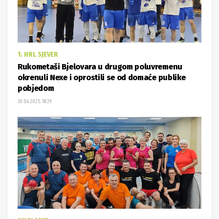
1. HRL SJEVER
Rukometaši Bjelovara u drugom poluvremenu
okrenuli Nexe i oprostili se od domaće publike
pobjedom
30.04.2025. 18:29