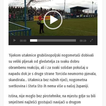
videozapisa
00:00
00:19
Tijekom utakmice grubišnopoljski nogometaši dobivali
su veliki pljesak od gledatelja za svaku dobru
obrambenu reakciju, ali i za svaki solidan pokušaj u
napadu dok je s druge strane Torcida neumorno pjevala,
skandirala… Utakmica bez ružnih riječi, nogometna
svetkovina i šteta što ih nema više u našoj županiji.
Istina, nije moglo bez pirotehnike, na mjestu gdje su bili
smješteni najžešći gostujući navijači u drugom