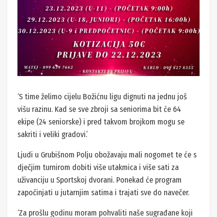
‘S time želimo cijelu Božićnu ligu dignuti na jednu još
višu razinu. Kad se sve zbroji sa seniorima bit će 64
ekipe (24 seniorske) i pred takvom brojkom mogu se
sakriti i veliki gradovi.’
Ljudi u Grubišnom Polju obožavaju mali nogomet te će s
dječjim turnirom dobiti više utakmica i više sati za
uživanciju u Sportskoj dvorani. Ponekad će program
započinjati u jutarnjim satima i trajati sve do navečer.
‘Za prošlu godinu moram pohvaliti naše sugrađane koji