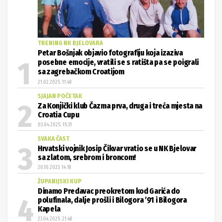
TRENING NK BJELOVARA
Petar Bošnjak objavio fotografiju koja izaziva
posebne emocije, vratili se s ratišta pa se poigrali
sa zagrebačkom Croatijom
21.02.2025. 11:48
SJAJAN POČETAK
Za Konjički klub Čazma prva, druga i treća mjesta na
Croatia Cupu
03.04.2025. 15:31
SVAKA ČAST
Hrvatski vojnik Josip Čikvar vratio se u NK Bjelovar
sa zlatom, srebrom i broncom!
20.10.2023. 14:18
ŽUPANIJSKI KUP
Dinamo Predavac preokretom kod Garića do
polufinala, dalje prošli i Bilogora ’91 i Bilogora
Kapela
23.04.2025. 21:48