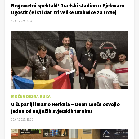
Nogometni spektakl! Gradski stadion u Bjelovaru
ugostit će isti dan tri velike utakmice za trofej
30.04.2025. 22:34
MOĆNA DESNA RUKA
U županiji imamo Herkula – Dean Lenče osvojio
jedan od najjačih svjetskih turnira!
30.04.2025. 18:50