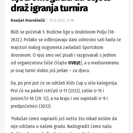
draž igranja turnira
Danijel Starešinčić
15.12.2023. 21:18
Bliži se početak 5. Božićne lige u Grubišnom Polju (18-
26.12.). Polako se odbrojavaju dani odnosno sati kada će
majstori malog nogometa zavladati Sportskom
dvoranom. O njoj smo već pisali i razgovarali s jednim
od organizatora (više čitajte
OVDJE
), a u međuvremenu
je ovaj turnir dobio još jedan – za djecu.
Da, po prvi put će se održati Kids Cup u više kategorija.
Prvi će na parket istrčati U-11 (23.12), zatim U-15 i
juniori/U-18 (29. 12), a na kraju i oni najmlađi U-9 i
predpočetnici (30.12).
‘Pokušat ćemo napraviti još nešto što nikad mislim da
nije održano u našem gradu. Nadogradit ćemo našu