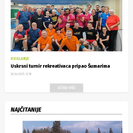
KUGLANJE
Uskrsni turnir rekreativaca pripao Šumarima
30.04.2025. 12:18
UČITAJ VIŠE
NAJČITANIJE