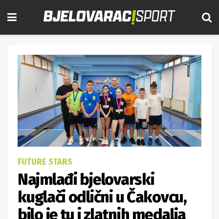
FUTURE STARS
Najmlađi bjelovarski
kuglači odlični u Čakovcu,
bilo je tu i zlatnih medalja