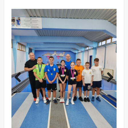
Previ
Next
ous