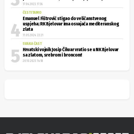
17.04.2023. 17:36
ČESTITAMO
Emanuel Fištrović stigao do veličanstvenog
uspjeha; RK Bjelovar ima osvajača mediteranskog
zlata
11.05.2024. 22:21
SVAKA ČAST
Hrvatski vojnik Josip Čikvar vratio se u NK Bjelovar
sa zlatom, srebrom i broncom!
20.10.2023. 14:18