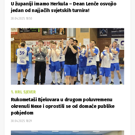
U županiji imamo Herkula – Dean Lenče osvojio
jedan od najjačih svjetskih turnira!
30.04.2025. 18:50
1. HRL SJEVER
Rukometaši Bjelovara u drugom poluvremenu
okrenuli Nexe i oprostili se od domaće publike
pobjedom
30.04.2025. 18:29