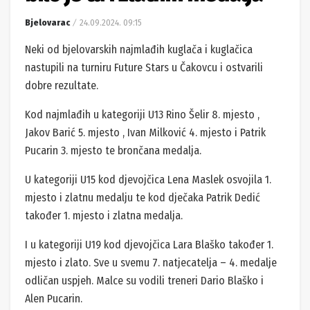
Bjelovarac
24.09.2024. 09:15
Neki od bjelovarskih najmlađih kuglača i kuglačica
nastupili na turniru Future Stars u Čakovcu i ostvarili
dobre rezultate.
Kod najmlađih u kategoriji U13 Rino Šelir 8. mjesto ,
Jakov Barić 5. mjesto , Ivan Milković 4. mjesto i Patrik
Pucarin 3. mjesto te brončana medalja.
U kategoriji U15 kod djevojčica Lena Maslek osvojila 1.
mjesto i zlatnu medalju te kod dječaka Patrik Dedić
također 1. mjesto i zlatna medalja.
I u kategoriji U19 kod djevojčica Lara Blaško također 1.
mjesto i zlato. Sve u svemu 7. natjecatelja – 4. medalje
odličan uspjeh. Malce su vodili treneri Dario Blaško i
Alen Pucarin.