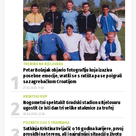
TRENING NK BJELOVARA
Petar Bošnjak objavio fotografiju koja izaziva
posebne emocije, vratili se s ratišta pa se poigrali
sa zagrebačkom Croatijom
21.02.2025. 11:48
HRVATSKI KUP
Nogometni spektakl! Gradski stadion u Bjelovaru
ugostit će isti dan tri velike utakmice za trofej
30.04.2025. 22:34
POZNATO LICE S TRAVNJAKA
Sutkinja Kristina Veljačić o 16 godina karijere, prvoj
prosidbi na terenu, ali i najružnijoj situaciji u životu