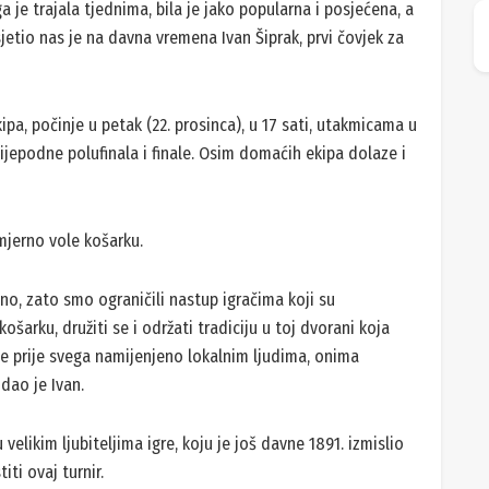
a je trajala tjednima, bila je jako popularna i posjećena, a
dsjetio nas je na davna vremena Ivan Šiprak, prvi čovjek za
pa, počinje u petak (22. prosinca), u 17 sati, utakmicama u
slijepodne polufinala i finale. Osim domaćih ekipa dolaze i
mjerno vole košarku.
ivno, zato smo ograničili nastup igračima koji su
 košarku, družiti se i održati tradiciju u toj dvorani koja
 je prije svega namijenjeno lokalnim ljudima, onima
odao je Ivan.
u velikim ljubiteljima igre, koju je još davne 1891. izmislio
ti ovaj turnir.