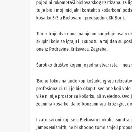
pojedini rukometaši bjelovarskog Partizana. Ta lig
tu je bio i moj inicijalni kontakt s košarkom’, po
košarku 3×3 u Bjelovaru i predsjednik KK Borik.
Turnir traje dva dana, na njemu sudjeluje osam eki
skupini koje se igraju i u subotu, a taj dan su po
one iz Podravine, Križevaca, Zagreba…
Šaroliko društvo kojem je jedna stvar ista – neiz
‘Bio je fokus na ljude koji košarku igraju rekreat
profesionalci. Cilj je bio okupiti sve one koji vole
više ni nije prostor za košarku, ali svejedno. Ovo
željnima košarke, da je ‘konzumiraju’ kroz igru’, d
I zato svi oni koji se u Bjelovaru i okolici smatraj
James Naismith, ne bi shodno tome smjeli propusti