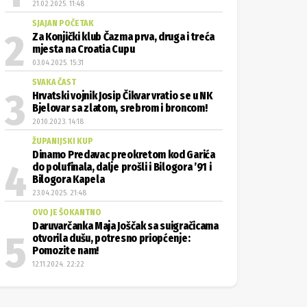
21.02.2025. 11:48
SJAJAN POČETAK
Za Konjički klub Čazma prva, druga i treća
mjesta na Croatia Cupu
03.04.2025. 15:31
SVAKA ČAST
Hrvatski vojnik Josip Čikvar vratio se u NK
Bjelovar sa zlatom, srebrom i broncom!
20.10.2023. 14:18
ŽUPANIJSKI KUP
Dinamo Predavac preokretom kod Garića
do polufinala, dalje prošli i Bilogora ’91 i
Bilogora Kapela
23.04.2025. 21:48
OVO JE ŠOKANTNO
Daruvarčanka Maja Joščak sa suigračicama
otvorila dušu, potresno priopćenje:
Pomozite nam!
12.11.2024. 22:22