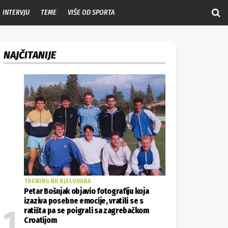
INTERVJU
TEME
VIŠE OD SPORTA
NAJČITANIJE
TRENING NK BJELOVARA
Petar Bošnjak objavio fotografiju koja
izaziva posebne emocije, vratili se s
ratišta pa se poigrali sa zagrebačkom
Croatijom