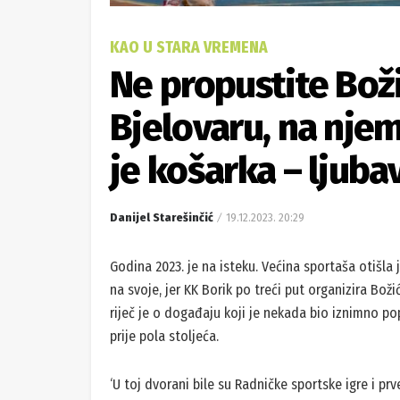
KAO U STARA VREMENA
Ne propustite Boži
Bjelovaru, na njem
je košarka – ljuba
Danijel Starešinčić
19.12.2023. 20:29
Godina 2023. je na isteku. Većina sportaša otišla j
na svoje, jer KK Borik po treći put organizira Boži
riječ je o događaju koji je nekada bio iznimno popu
prije pola stoljeća.
‘U toj dvorani bile su Radničke sportske igre i prve