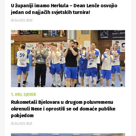
U županiji imamo Herkula – Dean Lenče osvojio
jedan od najjačih svjetskih turnira!
30.04.2025. 18:50
1. HRL SJEVER
Rukometaši Bjelovara u drugom poluvremenu
okrenuli Nexe i oprostili se od domaće publike
pobjedom
30.04.2025. 18:29