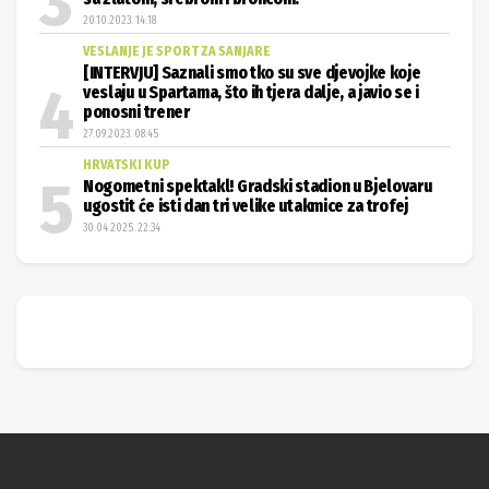
20.10.2023. 14:18
VESLANJE JE SPORT ZA SANJARE
[INTERVJU] Saznali smo tko su sve djevojke koje
veslaju u Spartama, što ih tjera dalje, a javio se i
ponosni trener
27.09.2023. 08:45
HRVATSKI KUP
Nogometni spektakl! Gradski stadion u Bjelovaru
ugostit će isti dan tri velike utakmice za trofej
30.04.2025. 22:34