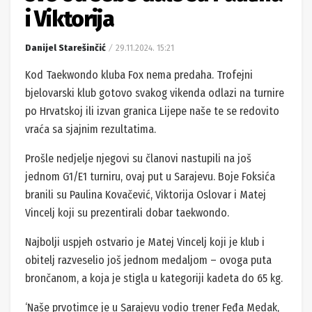
i Viktorija
Danijel Starešinčić
29.11.2024. 15:21
Kod Taekwondo kluba Fox nema predaha. Trofejni
bjelovarski klub gotovo svakog vikenda odlazi na turnire
po Hrvatskoj ili izvan granica Lijepe naše te se redovito
vraća sa sjajnim rezultatima.
Prošle nedjelje njegovi su članovi nastupili na još
jednom G1/E1 turniru, ovaj put u Sarajevu. Boje Foksića
branili su Paulina Kovačević, Viktorija Oslovar i Matej
Vincelj koji su prezentirali dobar taekwondo.
Najbolji uspjeh ostvario je Matej Vincelj koji je klub i
obitelj razveselio još jednom medaljom – ovoga puta
brončanom, a koja je stigla u kategoriji kadeta do 65 kg.
‘Naše prvotimce je u Sarajevu vodio trener Feđa Medak,