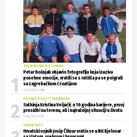
TRENING NK BJELOVARA
Petar Bošnjak objavio fotografiju koja izaziva
posebne emocije, vratili se s ratišta pa se poigrali
sa zagrebačkom Croatijom
21.02.2025. 11:48
POZNATO LICE S TRAVNJAKA
Sutkinja Kristina Veljačić o 16 godina karijere, prvoj
prosidbi na terenu, ali i najružnijoj situaciji u životu
17.04.2023. 17:36
SVAKA ČAST
Hrvatski vojnik Josip Čikvar vratio se u NK Bjelovar
sa zlatom, srebrom i broncom!