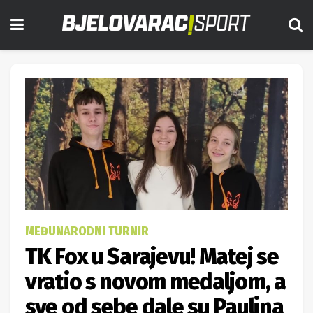
MEĐUNARODNI TURNIR
TK Fox u Sarajevu! Matej se
vratio s novom medaljom, a
sve od sebe dale su Paulina