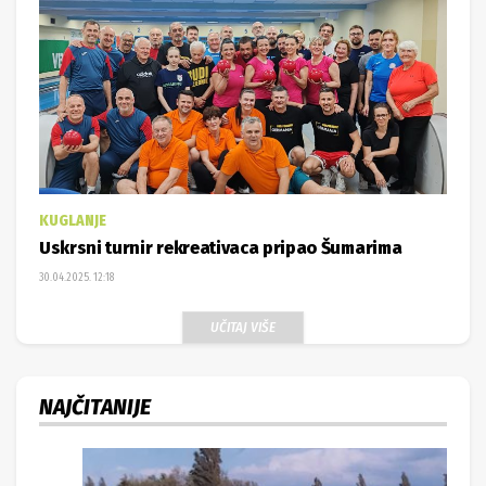
KUGLANJE
Uskrsni turnir rekreativaca pripao Šumarima
30.04.2025. 12:18
UČITAJ VIŠE
NAJČITANIJE