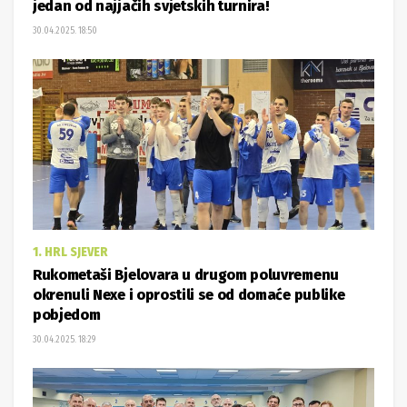
jedan od najjačih svjetskih turnira!
30.04.2025. 18:50
1. HRL SJEVER
Rukometaši Bjelovara u drugom poluvremenu
okrenuli Nexe i oprostili se od domaće publike
pobjedom
30.04.2025. 18:29