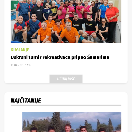
KUGLANJE
Uskrsni turnir rekreativaca pripao Šumarima
30.04.2025. 12:18
UČITAJ VIŠE
NAJČITANIJE