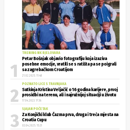
TRENING NK BJELOVARA
Petar Bošnjak objavio fotografiju koja izaziva
posebne emocije, vratili se s ratišta pa se poigrali
sa zagrebačkom Croatijom
21.02.2025. 11:48
POZNATO LICE S TRAVNJAKA
Sutkinja Kristina Veljačić o 16 godina karijere, prvoj
prosidbi na terenu, ali i najružnijoj situaciji u životu
17.04.2023. 17:36
SJAJAN POČETAK
Za Konjički klub Čazma prva, druga i treća mjesta na
Croatia Cupu
03.04.2025. 15:31