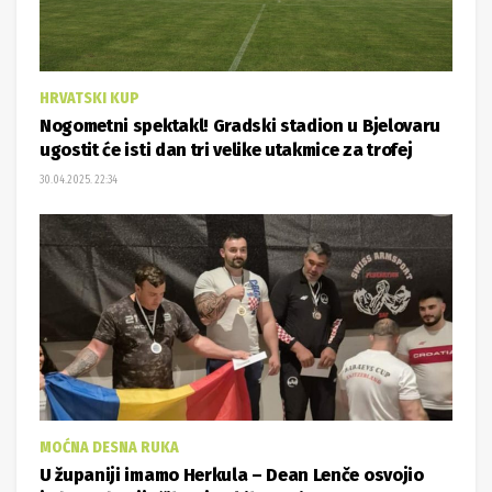
HRVATSKI KUP
Nogometni spektakl! Gradski stadion u Bjelovaru
ugostit će isti dan tri velike utakmice za trofej
30.04.2025. 22:34
MOĆNA DESNA RUKA
U županiji imamo Herkula – Dean Lenče osvojio