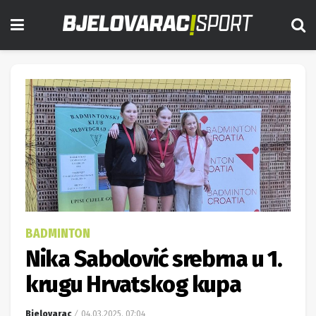
BADMINTON
Nika Sabolović srebrna u 1.
krugu Hrvatskog kupa
Bjelovarac
04.03.2025. 07:04