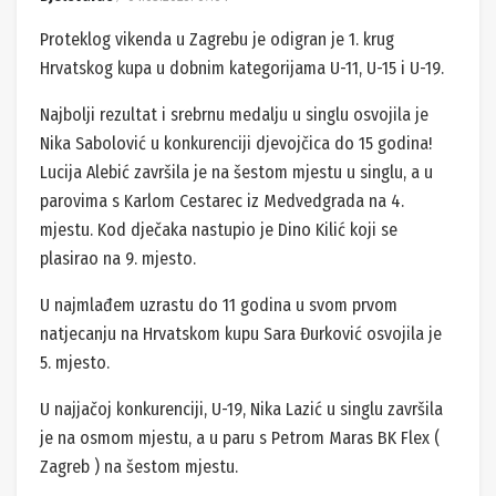
Proteklog vikenda u Zagrebu je odigran je 1. krug
Hrvatskog kupa u dobnim kategorijama U-11, U-15 i U-19.
Najbolji rezultat i srebrnu medalju u singlu osvojila je
Nika Sabolović u konkurenciji djevojčica do 15 godina!
Lucija Alebić završila je na šestom mjestu u singlu, a u
parovima s Karlom Cestarec iz Medvedgrada na 4.
mjestu. Kod dječaka nastupio je Dino Kilić koji se
plasirao na 9. mjesto.
U najmlađem uzrastu do 11 godina u svom prvom
natjecanju na Hrvatskom kupu Sara Đurković osvojila je
5. mjesto.
U najjačoj konkurenciji, U-19, Nika Lazić u singlu završila
je na osmom mjestu, a u paru s Petrom Maras BK Flex (
Zagreb ) na šestom mjestu.