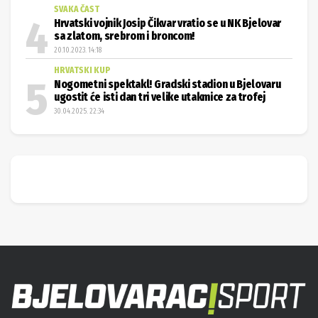
SVAKA ČAST
Hrvatski vojnik Josip Čikvar vratio se u NK Bjelovar
sa zlatom, srebrom i broncom!
20.10.2023. 14:18
HRVATSKI KUP
Nogometni spektakl! Gradski stadion u Bjelovaru
ugostit će isti dan tri velike utakmice za trofej
30.04.2025. 22:34