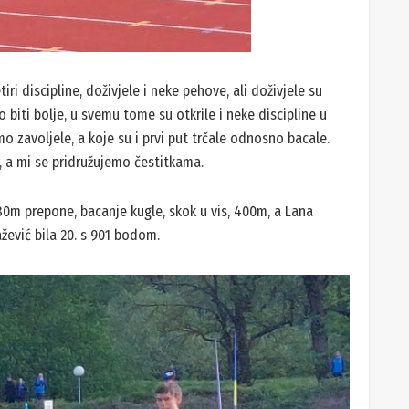
iri discipline, doživjele i neke pehove, ali doživjele su
 biti bolje, u svemu tome su otkrile i neke discipline u
mo zavoljele, a koje su i prvi put trčale odnosno bacale.
ar, a mi se pridružujemo čestitkama.
80m prepone, bacanje kugle, skok u vis, 400m, a Lana
ažević bila 20. s 901 bodom.