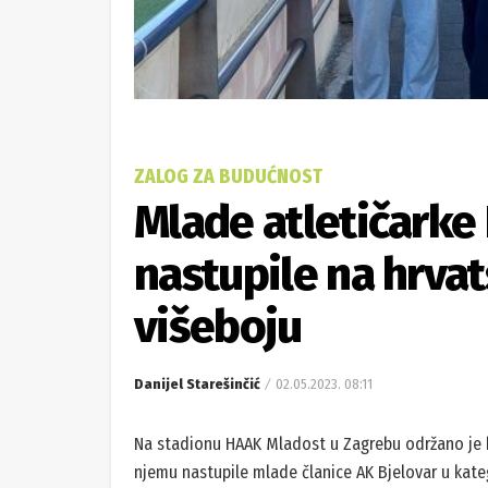
ZALOG ZA BUDUĆNOST
Mlade atletičarke 
nastupile na hrva
višeboju
Danijel Starešinčić
02.05.2023. 08:11
Na stadionu HAAK Mladost u Zagrebu održano je h
njemu nastupile mlade članice AK Bjelovar u kate