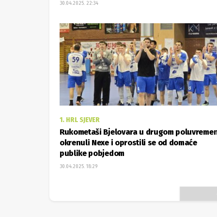
30.04.2025. 22:34
1. HRL SJEVER
Rukometaši Bjelovara u drugom poluvreme
okrenuli Nexe i oprostili se od domaće
publike pobjedom
30.04.2025. 18:29