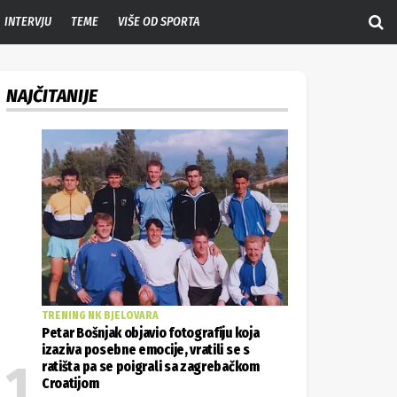
INTERVJU
TEME
VIŠE OD SPORTA
NAJČITANIJE
TRENING NK BJELOVARA
Petar Bošnjak objavio fotografiju koja
izaziva posebne emocije, vratili se s
ratišta pa se poigrali sa zagrebačkom
Croatijom