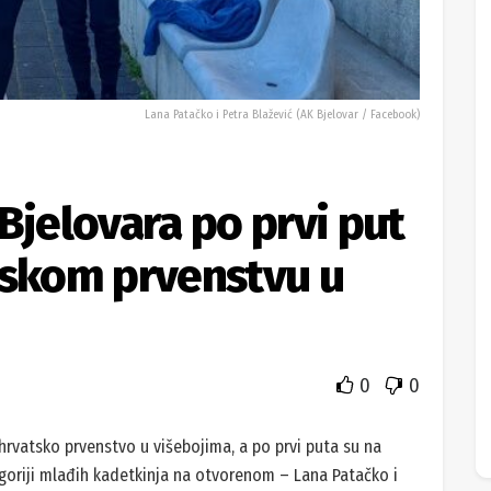
Lana Patačko i Petra Blažević (AK Bjelovar / Facebook)
Bjelovara po prvi put
tskom prvenstvu u
0
0
rvatsko prvenstvo u višebojima, a po prvi puta su na
goriji mlađih kadetkinja na otvorenom – Lana Patačko i