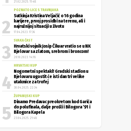
21.02.2025. 11:48
POZNATO LICE S TRAVNJAKA
Sutkinja Kristina Veljačić o 16 godina
karijere, prvoj prosidbi na terenu, ali i
najružnijoj situaciji u životu
17.04.2023. 17:36
SVAKA ČAST
Hrvatski vojnik Josip Čikvar vratio se u NK
Bjelovar sa zlatom, srebrom i broncom!
20.10.2023. 14:18
HRVATSKI KUP
Nogometni spektakl! Gradski stadion u
Bjelovaru ugostit će isti dan tri velike
utakmice za trofej
30.04.2025. 22:34
ŽUPANIJSKI KUP
Dinamo Predavac preokretom kod Garića
do polufinala, dalje prošli i Bilogora ’91 i
Bilogora Kapela
23.04.2025. 21:48