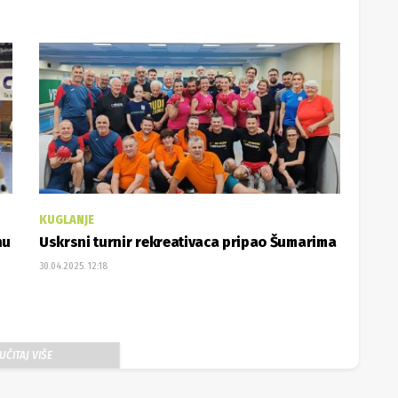
KUGLANJE
nu
Uskrsni turnir rekreativaca pripao Šumarima
30.04.2025. 12:18
UČITAJ VIŠE