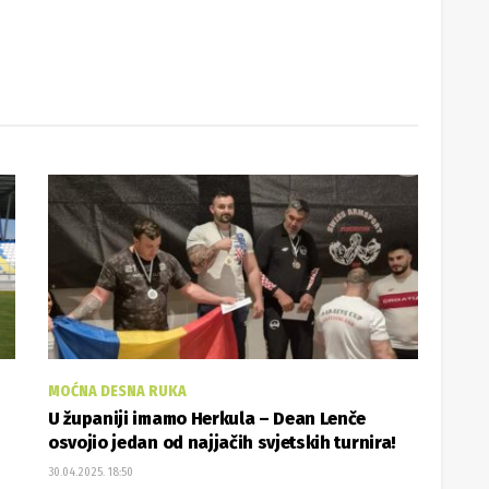
MOĆNA DESNA RUKA
U županiji imamo Herkula – Dean Lenče
osvojio jedan od najjačih svjetskih turnira!
30.04.2025. 18:50