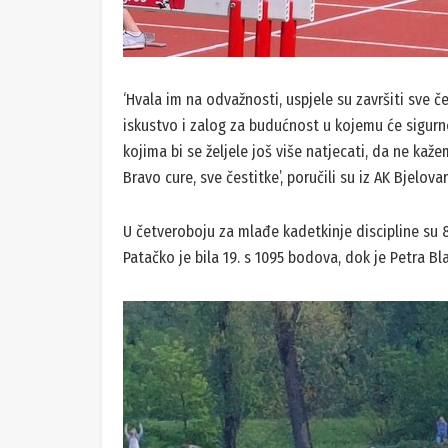
‘Hvala im na odvažnosti, uspjele su završiti sve čet
iskustvo i zalog za budućnost u kojemu će sigurno
kojima bi se željele još više natjecati, da ne kaže
Bravo cure, sve čestitke’, poručili su iz AK Bjelov
U četveroboju za mlađe kadetkinje discipline su 
Patačko je bila 19. s 1095 bodova, dok je Petra Bl