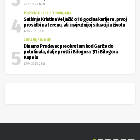
20.10.2023. 14:18
POZNATO LICE S TRAVNJAKA
Sutkinja Kristina Veljačić o 16 godina karijere, prvoj
prosidbi na terenu, ali i najružnijoj situaciji u životu
17.04.2023. 17:36
ŽUPANIJSKI KUP
Dinamo Predavac preokretom kod Garića do
polufinala, dalje prošli i Bilogora ’91 i Bilogora
Kapela
23.04.2025. 21:48