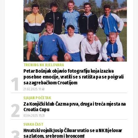
TRENING NK BJELOVARA
Petar Bošnjak objavio fotografiju koja izaziva
posebne emocije, vratili se s ratišta pa se poigrali
sa zagrebačkom Croatijom
21.02.2025. 11:48
SJAJAN POČETAK
Za Konjički klub Čazma prva, druga i treća mjesta na
Croatia Cupu
03.04.2025. 15:31
SVAKA ČAST
Hrvatski vojnik Josip Čikvar vratio se u NK Bjelovar
sa zlatom, srebrom i broncom!