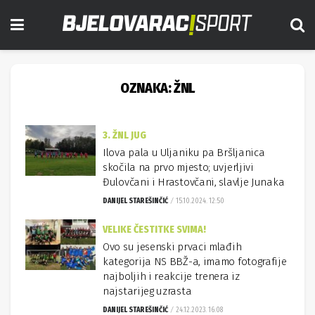
OZNAKA:
ŽNL
3. ŽNL JUG
Ilova pala u Uljaniku pa Bršljanica
skočila na prvo mjesto; uvjerljivi
Đulovčani i Hrastovčani, slavlje Junaka
DANIJEL STAREŠINČIĆ
15.10.2024. 12:50
VELIKE ČESTITKE SVIMA!
Ovo su jesenski prvaci mlađih
kategorija NS BBŽ-a, imamo fotografije
najboljih i reakcije trenera iz
najstarijeg uzrasta
DANIJEL STAREŠINČIĆ
24.12.2023. 16:08