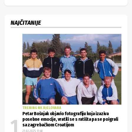
NAJČITANIJE
TRENING NK BJELOVARA
Petar Bošnjak objavio fotografiju koja izaziva
posebne emocije, vratili se s ratišta pa se poigrali
sa zagrebačkom Croatijom
21.02.2025. 11:48