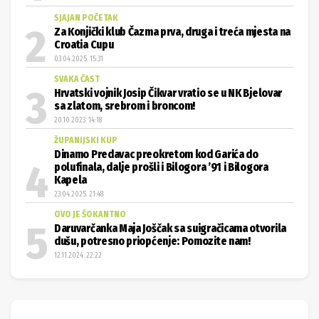
SJAJAN POČETAK
Za Konjički klub Čazma prva, druga i treća mjesta na
Croatia Cupu
03.04.2025. 15:31
SVAKA ČAST
Hrvatski vojnik Josip Čikvar vratio se u NK Bjelovar
sa zlatom, srebrom i broncom!
20.10.2023. 14:18
ŽUPANIJSKI KUP
Dinamo Predavac preokretom kod Garića do
polufinala, dalje prošli i Bilogora ’91 i Bilogora
Kapela
23.04.2025. 21:48
OVO JE ŠOKANTNO
Daruvarčanka Maja Joščak sa suigračicama otvorila
dušu, potresno priopćenje: Pomozite nam!
12.11.2024. 22:22