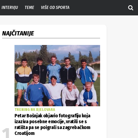
INTERVJU
TEME
VIŠE OD SPORTA
NAJČITANIJE
TRENING NK BJELOVARA
Petar Bošnjak objavio fotografiju koja
izaziva posebne emocije, vratili se s
ratišta pa se poigrali sa zagrebačkom
Croatijom