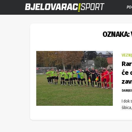
PO
OZNAKA:
VEZN
Rar
će 
zav
DANIJE
I dok 
šibica,