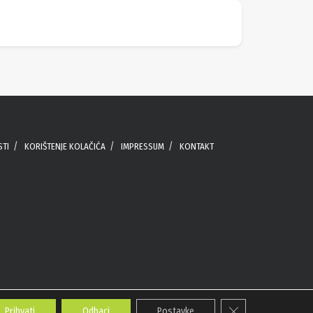
STI
KORIŠTENJE KOLAČIĆA
IMPRESSUM
KONTAKT
Close GDPR Cookie 
Prihvati
Odbaci
Postavke