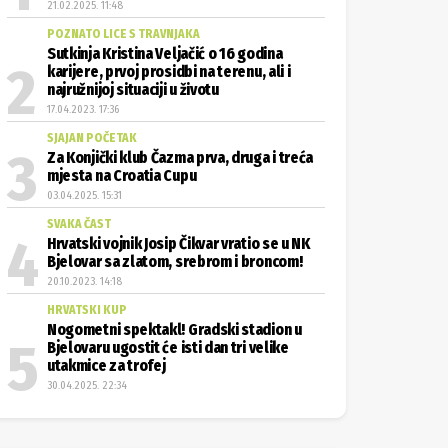
21.02.2025. 11:48
POZNATO LICE S TRAVNJAKA
Sutkinja Kristina Veljačić o 16 godina
karijere, prvoj prosidbi na terenu, ali i
najružnijoj situaciji u životu
17.04.2023. 17:36
SJAJAN POČETAK
Za Konjički klub Čazma prva, druga i treća
mjesta na Croatia Cupu
03.04.2025. 15:31
SVAKA ČAST
Hrvatski vojnik Josip Čikvar vratio se u NK
Bjelovar sa zlatom, srebrom i broncom!
20.10.2023. 14:18
HRVATSKI KUP
Nogometni spektakl! Gradski stadion u
Bjelovaru ugostit će isti dan tri velike
utakmice za trofej
30.04.2025. 22:34