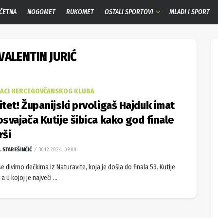
ČETNA
NOGOMET
RUKOMET
OSTALI SPORTOVI
MLADI I SPORT
VALENTIN JURIĆ
JACI HERCEGOVČANSKOG KLUBA
itet! Županijski prvoligaš Hajduk imat
osvajača Kutije šibica kako god finale
rši
L STAREŠINČIĆ
30.12.2024. 09:00
se divimo dečkima iz Naturavite, koja je došla do finala 53. Kutije
 a u kojoj je najveći ...