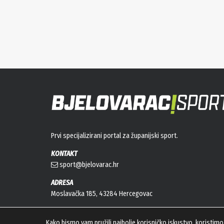
Prvi specijalizirani portal za županijski sport.
KONTAKT
sport@bjelovarac.hr
ADRESA
Moslavačka 185, 43284 Hercegovac
Kako bismo vam pružili najbolje korisničko iskustvo, koristimo 