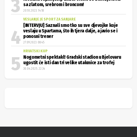
sa zlatom, srebrom i broncom!
20.10.2023. 14:18
VESLANJE JE SPORT ZA SANJARE
[INTERVJU] Saznali smo tko su sve djevojke koje
veslaju u Spartama, što ih tjera dalje, a javio se i
ponosni trener
27.09.2023. 08:45
HRVATSKI KUP
Nogometni spektakl! Gradski stadion u Bjelovaru
ugostit će isti dan tri velike utakmice za trofej
30.04.2025. 22:34