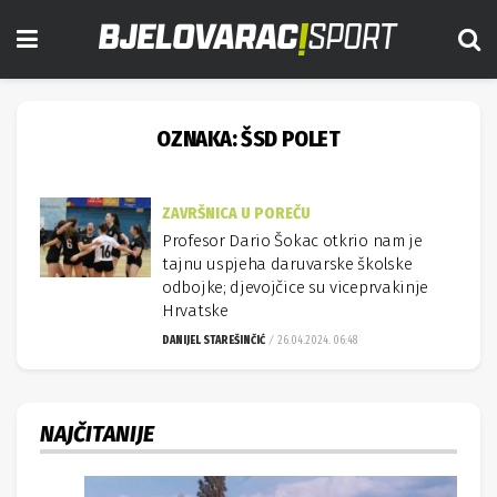
OZNAKA:
ŠSD POLET
ZAVRŠNICA U POREČU
Profesor Dario Šokac otkrio nam je
tajnu uspjeha daruvarske školske
odbojke; djevojčice su viceprvakinje
Hrvatske
DANIJEL STAREŠINČIĆ
26.04.2024. 06:48
NAJČITANIJE