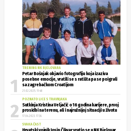
TRENING NK BJELOVARA
Petar Bošnjak objavio fotografiju koja izaziva
posebne emocije, vratili se s ratišta pa se poigrali
sa zagrebačkom Croatijom
21.02.2025. 11:48
POZNATO LICE S TRAVNJAKA
Sutkinja Kristina Veljačić o 16 godina karijere, prvoj
prosidbi na terenu, ali i najružnijoj situaciji u životu
17.04.2023. 17:36
SVAKA ČAST
Hrvatski vojnik Josip Čikvar vratio se u NK Bjelovar