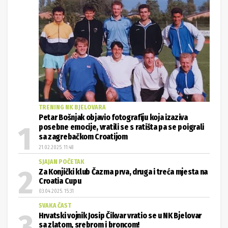
TRENING NK BJELOVARA
Petar Bošnjak objavio fotografiju koja izaziva
posebne emocije, vratili se s ratišta pa se poigrali
sa zagrebačkom Croatijom
21.02.2025. 11:48
SJAJAN POČETAK
Za Konjički klub Čazma prva, druga i treća mjesta na
Croatia Cupu
03.04.2025. 15:31
SVAKA ČAST
Hrvatski vojnik Josip Čikvar vratio se u NK Bjelovar
sa zlatom, srebrom i broncom!