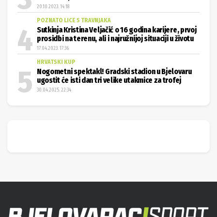
20.10.2023. 14:18
POZNATO LICE S TRAVNJAKA
Sutkinja Kristina Veljačić o 16 godina karijere, prvoj
prosidbi na terenu, ali i najružnijoj situaciji u životu
17.04.2023. 17:36
HRVATSKI KUP
Nogometni spektakl! Gradski stadion u Bjelovaru
ugostit će isti dan tri velike utakmice za trofej
30.04.2025. 22:34