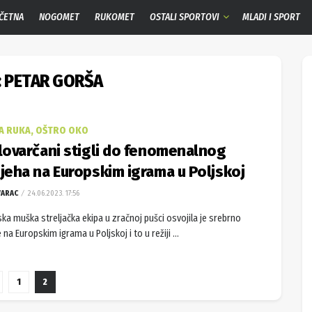
ČETNA
NOGOMET
RUKOMET
OSTALI SPORTOVI
MLADI I SPORT
:
PETAR GORŠA
A RUKA, OŠTRO OKO
lovarčani stigli do fenomenalnog
jeha na Europskim igrama u Poljskoj
VARAC
24.06.2023. 17:56
ka muška streljačka ekipa u zračnoj pušci osvojila je srebrno
e na Europskim igrama u Poljskoj i to u režiji ...
1
2