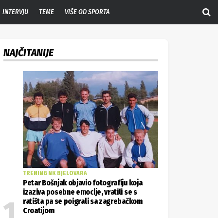
INTERVJU
TEME
VIŠE OD SPORTA
NAJČITANIJE
TRENING NK BJELOVARA
Petar Bošnjak objavio fotografiju koja
izaziva posebne emocije, vratili se s
ratišta pa se poigrali sa zagrebačkom
Croatijom