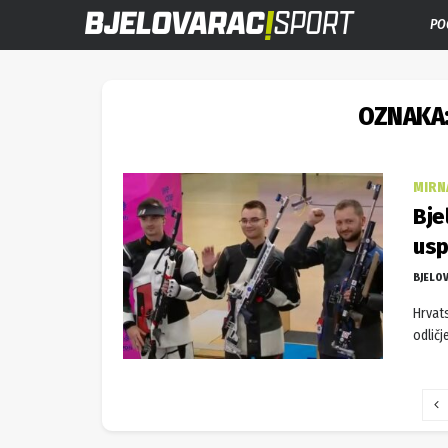
PO
OZNAKA
MIRN
Bje
usp
BJELO
Hrvats
odličj