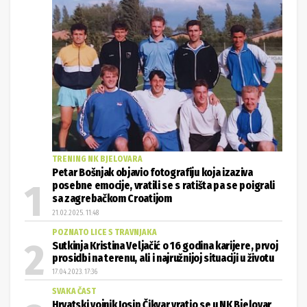
TRENING NK BJELOVARA
Petar Bošnjak objavio fotografiju koja izaziva
posebne emocije, vratili se s ratišta pa se poigrali
sa zagrebačkom Croatijom
21.02.2025. 11:48
POZNATO LICE S TRAVNJAKA
Sutkinja Kristina Veljačić o 16 godina karijere, prvoj
prosidbi na terenu, ali i najružnijoj situaciji u životu
17.04.2023. 17:36
SVAKA ČAST
Hrvatski vojnik Josip Čikvar vratio se u NK Bjelovar