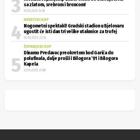
sa zlatom, srebrom i broncom!
20.10.2023. 14:18
HRVATSKI KUP
Nogometni spektakl! Gradski stadion u Bjelovaru
ugostit će isti dan tri velike utakmice za trofej
30.04.2025. 22:34
ŽUPANIJSKI KUP
Dinamo Predavac preokretom kod Garića do
polufinala, dalje prošli i Bilogora ’91 i Bilogora
Kapela
23.04.2025. 21:48